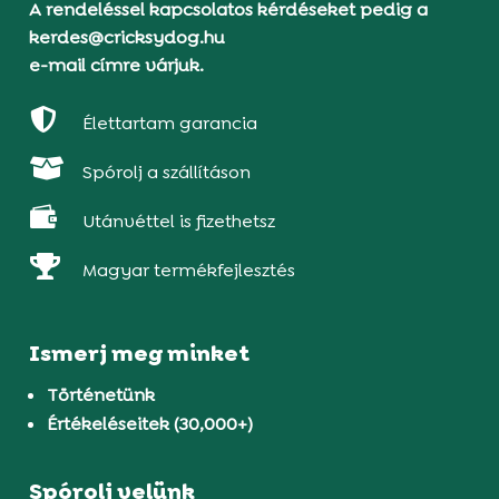
A rendeléssel kapcsolatos kérdéseket pedig a
kerdes@cricksydog.hu
e-mail címre várjuk.

Élettartam garancia

Spórolj a szállításon

Utánvéttel is fizethetsz

Magyar termékfejlesztés
Ismerj meg minket
Történetünk
Értékeléseitek (30,000+)
Spórolj velünk