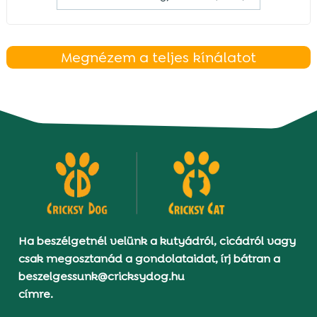
Megnézem a teljes kínálatot
Ha beszélgetnél velünk a kutyádról, cicádról vagy
csak megosztanád a gondolataidat, írj bátran a
beszelgessunk@cricksydog.hu
címre.