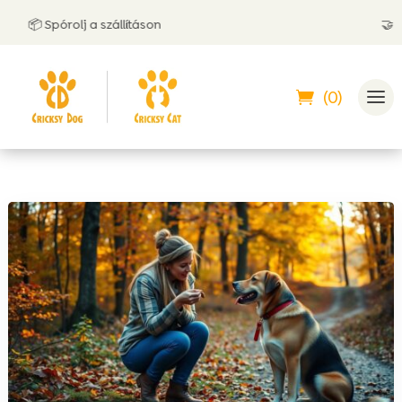
📦 Spórolj a szállításon
🤝 Utánv
(0)