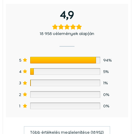
4,9
18 958 vélemények alapján
5
94%
4
5%
3
1%
2
0%
1
0%
Több értékelés megjelenítése (18952)