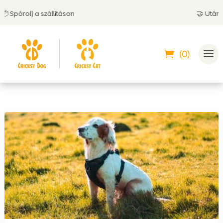
pórolj a szállításon
🤝 Utánvéttel
(0)