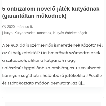
5 önbizalom növelő játék kutyádnak
(garantáltan működnek)
2020. március 9.
|
kutya
,
Kutyanevelési tanácsok
,
Kutyás érdekességek
A te kutyád is szégyenlős ismeretlenek között? Fél
az új helyzetektől? Ha ismerősek számodra ezek
a szituációk, akkor a kutyának nagy
valószínűséggel önbizalomhiányos. Ezen viszont
könnyen segíthetsz különböző játékokkal! Pozitív
és szórakoztató módon bemutatni az új...