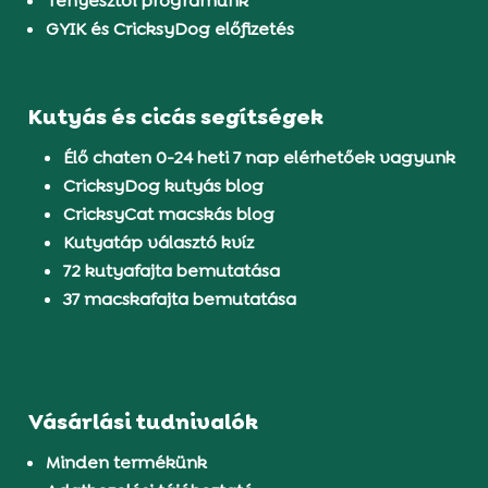
Tenyésztői programunk
GYIK és CricksyDog előfizetés
Kutyás és cicás segítségek
Élő chaten 0-24 heti 7 nap elérhetőek vagyunk
CricksyDog kutyás blog
CricksyCat macskás blog
Kutyatáp választó kvíz
72 kutyafajta bemutatása
37 macskafajta bemutatása
Vásárlási tudnivalók
Minden termékünk