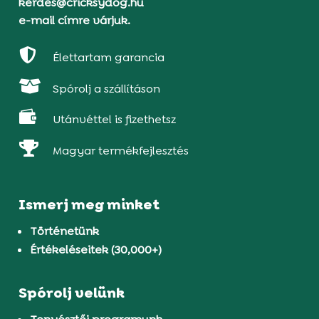
kerdes@cricksydog.hu
e-mail címre várjuk.

Élettartam garancia

Spórolj a szállításon

Utánvéttel is fizethetsz

Magyar termékfejlesztés
Ismerj meg minket
Történetünk
Értékeléseitek (30,000+)
Spórolj velünk