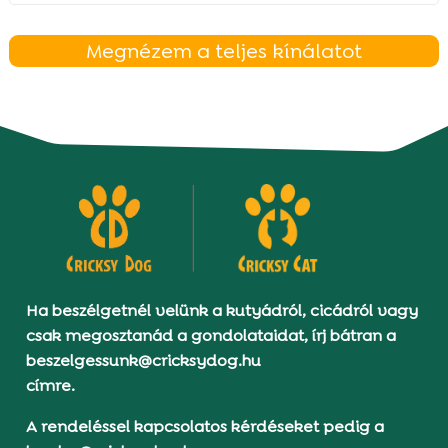
Megnézem a teljes kínálatot
Ha beszélgetnél velünk a kutyádról, cicádról vagy
csak megosztanád a gondolataidat, írj bátran a
beszelgessunk@cricksydog.hu
címre.
A rendeléssel kapcsolatos kérdéseket pedig a