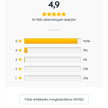
4,9
18 958 vélemények alapján
5
94%
4
5%
3
1%
2
0%
1
0%
Több értékelés megjelenítése (18952)