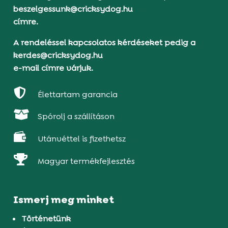
beszelgessunk@cricksydog.hu
címre.
A rendeléssel kapcsolatos kérdéseket pedig a
kerdes@cricksydog.hu
e-mail címre várjuk.

Élettartam garancia

Spórolj a szállításon

Utánvéttel is fizethetsz

Magyar termékfejlesztés
Ismerj meg minket
Történetünk