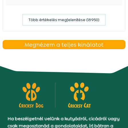
Több értékelés megjelenítése (18950)
Megnézem a teljes kínálatot
Ha beszélgetnél velünk a kutyádról, cicádról vagy
csak megosztanád a gondolataidat, írj bátran a