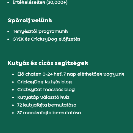
Értékeléseitek (30,000+)
Spórolj velünk
Tenyésztői programunk
GYIK és CricksyDog előfizetés
Kutyás és cicás segítségek
Élő chaten 0-24 heti 7 nap elérhetőek vagyunk
CricksyDog kutyás blog
CricksyCat macskás blog
Kutyatáp választó kvíz
72 kutyafajta bemutatása
37 macskafajta bemutatása