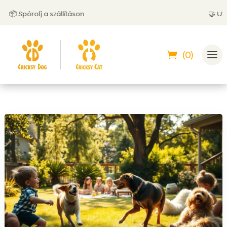
 Spórolj a szállításon
🤝 Utánvét
(0)