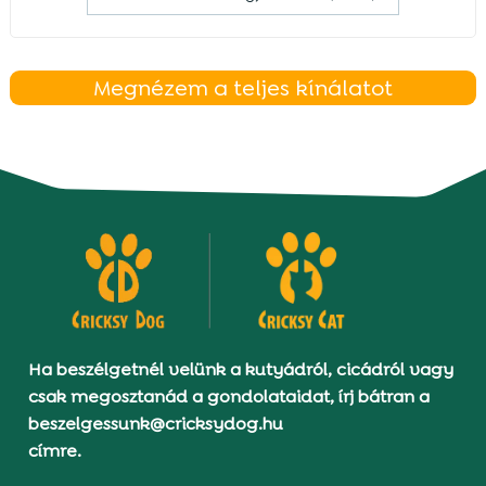
Megnézem a teljes kínálatot
Ha beszélgetnél velünk a kutyádról, cicádról vagy
csak megosztanád a gondolataidat, írj bátran a
beszelgessunk@cricksydog.hu
címre.