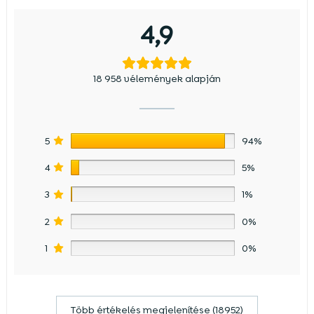
4,9
18 958 vélemények alapján
5
94%
4
5%
3
1%
2
0%
1
0%
Több értékelés megjelenítése (18952)