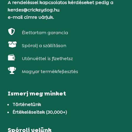
A rendeléssel kapcsolatos kérdéseket pedig a
kerdes@cricksydog.hu
e-mail címre várjuk.

Élettartam garancia

Spórolj a szállításon

Utánvéttel is fizethetsz

Magyar termékfejlesztés
Ismerj meg minket
Történetünk
Értékeléseitek (30,000+)
Spórolj velünk