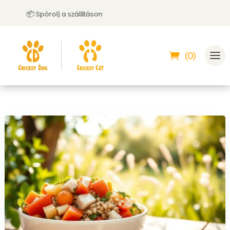
📦 Spórolj a szállításon
🤝 Ut
(0)