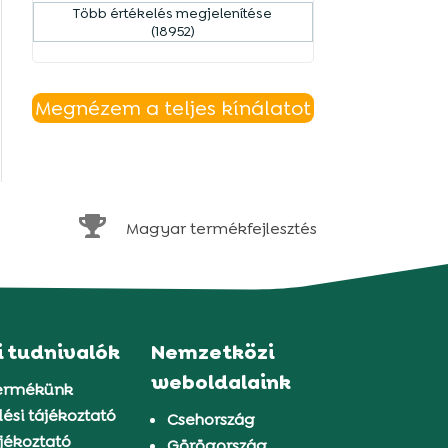
Több értékelés megjelenítése
(18952)
Megnézem a teljes kínálatot

Magyar termékfejlesztés
i tudnivalók
Nemzetközi
weboldalaink
ermékünk
ési tájékoztató
Csehország
jékoztató
Görögország