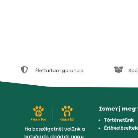


Élettartam garancia
Spór
Ismerj meg
Történetünk
Értékeléseitek
Ha beszélgetnél velünk a
kutyádról, cicádról vagy