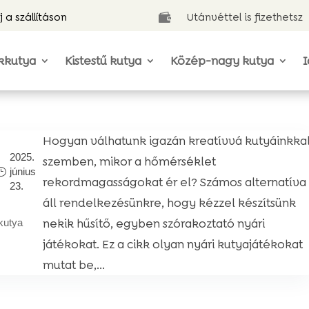
j a szállításon
Utánvéttel is fizethetsz

kkutya
Kistestű kutya
Közép-nagy kutya
I
Hogyan válhatunk igazán kreatívvá kutyáinkka
2025.
szemben, mikor a hőmérséklet
június
rekordmagasságokat ér el? Számos alternatíva
23.
áll rendelkezésünkre, hogy kézzel készítsünk
nekik hűsítő, egyben szórakoztató nyári
kutya
játékokat. Ez a cikk olyan nyári kutyajátékokat
mutat be,...