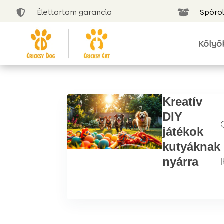
Élettartam garancia
Spórol


Kölyö
Kreatív
DIY
játékok
kutyáknak
nyárra
|