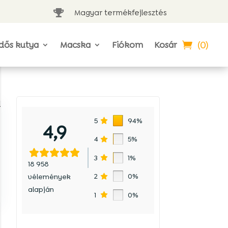
Magyar termékfejlesztés

(0)
dős kutya
Macska
Fiókom
Kosár
l
5
94%
4,9
4
5%
3
1%
18 958
2
0%
vélemények
alapján
1
0%