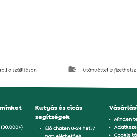

olj a szállításon
Utánvéttel is fizethetsz
 minket
Kutyás és cicás
Vásárlás
segítségek
Minden t
 (30,000+)
Adatkezel
Élő chaten 0-24 heti 7
Cookie tá
nap elérhetőek