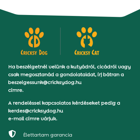
Ha beszélgetnél velünk a kutyádról, cicádról vagy
csak megosztanád a gondolataidat, írj bátran a
beszelgessunk@cricksydog.hu
címre.
A rendeléssel kapcsolatos kérdéseket pedig a
kerdes@cricksydog.hu
e-mail címre várjuk.

Élettartam garancia