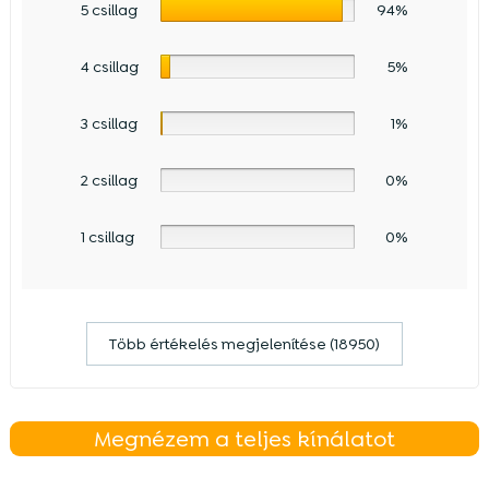
5 csillag
94%
4 csillag
5%
3 csillag
1%
2 csillag
0%
1 csillag
0%
Több értékelés megjelenítése (18950)
Megnézem a teljes kínálatot