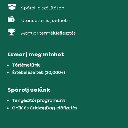

Spórolj a szállításon

Utánvéttel is fizethetsz

Magyar termékfejlesztés
Ismerj meg minket
Történetünk
Értékeléseitek (30,000+)
Spórolj velünk
Tenyésztői programunk
GYIK és CricksyDog előfizetés