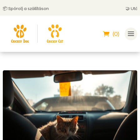
órolj a szállításon
🤝 Utánvéttel 
(0)