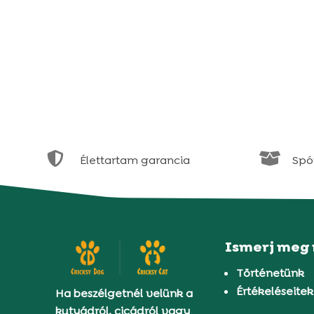


Élettartam garancia
Spór
Ismerj meg
Történetünk
Értékeléseitek
Ha beszélgetnél velünk a
kutyádról, cicádról vagy