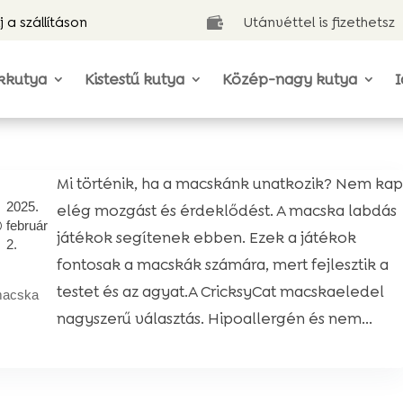
j a szállításon
Utánvéttel is fizethetsz

kkutya
Kistestű kutya
Közép-nagy kutya
I
Mi történik, ha a macskánk unatkozik? Nem ka
2025.
elég mozgást és érdeklődést. A macska labdás
február
játékok segítenek ebben. Ezek a játékok
2.
fontosak a macskák számára, mert fejlesztik a
testet és az agyat.A CricksyCat macskaeledel
acska
nagyszerű választás. Hipoallergén és nem...