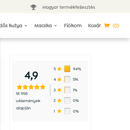
Magyar termékfejlesztés

(0)
dős kutya
Macska
Fiókom
Kosár
p
5
94%
4,9
4
5%
3
1%
18 958
2
0%
vélemények
alapján
1
0%