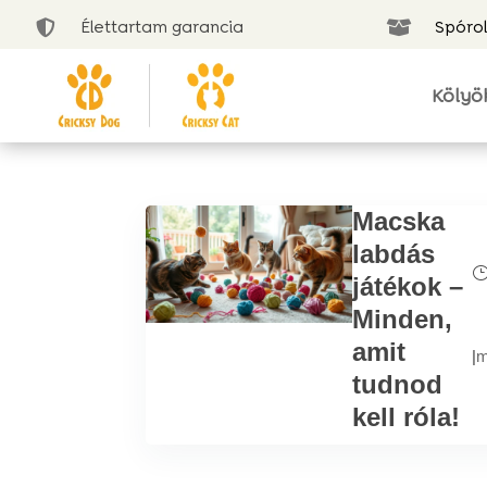
Élettartam garancia
Spórol


Kölyö
Macska
labdás
játékok –
Minden,
amit
|
m
tudnod
kell róla!