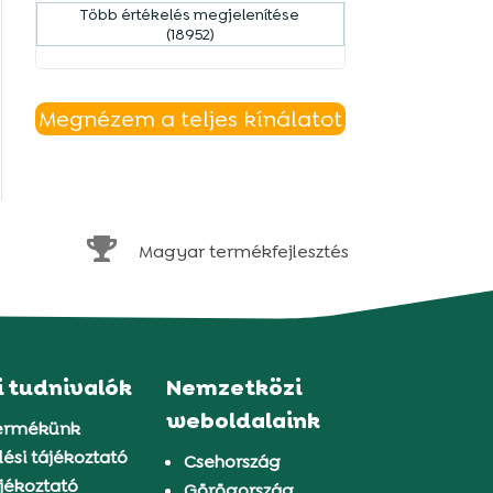
Több értékelés megjelenítése
(18952)
Megnézem a teljes kínálatot

Magyar termékfejlesztés
i tudnivalók
Nemzetközi
weboldalaink
ermékünk
ési tájékoztató
Csehország
jékoztató
Görögország