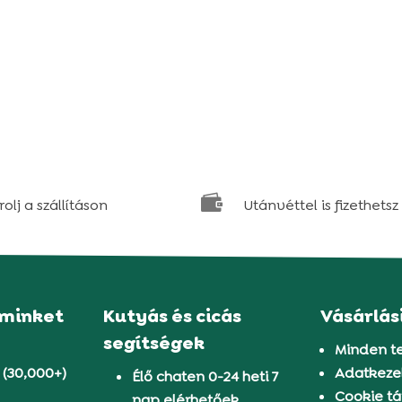

olj a szállításon
Utánvéttel is fizethetsz
 minket
Kutyás és cicás
Vásárlás
segítségek
Minden t
 (30,000+)
Adatkezel
Élő chaten 0-24 heti 7
Cookie tá
nap elérhetőek