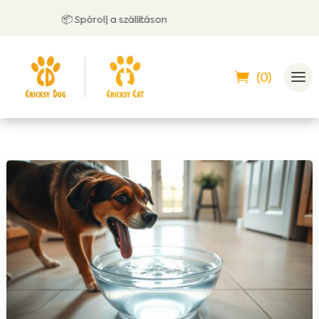
📦 Spórolj a szállításon
(0)