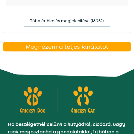
Több értékelés megjelenítése (18952)
Megnézem a teljes kínálatot
Ha beszélgetnél velünk a kutyádról, cicádról vagy
csak megosztanád a gondolataidat, írj bátran a