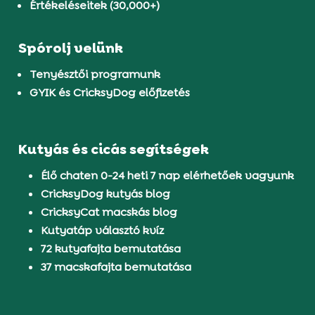
Értékeléseitek (30,000+)
Spórolj velünk
Tenyésztői programunk
GYIK és CricksyDog előfizetés
Kutyás és cicás segítségek
Élő chaten 0-24 heti 7 nap elérhetőek vagyunk
CricksyDog kutyás blog
CricksyCat macskás blog
Kutyatáp választó kvíz
72 kutyafajta bemutatása
37 macskafajta bemutatása