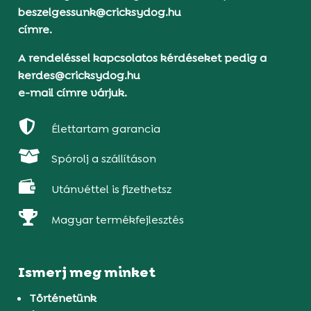
beszelgessunk@cricksydog.hu
címre.
A rendeléssel kapcsolatos kérdéseket pedig a
kerdes@cricksydog.hu
e-mail címre várjuk.

Élettartam garancia

Spórolj a szállításon

Utánvéttel is fizethetsz

Magyar termékfejlesztés
Ismerj meg minket
Történetünk