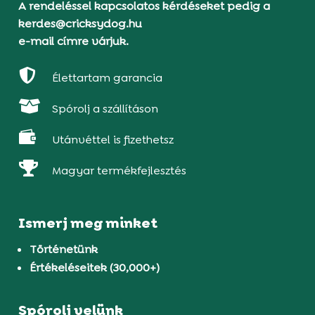
A rendeléssel kapcsolatos kérdéseket pedig a
kerdes@cricksydog.hu
e-mail címre várjuk.

Élettartam garancia

Spórolj a szállításon

Utánvéttel is fizethetsz

Magyar termékfejlesztés
Ismerj meg minket
Történetünk
Értékeléseitek (30,000+)
Spórolj velünk