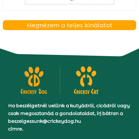
Megnézem a teljes kínálatot
Ha beszélgetnél velünk a kutyádról, cicádról vagy
csak megosztanád a gondolataidat, írj bátran a
beszelgessunk@cricksydog.hu
címre.