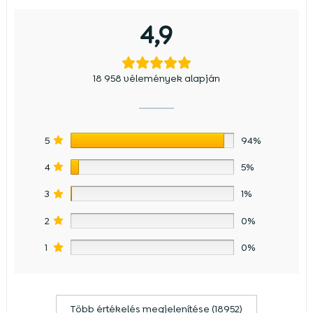
4,9
18 958 vélemények alapján
5
94%
4
5%
3
1%
2
0%
1
0%
Több értékelés megjelenítése (18952)