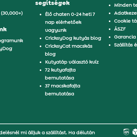
segítségek
Minden t
 (30,000+)
Adatkezel
Élő chaten 0-24 heti 7
Cookie tá
nap elérhetőek
ünk
ÁSZF
vagyunk
Garancia
CricksyDog kutyás blog
rogramunk
Szállítás é
CricksyCat macskás
syDog
blog
Kutyatáp választó kvíz
72 kutyafajta
bemutatása
37 macskafajta
bemutatása
delésnél mi álljuk a szállítást. Ha délután