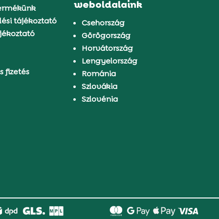
weboldalaink
ermékünk
ési tájékoztató
Csehország
jékoztató
Görögország
Horvátország
Lengyelország
s fizetés
Románia
Szlovákia
Szlovénia