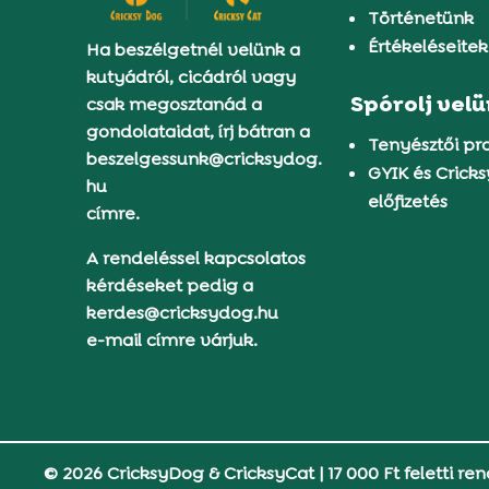
Történetünk
Értékeléseitek
Ha beszélgetnél velünk a
kutyádról, cicádról vagy
Spórolj vel
csak megosztanád a
gondolataidat, írj bátran a
Tenyésztői p
beszelgessunk@cricksydog.
GYIK és Crick
hu
előfizetés
címre.
A rendeléssel kapcsolatos
kérdéseket pedig a
kerdes@cricksydog.hu
e-mail címre várjuk.
© 2026 CricksyDog & CricksyCat
|
17 000 Ft feletti ren