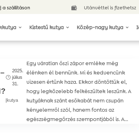
j a szállításon
Utánvéttel is fizethetsz

kkutya
Kistestű kutya
Közép-nagy kutya
I
Egy váratlan őszi zápor emléke még
2025.
 –
élénken él bennünk. Mi és kedvencünk
július
vizesen értünk haza. Ekkor döntöttük el,
31.
l?
hogy legközelebb felkészültek leszünk. A
kutyáknak szánt esőkabát nem csupán
|
kutya
kényelemről szól, hanem fontos az
egészségmegőrzés szempontjából is. A...