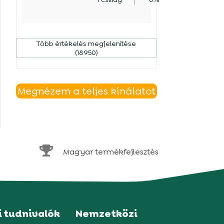
Több értékelés megjelenítése
(18950)
Megnézem a teljes kínálatot

Magyar termékfejlesztés
i tudnivalók
Nemzetközi