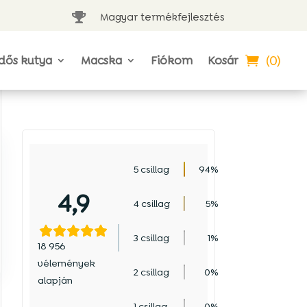
Magyar termékfejlesztés

(0)
dős kutya
Macska
Fiókom
Kosár
5 csillag
94%
4,9
4 csillag
5%
3 csillag
1%
18 956
vélemények
2 csillag
0%
alapján
1 csillag
0%