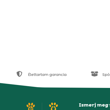


Élettartam garancia
Spór
Ismerj meg