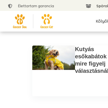
Élettartam garancia
Spórol


Kölyö
Kutyás
esőkabátok
mire figyelj
választásná