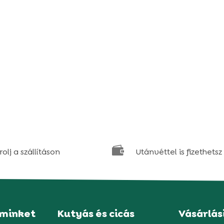

olj a szállításon
Utánvéttel is fizethetsz
 minket
Kutyás és cicás
Vásárlás