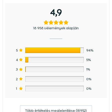
4,9
18 958 vélemények alapján
5
94%
4
5%
3
1%
2
0%
1
0%
Több értékelés megjelenítése (18952)