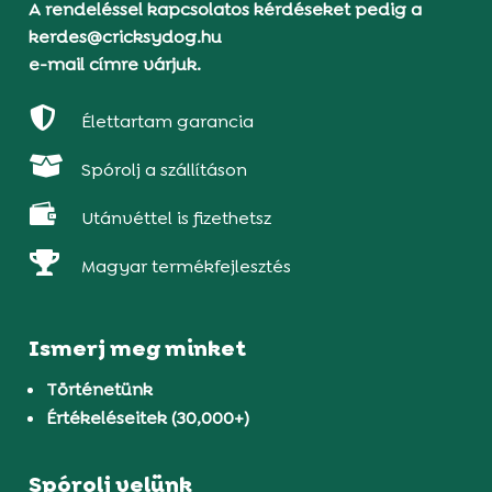
A rendeléssel kapcsolatos kérdéseket pedig a
kerdes@cricksydog.hu
e-mail címre várjuk.

Élettartam garancia

Spórolj a szállításon

Utánvéttel is fizethetsz

Magyar termékfejlesztés
Ismerj meg minket
Történetünk
Értékeléseitek (30,000+)
Spórolj velünk