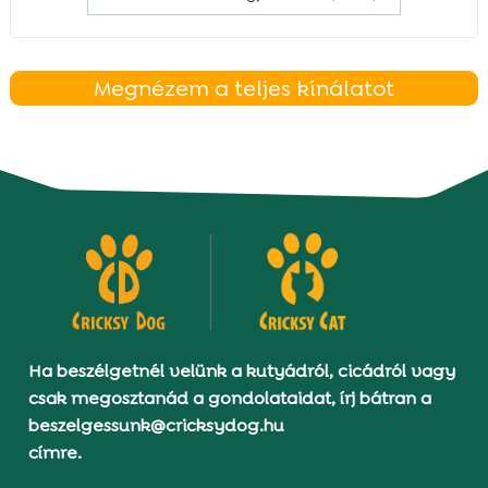
Megnézem a teljes kínálatot
Ha beszélgetnél velünk a kutyádról, cicádról vagy
csak megosztanád a gondolataidat, írj bátran a
beszelgessunk@cricksydog.hu
címre.