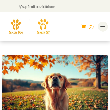
📦 Spórolj a szállításon

(0)