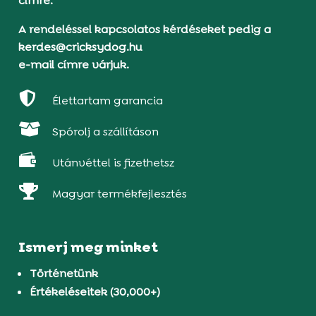
címre.
A rendeléssel kapcsolatos kérdéseket pedig a
kerdes@cricksydog.hu
e-mail címre várjuk.

Élettartam garancia

Spórolj a szállításon

Utánvéttel is fizethetsz

Magyar termékfejlesztés
Ismerj meg minket
Történetünk
Értékeléseitek (30,000+)