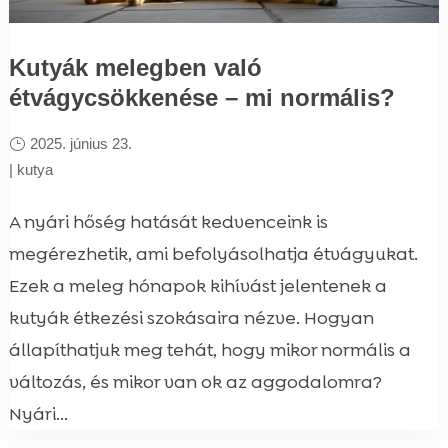
Kutyák melegben való
étvágycsökkenése – mi normális?
2025. június 23.
|
kutya
A nyári hőség hatását kedvenceink is
megérezhetik, ami befolyásolhatja étvágyukat.
Ezek a meleg hónapok kihívást jelentenek a
kutyák étkezési szokásaira nézve. Hogyan
állapíthatjuk meg tehát, hogy mikor normális a
változás, és mikor van ok az aggodalomra?
Nyári...