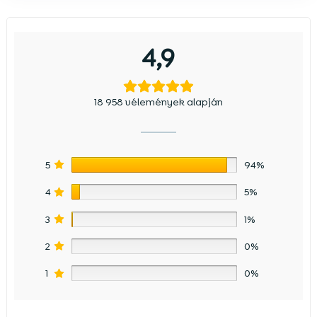
4,9
18 958 vélemények alapján
5
94%
4
5%
3
1%
2
0%
1
0%