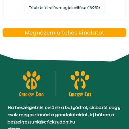
Több értékelés megjelenítése (18952)
Megnézem a teljes kínálatot
Ha beszélgetnél velünk a kutyádról, cicádról vagy
csak megosztanád a gondolataidat, írj bátran a
beszelgessunk@cricksydog.hu