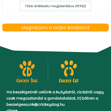
Több értékelés megjelenítése (18952)
Megnézem a teljes kínálatot
Ha beszélgetnél velünk a kutyádról, cicádról vagy
csak megosztanád a gondolataidat, írj bátran a
beszelgessunk@cricksydog.hu
címre.