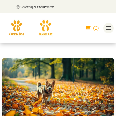
📦 Spórolj a szállításon
🤝 
(0)