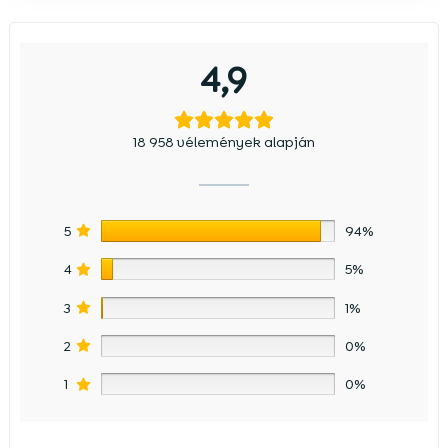
4,9
18 958 vélemények alapján
5
94%
4
5%
3
1%
2
0%
1
0%