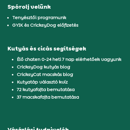
Spórolj velünk
Tenyésztői programunk
GYIK és CricksyDog előfizetés
Kutyás és cicás segítségek
Élő chaten 0-24 heti 7 nap elérhetőek vagyunk
CricksyDog kutyás blog
CricksyCat macskás blog
Kutyatáp választó kvíz
72 kutyafajta bemutatása
37 macskafajta bemutatása
Vásárlási tudnivalók