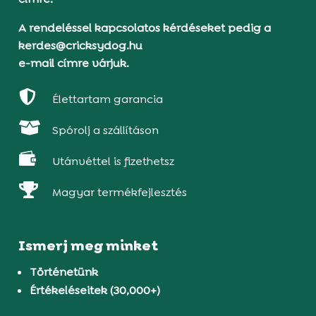
A rendeléssel kapcsolatos kérdéseket pedig a
kerdes@cricksydog.hu
e-mail címre várjuk.

Élettartam garancia

Spórolj a szállításon

Utánvéttel is fizethetsz

Magyar termékfejlesztés
Ismerj meg minket
Történetünk
Értékeléseitek (30,000+)