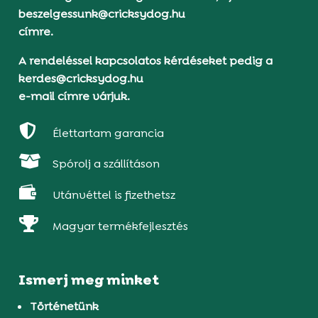
beszelgessunk@cricksydog.hu
címre.
A rendeléssel kapcsolatos kérdéseket pedig a
kerdes@cricksydog.hu
e-mail címre várjuk.

Élettartam garancia

Spórolj a szállításon

Utánvéttel is fizethetsz

Magyar termékfejlesztés
Ismerj meg minket
Történetünk