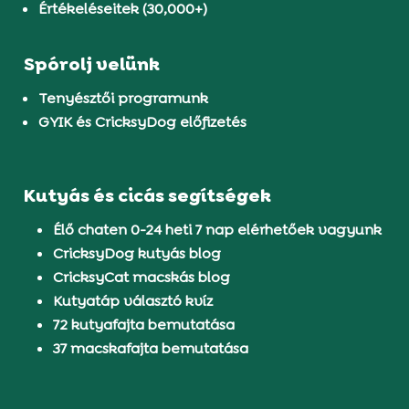
Értékeléseitek (30,000+)
Spórolj velünk
Tenyésztői programunk
GYIK és CricksyDog előfizetés
Kutyás és cicás segítségek
Élő chaten 0-24 heti 7 nap elérhetőek vagyunk
CricksyDog kutyás blog
CricksyCat macskás blog
Kutyatáp választó kvíz
72 kutyafajta bemutatása
37 macskafajta bemutatása