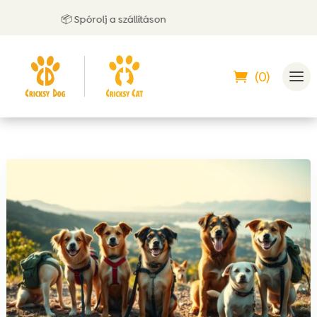
📦 Spórolj a szállításon
(0)