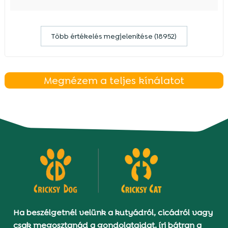
Több értékelés megjelenítése (18952)
Megnézem a teljes kínálatot
Ha beszélgetnél velünk a kutyádról, cicádról vagy
csak megosztanád a gondolataidat, írj bátran a