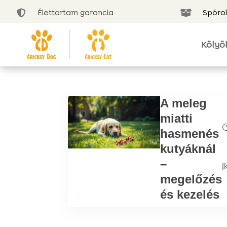
Élettartam garancia
Spórol


Kölyö
A meleg
miatti
hasmenés
kutyáknál
–
|
megelőzés
és kezelés