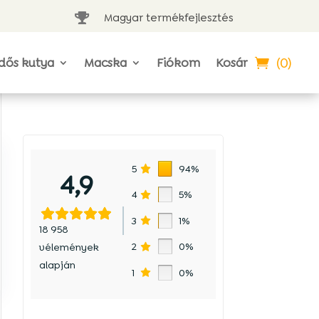
Magyar termékfejlesztés

(0)
dős kutya
Macska
Fiókom
Kosár
5
94%
4,9
4
5%
3
1%
18 958
2
0%
vélemények
alapján
1
0%