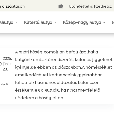
j a szállításon
Utánvéttel is fizethetsz

kkutya
Kistestű kutya
Közép-nagy kutya
I
A nyári hőség komolyan befolyásolhatja
2025.
kutyánk emésztőrendszerét, különös figyelmet
június
igényelve ebben az időszakban.A hőmérséklet
23.
emelkedésével kedvenceink gyakrabban
lehetnek hasmenés áldozatai. Különösen
kutya
érzékenyek a kutyák, ha nincs megfelelő
védelem a hőség ellen....