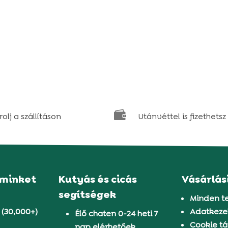

olj a szállításon
Utánvéttel is fizethetsz
 minket
Kutyás és cicás
Vásárlás
segítségek
Minden t
 (30,000+)
Adatkezel
Élő chaten 0-24 heti 7
Cookie tá
nap elérhetőek