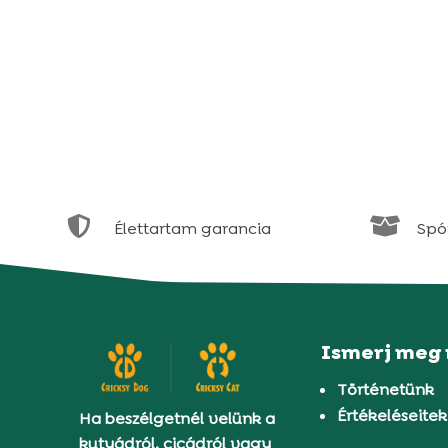


Élettartam garancia
Spór
Ismerj meg
Történetünk
Értékeléseitek
Ha beszélgetnél velünk a
kutyádról, cicádról vagy