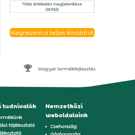
Több értékelés megjelenítése
(18952)
Megnézem a teljes kínálatot

Magyar termékfejlesztés
i tudnivalók
Nemzetközi
weboldalaink
ermékünk
ési tájékoztató
Csehország
jékoztató
Görögország