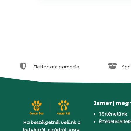


Élettartam garancia
Spór
Ismerj meg
Történetünk
Értékeléseitek
Ha beszélgetnél velünk a
kutyádról, cicádról vagy