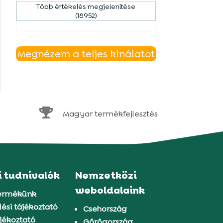
Több értékelés megjelenítése
(18952)
Megnézem a teljes kínálatot

Magyar termékfejlesztés
i tudnivalók
Nemzetközi
weboldalaink
ermékünk
ési tájékoztató
Csehország
jékoztató
Görögország