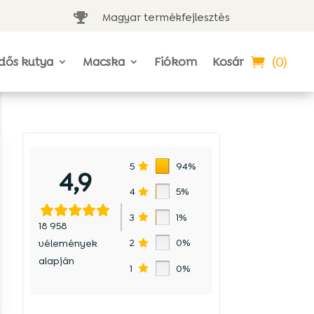
Magyar termékfejlesztés

(0)
dős kutya
Macska
Fiókom
Kosár
5
94%
4,9
4
5%
3
1%
18 958
2
0%
vélemények
alapján
1
0%