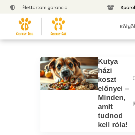
Élettartam garancia
Spórol


Kölyö
Kutya
házi
koszt
előnyei –
Minden,
|
amit
tudnod
kell róla!