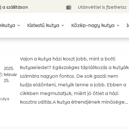
j a szállításon
Utánvéttel is fizethetsz

kkutya
Kistestű kutya
Közép-nagy kutya
I
Vajon a kutya házi koszt jobb, mint a bolti
kutyaeledel? Egészséges táplálkozás a kutyák
2025.
február
számára nagyon fontos. De sok gazdi nem
25.
tudja eldönteni, melyik lenne a jobb. Ebben a
cikkben megmutatjuk, miért jó ötlet a házi
kutya
kosztra váltás.A kutya étrendjének minősége...