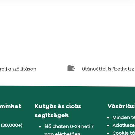

olj a szállításon
Utánvéttel is fizethetsz
 minket
Kutyás és cicás
Vásárlás
segítségek
Minden t
 (30,000+)
Adatkezel
Élő chaten 0-24 heti 7
Cookie tá
nap elérhetőek