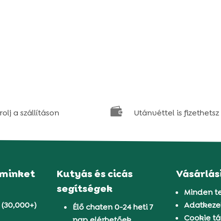

olj a szállításon
Utánvéttel is fizethetsz
 minket
Kutyás és cicás
Vásárlás
segítségek
Minden t
 (30,000+)
Adatkezel
Élő chaten 0-24 heti 7
Cookie tá
nap elérhetőek