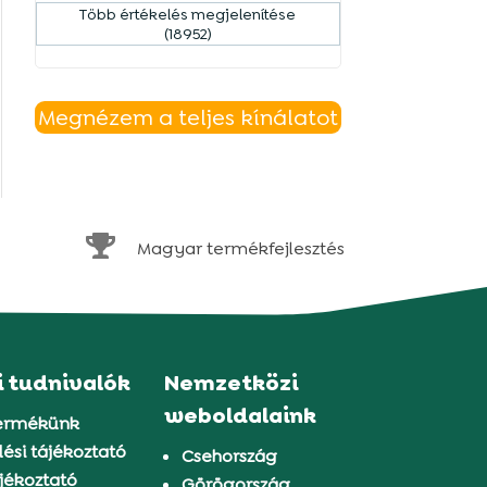
Több értékelés megjelenítése
(18952)
Megnézem a teljes kínálatot

Magyar termékfejlesztés
i tudnivalók
Nemzetközi
weboldalaink
ermékünk
ési tájékoztató
Csehország
jékoztató
Görögország