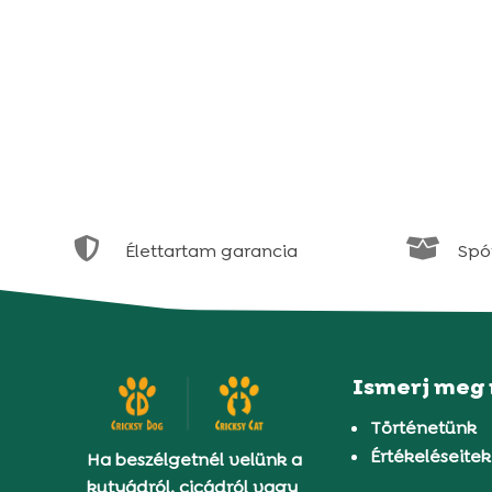


Élettartam garancia
Spór
Ismerj meg
Történetünk
Értékeléseitek
Ha beszélgetnél velünk a
kutyádról, cicádról vagy