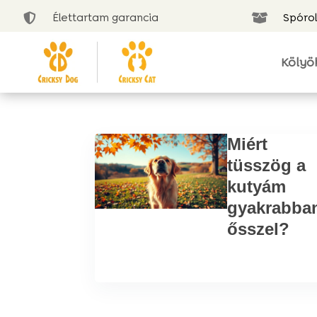
Élettartam garancia
Spórol


Kölyö
Miért
tüsszög a
kutyám
gyakrabba
ősszel?