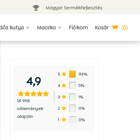
Magyar termékfejlesztés

(0)
dős kutya
Macska
Fiókom
Kosár
5
94%
4,9
4
5%
3
1%
18 958
2
0%
vélemények
alapján
1
0%