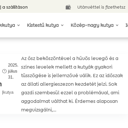
j a szállításon
Utánvéttel is fizethetsz

kkutya
Kistestű kutya
Közép-nagy kutya
I
Az ősz beköszöntével a hűvös levegő és a
2025.
színes levelek mellett a kutyák gyakori
július
tüsszögése is jellemzővé válik. Ez az időszak
31.
n
az állati allergieszezon kezdetét jelzi. Sok
gazdi szembesül ezzel a problémával, ami
|
kutya
aggodalmat válthat ki. Érdemes alaposan
megvizsgálni,...