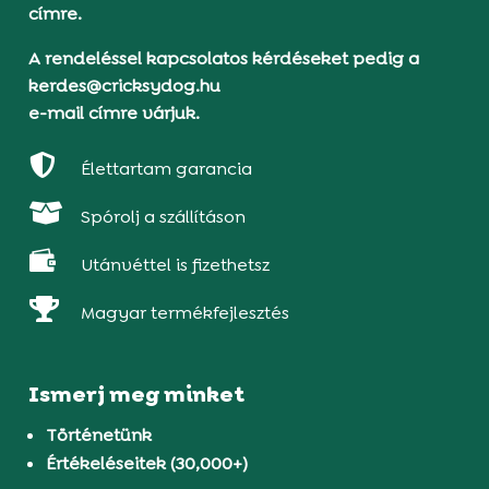
címre.
A rendeléssel kapcsolatos kérdéseket pedig a
kerdes@cricksydog.hu
e-mail címre várjuk.

Élettartam garancia

Spórolj a szállításon

Utánvéttel is fizethetsz

Magyar termékfejlesztés
Ismerj meg minket
Történetünk
Értékeléseitek (30,000+)