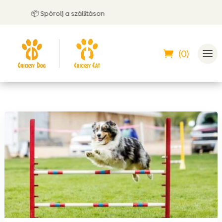
📦 Spórolj a szállításon
🤝 
(0)