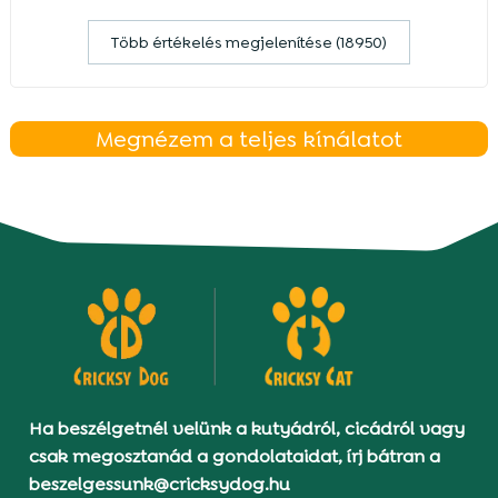
Több értékelés megjelenítése (18950)
Megnézem a teljes kínálatot
Ha beszélgetnél velünk a kutyádról, cicádról vagy
csak megosztanád a gondolataidat, írj bátran a
beszelgessunk@cricksydog.hu