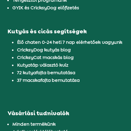
Tenyésztői programunk
GYIK és CricksyDog előfizetés
Kutyás és cicás segítségek
Élő chaten 0-24 heti 7 nap elérhetőek vagyunk
CricksyDog kutyás blog
CricksyCat macskás blog
Kutyatáp választó kvíz
72 kutyafajta bemutatása
37 macskafajta bemutatása
Vásárlási tudnivalók
Minden termékünk