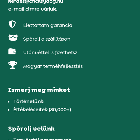
kerdes@cricksydog.hu
e-mail címre várjuk.

Élettartam garancia

Spórolj a szállításon

Utánvéttel is fizethetsz

Magyar termékfejlesztés
Ismerj meg minket
Történetünk
Értékeléseitek (30,000+)
Spórolj velünk