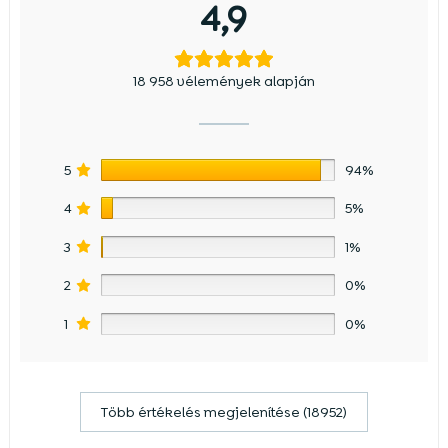
4,9
18 958 vélemények alapján
5
94%
4
5%
3
1%
2
0%
1
0%
Több értékelés megjelenítése (18952)