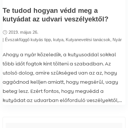
Te tudod hogyan védd meg a
kutyádat az udvari veszélyektől?
2019. május 26.
|
Évszakfüggő kutyás tipp
,
kutya
,
Kutyanevelési tanácsok
,
Nyár
Ahogy a nyár közeledik, a kutyusoddal sokkal
több időt fogtok kint tölteni a szabadban. Az
utolsó dolog, amire szükséged van az az, hogy
aggódnod kelljen amiatt, hogy megsérül, vagy
beteg lesz. Ezért fontos, hogy megvédd a
kutyádat az udvarban előforduló veszélyektől,...