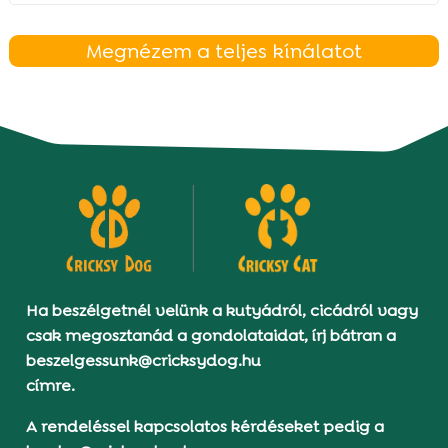
Megnézem a teljes kínálatot
Ha beszélgetnél velünk a kutyádról, cicádról vagy
csak megosztanád a gondolataidat, írj bátran a
beszelgessunk@cricksydog.hu
címre.
A rendeléssel kapcsolatos kérdéseket pedig a