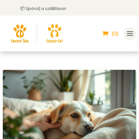
📦 Spórolj a szállításon
🤝 
(0)