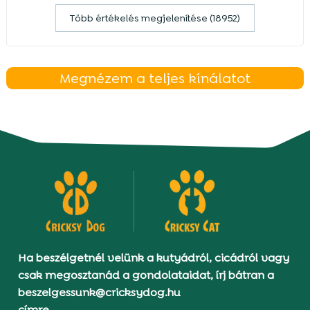
Több értékelés megjelenítése (18952)
Megnézem a teljes kínálatot
Ha beszélgetnél velünk a kutyádról, cicádról vagy
csak megosztanád a gondolataidat, írj bátran a
beszelgessunk@cricksydog.hu
címre.