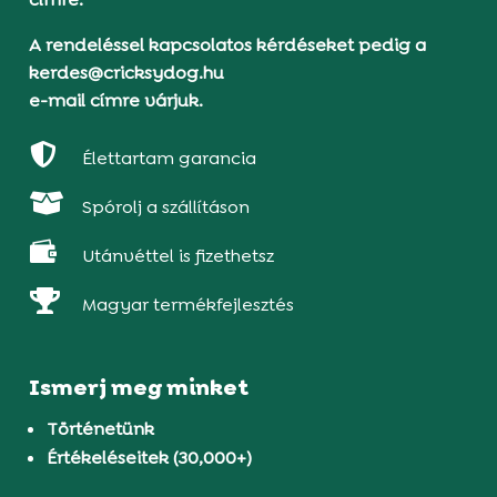
A rendeléssel kapcsolatos kérdéseket pedig a
kerdes@cricksydog.hu
e-mail címre várjuk.

Élettartam garancia

Spórolj a szállításon

Utánvéttel is fizethetsz

Magyar termékfejlesztés
Ismerj meg minket
Történetünk
Értékeléseitek (30,000+)