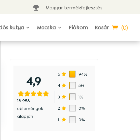
Magyar termékfejlesztés

(0)
dős kutya
Macska
Fiókom
Kosár
5
94%
4,9
4
5%
3
1%
18 958
2
0%
vélemények
alapján
1
0%