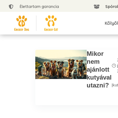
Élettartam garancia
Spórol


Kölyö
Mikor
nem
ajánlott
kutyával
utazni?
|
ku