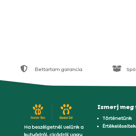


Élettartam garancia
Spór
Ismerj meg
Történetünk
Értékeléseitek
Ha beszélgetnél velünk a
kutyádról, cicádról vagy