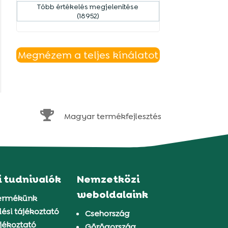
Több értékelés megjelenítése
(18952)
Megnézem a teljes kínálatot

Magyar termékfejlesztés
i tudnivalók
Nemzetközi
weboldalaink
ermékünk
ési tájékoztató
Csehország
jékoztató
Görögország