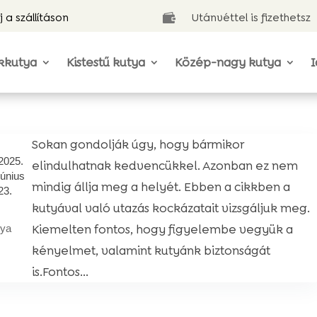
j a szállításon
Utánvéttel is fizethetsz

kkutya
Kistestű kutya
Közép-nagy kutya
I
Sokan gondolják úgy, hogy bármikor
2025.
elindulhatnak kedvencükkel. Azonban ez nem
június
mindig állja meg a helyét. Ebben a cikkben a
23.
kutyával való utazás kockázatait vizsgáljuk meg.
Kiemelten fontos, hogy figyelembe vegyük a
tya
kényelmet, valamint kutyánk biztonságát
is.Fontos...