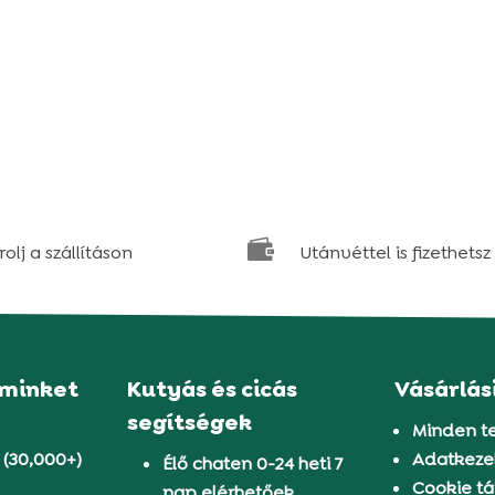

olj a szállításon
Utánvéttel is fizethetsz
 minket
Kutyás és cicás
Vásárlás
segítségek
Minden t
 (30,000+)
Adatkezel
Élő chaten 0-24 heti 7
Cookie tá
nap elérhetőek