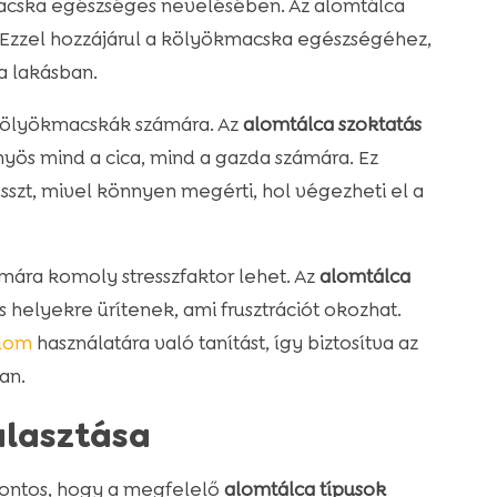
acska egészséges nevelésében. Az alomtálca
 Ezzel hozzájárul a kölyökmacska egészségéhez,
a lakásban.
 kölyökmacskák számára. Az
alomtálca szoktatás
yös mind a cica, mind a gazda számára. Ez
sszt, mivel könnyen megérti, hol végezheti el a
mára komoly stresszfaktor lehet. Az
alomtálca
elyekre ürítenek, ami frusztrációt okozhat.
lom
használatára való tanítást, így biztosítva az
an.
álasztása
ontos, hogy a megfelelő
alomtálca típusok