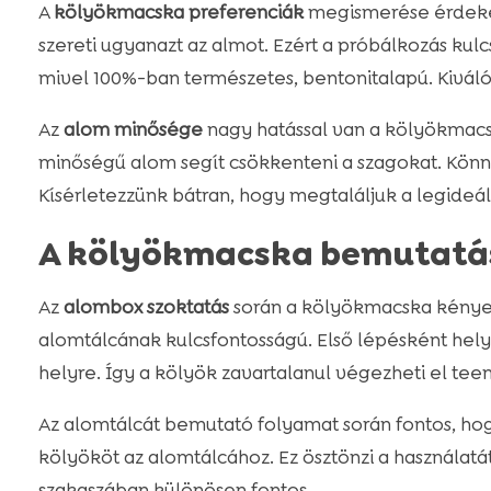
A
kölyökmacska preferenciák
megismerése érdeké
szereti ugyanazt az almot. Ezért a próbálkozás kulcs
mivel 100%-ban természetes, bentonitalapú. Kiváló sz
Az
alom minősége
nagy hatással van a kölyökmacs
minőségű alom segít csökkenteni a szagokat. Könnye
Kísérletezzünk bátran, hogy megtaláljuk a legideá
A kölyökmacska bemutatá
Az
alombox szoktatás
során a kölyökmacska kénye
alomtálcának kulcsfontosságú. Első lépésként hely
helyre. Így a kölyök zavartalanul végezheti el teen
Az alomtálcát bemutató folyamat során fontos, hog
kölyököt az alomtálcához. Ez ösztönzi a használatá
szakaszában különösen fontos.