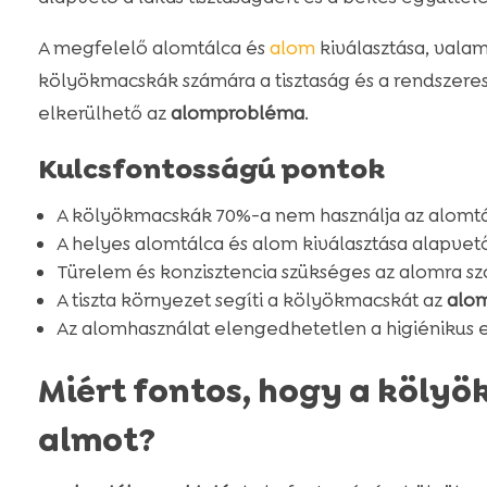
A megfelelő alomtálca és
alom
kiválasztása, valam
kölyökmacskák számára a tisztaság és a rendszere
elkerülhető az
alomprobléma
.
Kulcsfontosságú pontok
A kölyökmacskák 70%-a nem használja az alomtál
A helyes alomtálca és alom kiválasztása alapvet
Türelem és konzisztencia szükséges az alomra sz
A tiszta környezet segíti a kölyökmacskát az
alom
Az alomhasználat elengedhetetlen a higiénikus 
Miért fontos, hogy a köly
almot?