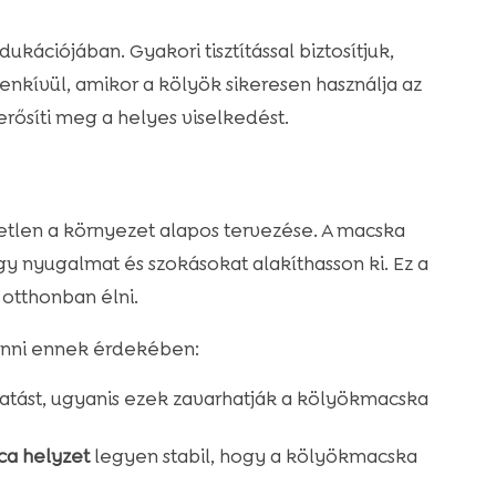
ukációjában. Gyakori tisztítással biztosítjuk,
kívül, amikor a kölyök sikeresen használja az
erősíti meg a helyes viselkedést.
len a környezet alapos tervezése. A macska
y nyugalmat és szokásokat alakíthasson ki. Ez a
otthonban élni.
nni ennek érdekében:
ztatást, ugyanis ezek zavarhatják a kölyökmacska
ca helyzet
legyen stabil, hogy a kölyökmacska