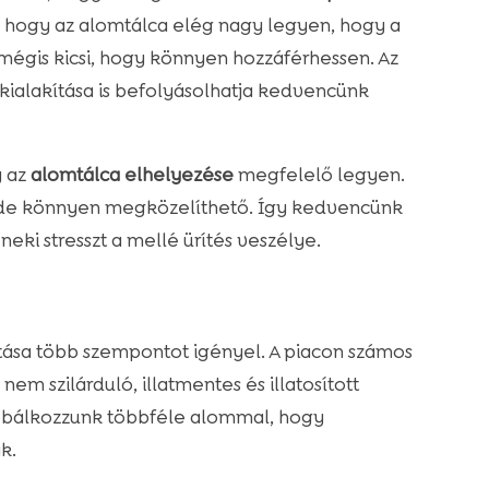
, hogy az alomtálca elég nagy legyen, hogy a
mégis kicsi, hogy könnyen hozzáférhessen. Az
kialakítása is befolyásolhatja kedvencünk
y az
alomtálca elhelyezése
megfelelő legyen.
, de könnyen megközelíthető. Így kedvencünk
eki stresszt a mellé ürítés veszélye.
ása több szempontot igényel. A piacon számos
nem szilárduló, illatmentes és illatosított
róbálkozzunk többféle alommal, hogy
k.