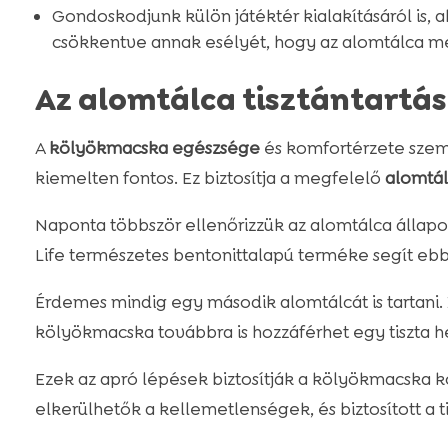
Gondoskodjunk külön játéktér kialakításáról is, a
csökkentve annak esélyét, hogy az alomtálca mel
Az alomtálca tisztántartá
A
kölyökmacska egészsége
és komfortérzete szemp
kiemelten fontos. Ez biztosítja a megfelelő
alomtál
Naponta többször ellenőrizzük az alomtálca állapotá
Life természetes bentonittalapú terméke segít eb
Érdemes mindig egy második alomtálcát is tartani. 
kölyökmacska továbbra is hozzáférhet egy tiszta h
Ezek az apró lépések biztosítják a kölyökmacska k
elkerülhetők a kellemetlenségek, és biztosított a t