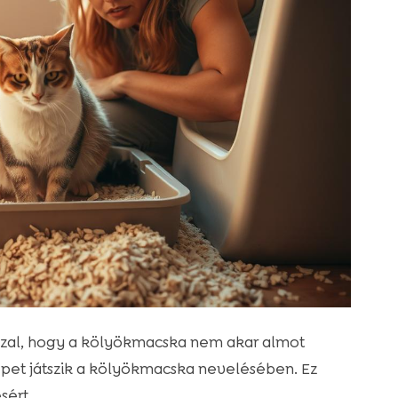
zzal, hogy a kölyökmacska nem akar almot
repet játszik a kölyökmacska nevelésében. Ez
sért.