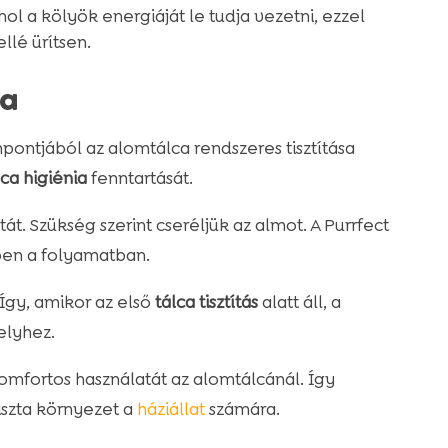
hol a kölyök energiáját le tudja vezetni, ezzel
lé ürítsen.
sa
ontjából az alomtálca rendszeres tisztítása
ca higiénia
fenntartását.
t. Szükség szerint cseréljük az almot. A Purrfect
ben a folyamatban.
Így, amikor az első
tálca tisztítás
alatt áll, a
elyhez.
omfortos használatát az alomtálcánál. Így
iszta környezet a
háziállat
számára.