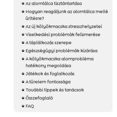
Az alomtálca tisztántartása

Hogyan reagáljunk az alomtálca mellé

ürítésre?
Az új kölyökmacska stresszhelyzetei

Viselkedési problémák felismerése

A táplálkozás szerepe

Egészségügyi problémák kizárása

A kölyökmacska alomprobléma

hatékony megoldása
Játékok és foglalkozás

A türelem fontossága

További tippek és tanácsok

Összefoglaló

FAQ
