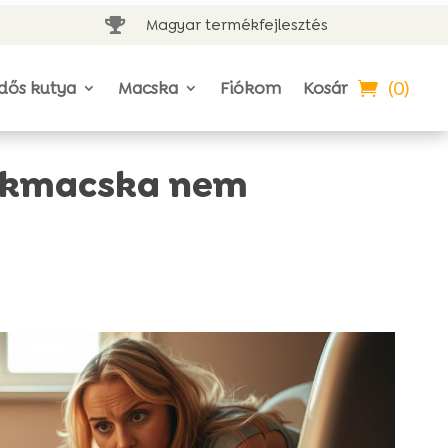
Magyar termékfejlesztés

(0)
dős kutya
Macska
Fiókom
Kosár
yökmacska nem