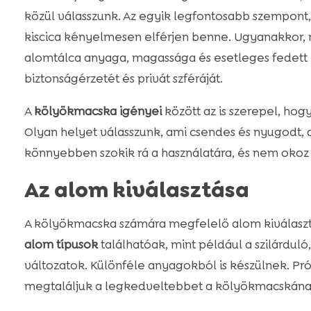
közül válasszunk. Az egyik legfontosabb szempont
kiscica kényelmesen elférjen benne. Ugyanakkor, 
alomtálca anyaga, magassága és esetleges fedett 
biztonságérzetét és privát szféráját.
A
kölyökmacska igényei
között az is szerepel, hog
Olyan helyet válasszunk, ami csendes és nyugodt
könnyebben szokik rá a használatára, és nem okoz n
Az alom kiválasztása
A kölyökmacska számára megfelelő alom kiválaszt
alom típusok
találhatóak, mint például a szilárduló, 
változatok. Különféle anyagokból is készülnek. P
megtaláljuk a legkedveltebbet a kölyökmacskána