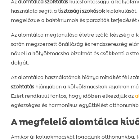
Az
alomtálca szoktatás
kulcsfontosságú a kölyökm
használata segíti a
tisztasági szokások
kialakulását.
megelőzve a baktériumok és paraziták terjedését 
Az alomtálca megtanulása életre szóló készség a
során megszerzett önállóság és rendszeresség előn
növeli a kölyökmacska bizalmát és csökkenti a stre
dolgát.
Az alomtálca használatának hiánya mindkét fél szá
szoktatás
hiányában a kölyökmacskák gyakran más h
Ezért rendkívül fontos, hogy időben elkezdjük az
a
egészséges és harmonikus együttélést otthonunkb
A megfelelő alomtálca kiv
Amikor új kölyökmacskát fogadunk otthonunkba, f