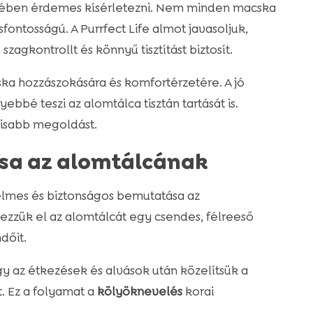
ben érdemes kísérletezni. Nem minden macska
fontosságú. A Purrfect Life almot javasoljuk,
agkontrollt és könnyű tisztítást biztosít.
ka hozzászokására és komfortérzetére. A jó
bbé teszi az alomtálca tisztán tartását is.
lisabb megoldást.
sa az alomtálcának
lmes és biztonságos bemutatása az
ezzük el az alomtálcát egy csendes, félreeső
dőit.
y az étkezések és alvások után közelítsük a
t. Ez a folyamat a
kölyöknevelés
korai