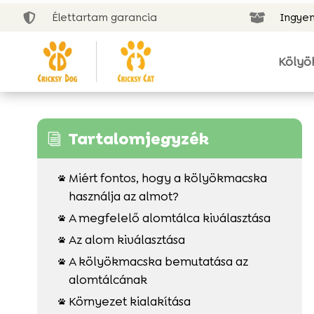
Élettartam garancia
Ingyen


Kölyö
Tartalomjegyzék
i
Miért fontos, hogy a kölyökmacska

használja az almot?
A megfelelő alomtálca kiválasztása

Az alom kiválasztása

A kölyökmacska bemutatása az

alomtálcának
Környezet kialakítása
