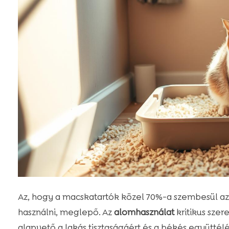
Az, hogy a macskatartók közel 70%-a szembesül a
használni, meglepő. Az
alomhasználat
kritikus sze
alapvető a lakás tisztaságáért és a békés együttélé