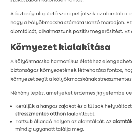
A tisztaság alapvető szerepet játszik az alomtálca ed
hogy a kölyökmacska számára vonzó maradjon. Ezen
alomtálcát, alkalmazzunk pozitív megerősítést. Ez 
Környezet kialakítása
A kölyökmacska harmonikus életéhez elengedhetet
biztonságos környezetének létrehozása fontos, hog
környezet segít a kölyökmacskának stresszmentes 
Néhány lépés, amelyeket érdemes figyelembe ve
Kerüljük a hangos zajokat és a túl sok helyválto
stresszmentes otthon
kialakítását.
Tartsuk állandó helyen az alomtálcát. Az
alomtál
mindig ugyanott találja meg.