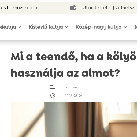
es házhozszállítás
Utánvéttel is fizethetsz

kkutya
Kistestű kutya
Közép-nagy kutya
I
Mi a teendő, ha a köl
használja az almot?
m
macska
}
2025.08.06.