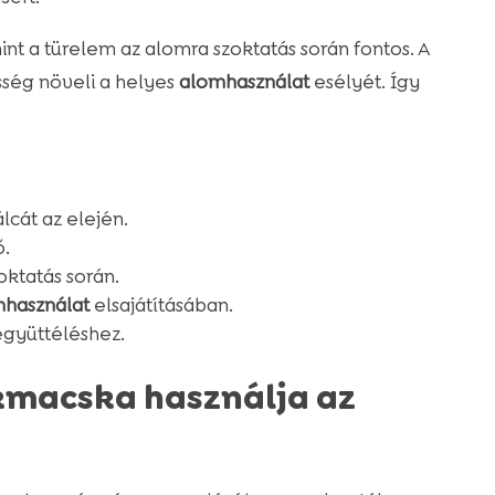
int a türelem az alomra szoktatás során fontos. A
sség növeli a helyes
alomhasználat
esélyét. Így
cát az elején.
ő.
oktatás során.
használat
elsajátításában.
együttéléshez.
ökmacska használja az