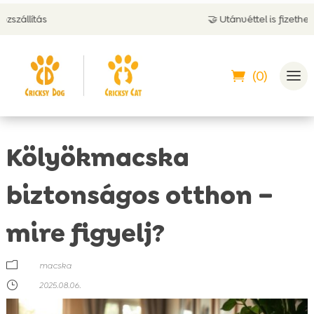
🤝 Utánvéttel is fizethetsz
(0)
Kölyökmacska
biztonságos otthon –
mire figyelj?
m
macska
}
2025.08.06.