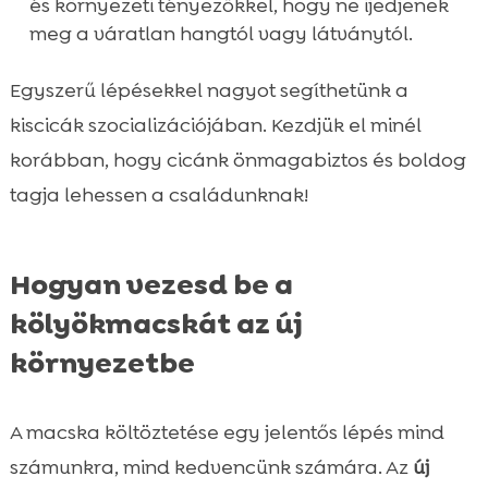
és környezeti tényezőkkel, hogy ne ijedjenek
meg a váratlan hangtól vagy látványtól.
Egyszerű lépésekkel nagyot segíthetünk a
kiscicák szocializációjában. Kezdjük el minél
korábban, hogy cicánk önmagabiztos és boldog
tagja lehessen a családunknak!
Hogyan vezesd be a
kölyökmacskát az új
környezetbe
A macska költöztetése egy jelentős lépés mind
számunkra, mind kedvencünk számára. Az
új