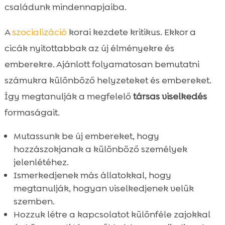
családunk mindennapjaiba.
A
szocializáció
korai kezdete kritikus. Ekkor a
cicák nyitottabbak az új élményekre és
emberekre. Ajánlott folyamatosan bemutatni
számukra különböző helyzeteket és embereket.
Így megtanulják a megfelelő
társas viselkedés
formaságait.
Mutassunk be új embereket, hogy
hozzászokjanak a különböző személyek
jelenlétéhez.
Ismerkedjenek más állatokkal, hogy
megtanulják, hogyan viselkedjenek velük
szemben.
Hozzuk létre a kapcsolatot különféle zajokkal