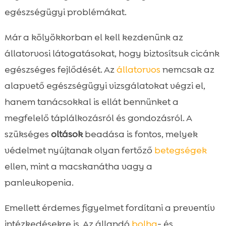
egészségügyi problémákat.
Már a kölyökkorban el kell kezdenünk az
állatorvosi látogatásokat, hogy biztosítsuk cicánk
egészséges fejlődését. Az
állatorvos
nemcsak az
alapvető egészségügyi vizsgálatokat végzi el,
hanem tanácsokkal is ellát bennünket a
megfelelő táplálkozásról és gondozásról. A
szükséges
oltások
beadása is fontos, melyek
védelmet nyújtanak olyan fertőző
betegségek
ellen, mint a macskanátha vagy a
panleukopenia.
Emellett érdemes figyelmet fordítani a preventív
intézkedésekre is. Az állandó
bolha
- és