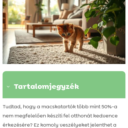
Tartalomjegyzék
3
Bevezetés a kölyökmacskák
Tudtad, hogy a macskatartók több mint 50%-a

biztonságának fontosságába
nem megfelelően készíti fel otthonát kedvence
Otthonunk veszélyforrásainak azonosítása

érkezésére? Ez komoly veszélyeket jelenthet a