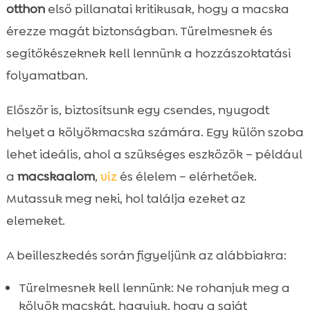
otthon
első pillanatai kritikusak, hogy a macska
érezze magát biztonságban. Türelmesnek és
segítőkészeknek kell lennünk a hozzászoktatási
folyamatban.
Először is, biztosítsunk egy csendes, nyugodt
helyet a kölyökmacska számára. Egy külön szoba
lehet ideális, ahol a szükséges eszközök – például
a
macskaalom
,
víz
és élelem – elérhetőek.
Mutassuk meg neki, hol találja ezeket az
elemeket.
A beilleszkedés során figyeljünk az alábbiakra:
Türelmesnek kell lennünk: Ne rohanjuk meg a
kölyök macskát, hagyjuk, hogy a saját