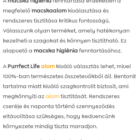
A
macska higiénia
fenntartása érdekében a
megfelelő
macskaalom
kiválasztása és
rendszeres tisztítása kritikus fontosságú.
Válasszunk olyan terméket, amely hatékonyan
kezelheti a szagokat és könnyen tisztítható. Ez
alapvető a
macska higiénia
fenntartásához.
A
Purrfect Life
alom
kiváló választás lehet, mivel
100%-ban természetes összetevőkből áll. Bentonit
tartalma miatt kiváló szagkontrollt biztosít, ami
megkönnyíti az
alom
tisztítását. Rendszeres
cseréje és naponta történő szennyeződés
eltávolítása szükséges, hogy kedvencünk
környezete mindig tiszta maradjon.