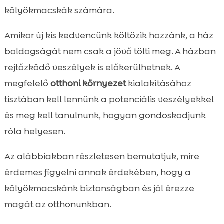
Biztonságos búvóhely kialakítása

kölyökmacskák számára.
A kölyökmacskák felügyeletének

fontossága
Amikor új kis kedvencünk költözik hozzánk, a ház
Bútorok és eszközök megfelelő elhelyezése
boldogságát nem csak a jövő tölti meg. A házban

Kölyökmacska biztonság otthon –
rejtőzködő veszélyek is előkerülhetnek. A

fókuszban a környezet
megfelelő
otthoni környezet
kialakításához
Játékok kiválasztása és használata

tisztában kell lennünk a potenciális veszélyekkel
Étrend és táplálkozás biztosítása

és meg kell tanulnunk, hogyan gondoskodjunk
Macskaalom és tisztán tartása

róla helyesen.
Alapvető egészségügyi ellátás

Kölyökmacskák szocializációja
Az alábbiakban részletesen bemutatjuk, mire

Hogyan vezesd be a kölyökmacskát az új
érdemes figyelni annak érdekében, hogy a

környezetbe
kölyökmacskánk biztonságban és jól érezze
Összefoglaló

magát az otthonunkban.
FAQ
