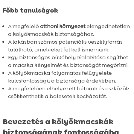
Főbb tanulságok
A megfelelő
otthoni környezet
elengedhetetlen
a kölyökmacskák biztonságához.
A lakásban számos potenciális veszélyforrás
található, amelyeket fel kell ismernünk.
Egy biztonságos búvóhely kialakítása segíthet
a macska kényelmét és biztonságát megőrizni.
A kölyökmacska folyamatos felügyelete
kulcsfontosságú a biztonsága érdekében.
A megfelelően elhelyezett bútorok és eszközök
csökkenthetik a balesetek kockázatát.
Bevezetés a kölyökmacskák
biztonságának fontosságába