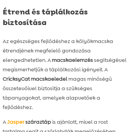
Étrend és táplálkozás
biztosítása
Az egészséges fejlődéshez a kölyökmacska
étrendjének megfelelő gondozása
elengedhetetlen. A
macskaelemzés
segítségével
megismerhetjük a táplálkozási igényeit. A
CricksyCat macskaeledel
magas minőségű
összetevőivel biztosítja a szükséges
tápanyagokat, amelyek alapvetőek a
fejlődéshez.
A
Jasper
száraztáp
is ajánlott, mivel a rost
tartalma segít a szőrlabdák megelőzésében.