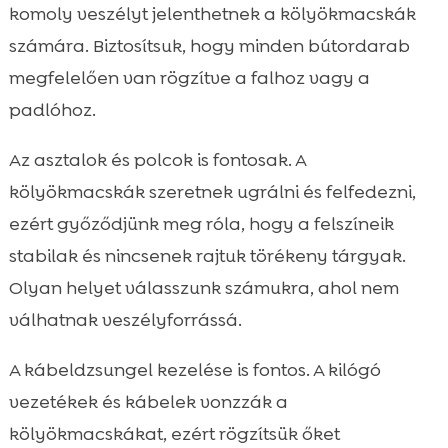
komoly veszélyt jelenthetnek a kölyökmacskák
számára. Biztosítsuk, hogy minden bútordarab
megfelelően van rögzítve a falhoz vagy a
padlóhoz.
Az asztalok és polcok is fontosak. A
kölyökmacskák szeretnek ugrálni és felfedezni,
ezért győződjünk meg róla, hogy a felszíneik
stabilak és nincsenek rajtuk törékeny tárgyak.
Olyan helyet válasszunk számukra, ahol nem
válhatnak veszélyforrássá.
A kábeldzsungel kezelése is fontos. A kilógó
vezetékek és kábelek vonzzák a
kölyökmacskákat, ezért rögzítsük őket