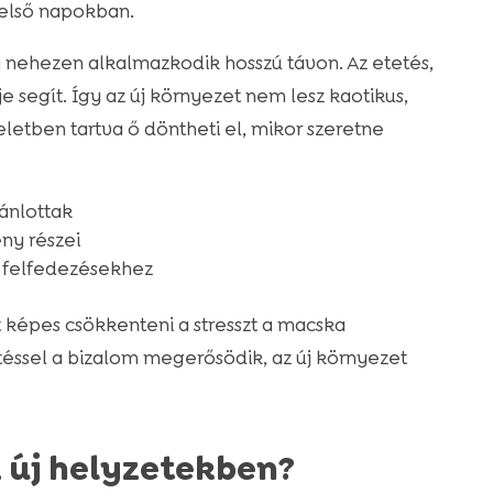
 első napokban.
 nehezen alkalmazkodik hosszú távon. Az etetés,
je segít. Így az új környezet nem lesz kaotikus,
eletben tartva ő döntheti el, mikor szeretne
jánlottak
ny részei
j felfedezésekhez
 képes csökkenteni a stresszt a macska
éssel a bizalom megerősödik, az új környezet
z új helyzetekben?