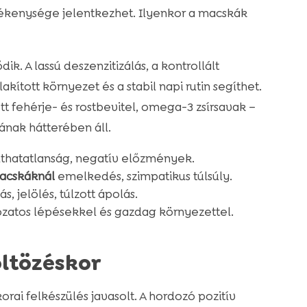
ékenysége jelentkezhet. Ilyenkor a macskák
. A lassú deszenzitizálás, a kontrollált
kított környezet és a stabil napi rutin segíthet.
t fehérje- és rostbevitel, omega-3 zsírsavak –
ának hátterében áll.
míthatatlanság, negatív előzmények.
macskáknál
emelkedés, szimpatikus túlsúly.
jás, jelölés, túlzott ápolás.
zatos lépésekkel és gazdag környezettel.
öltözéskor
i felkészülés javasolt. A hordozó pozitív