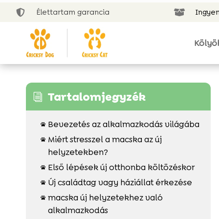
Élettartam garancia
Ingyen


Kölyö
Tartalomjegyzék
i
Bevezetés az alkalmazkodás világába

Miért stresszel a macska az új

helyzetekben?
Első lépések új otthonba költözéskor

Új családtag vagy háziállat érkezése

macska új helyzetekhez való

alkalmazkodás