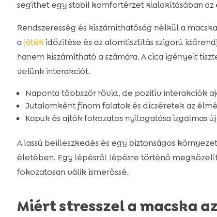
segíthet egy stabil komfortérzet kialakításában az
Rendszeresség és kiszámíthatóság nélkül a macska
a
játék
időzítése és az alomtisztítás szigorú időrend
hanem kiszámítható a számára. A cica igényeit tiszt
velünk interakciót.
Naponta többször rövid, de pozitív interakciók a
Jutalomként finom falatok és dicséretek az élmé
Kapuk és ajtók fokozatos nyitogatása izgalmas ú
A lassú beilleszkedés és egy biztonságos környezet
életében. Egy lépésről lépésre történő megközelít
fokozatosan válik ismerőssé.
Miért stresszel a macska a