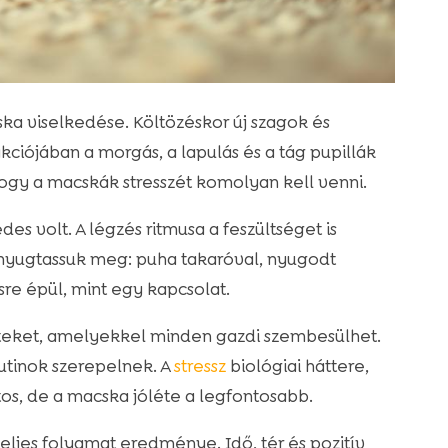
ska viselkedése. Költözéskor új szagok és
akciójában a morgás, a lapulás és a tág pupillák
hogy a macskák stresszét komolyan kell venni.
es volt. A légzés ritmusa a feszültséget is
 nyugtassuk meg: puha takaróval, nyugodt
re épül, mint egy kapcsolat.
eteket, amelyekkel minden gazdi szembesülhet.
rutinok szerepelnek. A
stressz
biológiai háttere,
ntos, de a macska jóléte a legfontosabb.
ljes folyamat eredménye. Idő, tér és pozitív