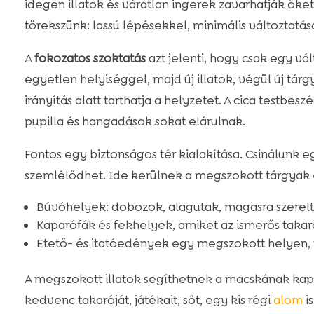
idegen illatok és váratlan ingerek zavarhatják őke
törekszünk: lassú lépésekkel, minimális változtatás
A
fokozatos szoktatás
azt jelenti, hogy csak egy vá
egyetlen helyiséggel, majd új illatok, végül új tárgy
irányítás alatt tarthatja a helyzetet. A cica testbes
pupilla és hangadások sokat elárulnak.
Fontos egy biztonságos tér kialakítása. Csinálunk e
szemlélődhet. Ide kerülnek a megszokott tárgyak 
Búvóhelyek: dobozok, alagutak, magasra szerel
Kaparófák és fekhelyek, amiket az ismerős taka
Etető- és itatóedények egy megszokott helyen,
A megszokott illatok segíthetnek a macskának kap
kedvenc takaróját, játékait, sőt, egy kis régi
alom
is