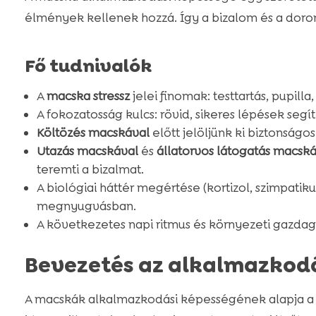
élmények kellenek hozzá. Így a bizalom és a doromb
Fő tudnivalók
A
macska stressz
jelei finomak: testtartás, pupilla,
A fokozatosság kulcs: rövid, sikeres lépések segít
Költözés macskával
előtt jelöljünk ki biztonságos
Utazás macskával
és
állatorvos látogatás macsk
teremti a bizalmat.
A biológiai háttér megértése (kortizol, szimpatik
megnyugvásban.
A következetes napi ritmus és környezeti gazdagít
Bevezetés az alkalmazkod
A macskák alkalmazkodási képességének alapja a te