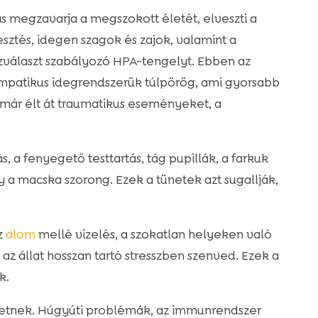
s megzavarja a megszokott életét, elveszti a
esztés, idegen szagok és zajok, valamint a
zválaszt szabályozó HPA-tengelyt. Ebben az
zimpatikus idegrendszerük túlpörög, ami gyorsabb
már élt át traumatikus eseményeket, a
s, a fenyegető testtartás, tág pupillák, a farkuk
 a macska szorong. Ezek a tünetek azt sugallják,
z
alom
mellé vizelés, a szokatlan helyeken való
 az állat hosszan tartó stresszben szenved. Ezek a
k.
etnek. Húgyúti problémák, az immunrendszer