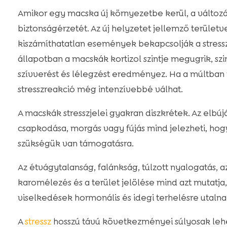
Amikor egy macska új környezetbe kerül, a változá
biztonságérzetét. Az új helyzetet jellemző területv
kiszámíthatatlan események bekapcsolják a stress
állapotban a macskák kortizol szintje megugrik, s
szívverést és lélegzést eredményez. Ha a múltban 
stresszreakció még intenzívebbé válhat.
A macskák stresszjelei gyakran diszkrétek. Az elbújá
csapkodása, morgás vagy fújás mind jelezheti, hogy
szükségük van támogatásra.
Az étvágytalanság, falánkság, túlzott nyalogatás, a
karomélezés és a terület jelölése mind azt mutatja,
viselkedések hormonális és idegi terhelésre utalna
A
stressz
hosszú távú következményei súlyosak leh