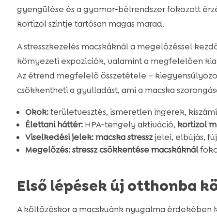
gyengülése és a gyomor-bélrendszer fokozott érz
kortizol szintje tartósan magas marad.
A stresszkezelés macskáknál a megelőzéssel kezdődik
környezeti expozíciók, valamint a megfelelően kiala
Az étrend megfelelő összetétele – kiegyensúlyozot
csökkentheti a gyulladást, ami a macska szorongás
Okok:
területvesztés, ismeretlen ingerek, kiszá
Élettani háttér:
HPA-tengely aktiváció,
kortizol 
Viselkedési jelek:
macska stressz
jelei, elbújás, fú
Megelőzés:
stressz csökkentése macskáknál
foko
Első lépések új otthonba k
A költözéskor a macskuánk nyugalma érdekében kora