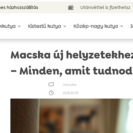
es házhozszállítás
Utánvéttel is fizethetsz

kkutya
Kistestű kutya
Közép-nagy kutya
I
Macska új helyzetekhe
– Minden, amit tudnod k
m
macska
}
2025.10.09.