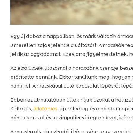
Egy új doboz a nappaliban, és máris változik a mac
ismeretlen zajok jelentik a változást. A macskák re
jelzik az aggodalmat. Ezek arra figyelmeztetnek, 
Az első vidéki utazásnál a hordozónk csendje beszéd
erősítette bennünk. Ekkor tanültunk meg, hogyan
hanggal. A macskával való kapcsolat lépésről lépés
Ebben az útmutatóban áttekintjük azokat a helyz
Költözés,
állatorvos
, új családtag és a mindennapi 
mint a kortizol és a szimpatikus idegrendszer, is fo
A macska alkalmazkodási képessége egy szeretette