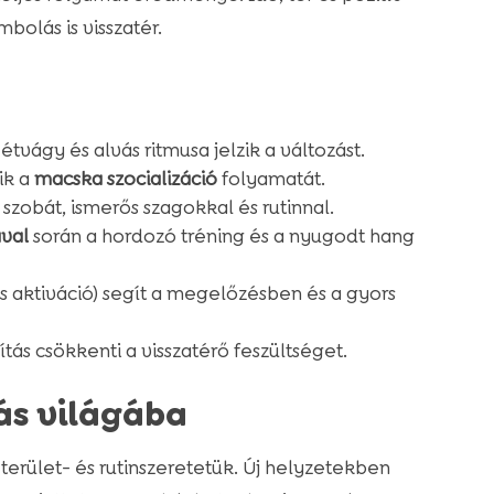
olás is visszatér.
 étvágy és alvás ritmusa jelzik a változást.
ik a
macska szocializáció
folyamatát.
 szobát, ismerős szagokkal és rutinnal.
ával
során a hordozó tréning és a nyugodt hang
us aktiváció) segít a megelőzésben és a gyors
ás csökkenti a visszatérő feszültséget.
ás világába
rület- és rutinszeretetük. Új helyzetekben