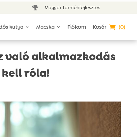
Magyar termékfejlesztés

(0)
dős kutya
Macska
Fiókom
Kosár
z való alkalmazkodás
ell róla!