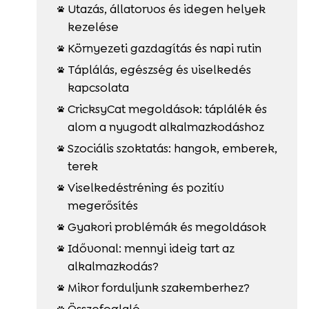
Utazás, állatorvos és idegen helyek

kezelése
Környezeti gazdagítás és napi rutin

Táplálás, egészség és viselkedés

kapcsolata
CricksyCat megoldások: táplálék és

alom a nyugodt alkalmazkodáshoz
Szociális szoktatás: hangok, emberek,

terek
Viselkedéstréning és pozitív

megerősítés
Gyakori problémák és megoldások

Idővonal: mennyi ideig tart az

alkalmazkodás?
Mikor forduljunk szakemberhez?

Összefoglaló
