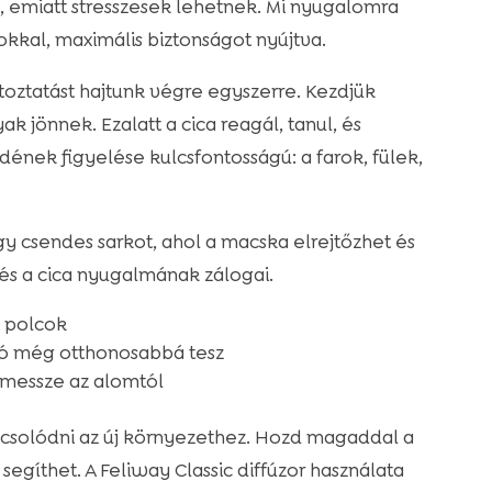
t, emiatt stresszesek lehetnek. Mi nyugalomra
okkal, maximális biztonságot nyújtva.
ltoztatást hajtunk végre egyszerre. Kezdjük
ak jönnek. Ezalatt a cica reagál, tanul, és
zédének figyelése kulcsfontosságú: a farok, fülek,
gy csendes sarkot, ahol a macska elrejtőzhet és
és a cica nyugalmának zálogai.
t polcok
ró még otthonosabbá tesz
 messze az alomtól
csolódni az új környezethez. Hozd magaddal a
 segíthet. A Feliway Classic diffúzor használata