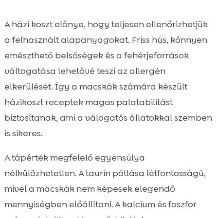
A házi koszt előnye, hogy teljesen ellenőrizhetjük
a felhasznált alapanyagokat. Friss hús, könnyen
emészthető belsőségek és a fehérjeforrások
váltogatása lehetővé teszi az allergén
elkerülését. Így a macskák számára készült
házikoszt receptek magas palatabilitást
biztosítanak, ami a válogatós állatokkal szemben
is sikeres.
A tápérték megfelelő egyensúlya
nélkülözhetetlen. A taurin pótlása létfontosságú,
mivel a macskák nem képesek elegendő
mennyiségben előállítani. A kalcium és foszfor