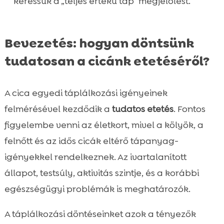
keressük a „teljes értékű táp” megjelölést.
Bevezetés: hogyan döntsünk
tudatosan a cicánk etetéséről?
A cica egyedi táplálkozási igényeinek
felmérésével kezdődik a
tudatos etetés
. Fontos
figyelembe venni az életkort, mivel a kölyök, a
felnőtt és az idős cicák eltérő tápanyag-
igényekkel rendelkeznek. Az ivartalanított
állapot, testsúly, aktivitás szintje, és a korábbi
egészségügyi problémák is meghatározók.
A táplálkozási döntéseinket azok a tényezők