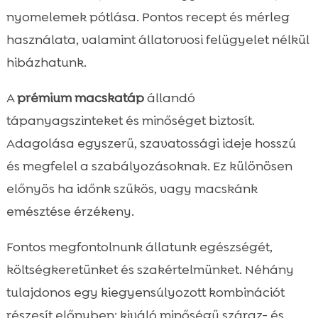
nyomelemek pótlása. Pontos recept és mérleg
használata, valamint állatorvosi felügyelet nélkül
hibázhatunk.
A
prémium macskatáp
állandó
tápanyagszinteket és minőséget biztosít.
Adagolása egyszerű, szavatossági ideje hosszú
és megfelel a szabályozásoknak. Ez különösen
előnyös ha időnk szűkös, vagy macskánk
emésztése érzékeny.
Fontos megfontolnunk állatunk egészségét,
költségkeretünket és szakértelmünket. Néhány
tulajdonos egy kiegyensúlyozott kombinációt
részesít előnyben: kiváló minőségű száraz- és