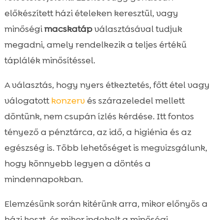
szőrlabda, elhízás
előkészített házi ételeken keresztül, vagy
CricksyCat megoldások a gyakorlatban

minőségi
macskatáp
választásával tudjuk
Etetési tervek: hogyan állítsuk össze a napi

megadni, amely rendelkezik a teljes értékű
rutint?
táplálék minősítéssel.
Átállás egyik étrendről a másikra: lépésről

lépésre
A választás, hogy nyers étkeztetés, főtt étel vagy
Gyomorérzékeny és válogatós cicák

válogatott
konzerv
és szárazeledel mellett
kezelése
döntünk, nem csupán ízlés kérdése. Itt fontos
Higiénia és otthonápolás: Purrfect Life alom

szerepe
tényező a pénztárca, az idő, a higiénia és az
Gyakori hibák, amiket érdemes elkerülni
egészség is. Több lehetőséget is megvizsgálunk,

Összefoglaló

hogy könnyebb legyen a döntés a
FAQ

mindennapokban.
Elemzésünk során kitérünk arra, mikor előnyös a
házi koszt, és mikor indokolt a minőségi