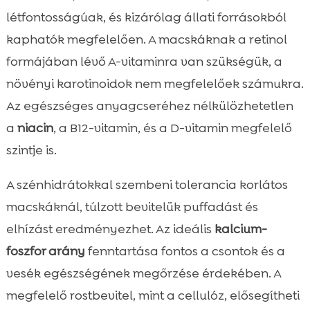
létfontosságúak, és kizárólag állati forrásokból
kaphatók megfelelően. A macskáknak a retinol
formájában lévő A-vitaminra van szükségük, a
növényi karotinoidok nem megfelelőek számukra.
Az egészséges anyagcseréhez nélkülözhetetlen
a
niacin
, a B12-vitamin, és a D-vitamin megfelelő
szintje is.
A szénhidrátokkal szembeni tolerancia korlátos
macskáknál, túlzott bevitelük puffadást és
elhízást eredményezhet. Az ideális
kalcium-
foszfor arány
fenntartása fontos a csontok és a
vesék egészségének megőrzése érdekében. A
megfelelő rostbevitel, mint a cellulóz, elősegítheti