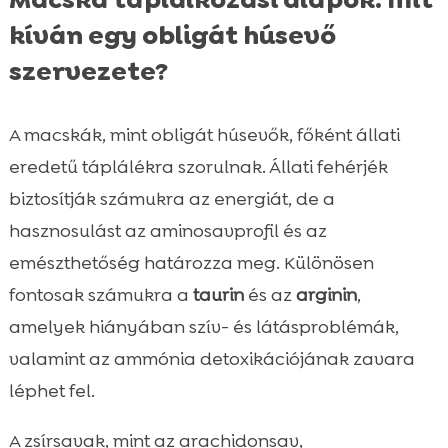
kíván egy obligát húsevő
szervezete?
A macskák, mint obligát húsevők, főként állati
eredetű táplálékra szorulnak. Állati fehérjék
biztosítják számukra az energiát, de a
hasznosulást az aminosavprofil és az
emészthetőség határozza meg. Különösen
fontosak számukra a
taurin
és az
arginin
,
amelyek hiányában szív- és látásproblémák,
valamint az ammónia detoxikációjának zavara
léphet fel.
A zsírsavak, mint az arachidonsav,