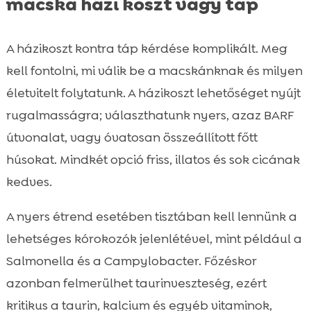
macska házi koszt vagy táp
A házikoszt kontra táp kérdése komplikált. Meg
kell fontolni, mi válik be a macskánknak és milyen
életvitelt folytatunk. A házikoszt lehetőséget nyújt
rugalmasságra; választhatunk nyers, azaz BARF
útvonalat, vagy óvatosan összeállított főtt
húsokat. Mindkét opció friss, illatos és sok cicának
kedves.
A nyers étrend esetében tisztában kell lennünk a
lehetséges kórokozók jelenlétével, mint például a
Salmonella és a Campylobacter. Főzéskor
azonban felmerülhet taurinveszteség, ezért
kritikus a taurin, kalcium és egyéb vitaminok,