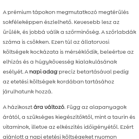
A prémium tápokon megmutatkozó megtérülés
sokféleképpen észlelhető. Kevesebb lesz az
ürülék, és jobbá válik a szőrminőség. A szőrlabdák
száma is csökken. Ezen túl az állatorvosi
költségek kockázata is mérséklődik, beleértve az
elhízás és a húgykövesség kialakulásának
esélyét. A
napi adag
precíz betartásával pedig
az etetési költségek kordában tartásához
járulhatunk hozzá.
A házikoszt
ára változó
. Függ az alapanyagok
árától, a szükséges kiegészítőktől, mint a taurin és
vitaminok, illetve az elkészítés időigényétől. Ezért
ajánlott a napi etetési költségeket nyomon