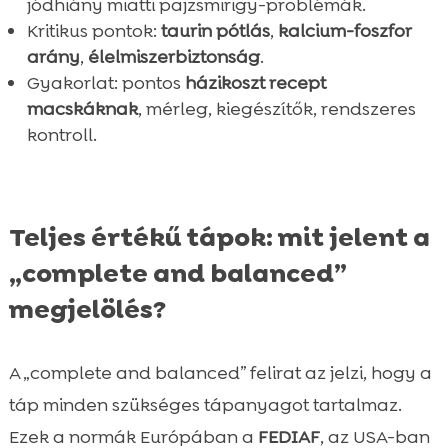
jódhiány miatti pajzsmirigy-problémák.
Kritikus pontok:
taurin pótlás
,
kalcium-foszfor
arány
,
élelmiszerbiztonság
.
Gyakorlat: pontos
házikoszt recept
macskáknak
, mérleg, kiegészítők, rendszeres
kontroll.
Teljes értékű tápok: mit jelent a
„complete and balanced”
megjelölés?
A „complete and balanced” felirat az jelzi, hogy a
táp minden szükséges tápanyagot tartalmaz.
Ezek a normák Európában a
FEDIAF
, az USA-ban