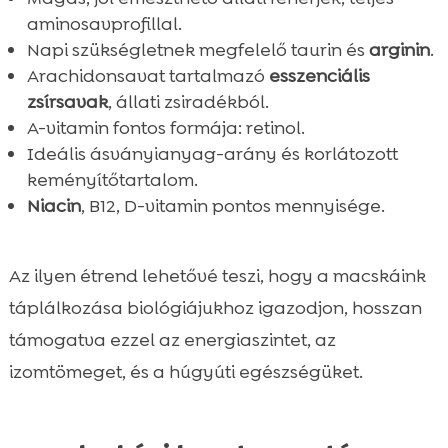
aminosavprofillal.
Napi szükségletnek megfelelő taurin és
arginin
.
Arachidonsavat tartalmazó
esszenciális
zsírsavak
, állati zsiradékból.
A-vitamin fontos formája: retinol.
Ideális ásványianyag-arány és korlátozott
keményítőtartalom.
Niacin
, B12, D-vitamin pontos mennyisége.
Az ilyen étrend lehetővé teszi, hogy a macskáink
táplálkozása biológiájukhoz igazodjon, hosszan
támogatva ezzel az energiaszintet, az
izomtömeget, és a húgyúti egészségüket.