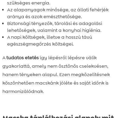
szükséges energia.
Az alapanyagok minősége, az állati fehérjék
aránya és azok emészthetősége.
Biztonsági tényezők, tárolási és adagolási
lehetőségek, valamint a konyhai higiénia.
A napi költségek, illetve a hosszú távú
egészségmegőrzés költségei.
A
tudatos etetés
így lépésről lépésre válik
gyakorlattá, amely nem ösztönös cselekvésen,
hanem tényeken alapul. Ezen megközelítésnek
köszönhetően macskánk jóléte és saját időnk is
harmonizálódnak.
Macska táplálkozási alapok: mit