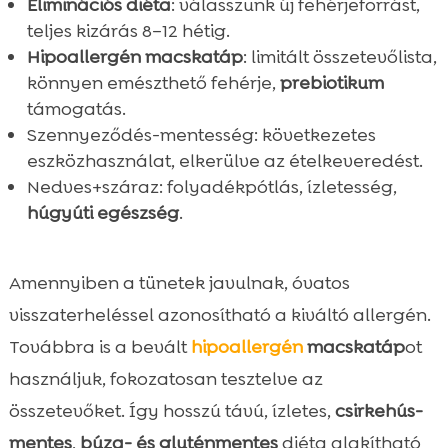
Eliminációs diéta
: válasszunk új fehérjeforrást,
teljes kizárás 8–12 hétig.
Hipoallergén macskatáp
: limitált összetevőlista,
könnyen emészthető fehérje,
prebiotikum
támogatás.
Szennyeződés-mentesség: következetes
eszközhasználat, elkerülve az ételkeveredést.
Nedves+száraz: folyadékpótlás, ízletesség,
húgyúti egészség
.
Amennyiben a tünetek javulnak, óvatos
visszaterheléssel azonosítható a kiváltó allergén.
Továbbra is a bevált
hipoallergén
macskatáp
ot
használjuk, fokozatosan tesztelve az
összetevőket. Így hosszú távú, ízletes,
csirkehús-
mentes
,
búza- és gluténmentes
diéta alakítható