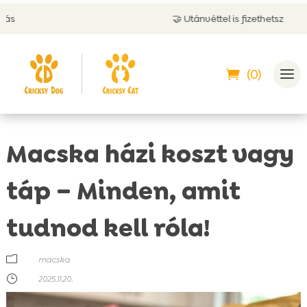
🤝 Utánvéttel is fizethetsz
(0)
Macska házi koszt vagy
táp – Minden, amit
tudnod kell róla!
m
macska
}
2025.11.20.