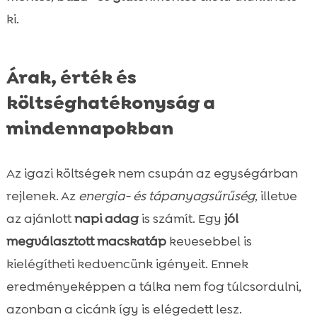
ki.
Árak, érték és
költséghatékonyság a
mindennapokban
Az igazi költségek nem csupán az egységárban
rejlenek. Az
energia- és tápanyagsűrűség
, illetve
az ajánlott
napi adag
is számít. Egy
jól
megválasztott macskatáp
kevesebbel is
kielégítheti kedvencünk igényeit. Ennek
eredményeképpen a tálka nem fog túlcsordulni,
azonban a cicánk így is elégedett lesz.