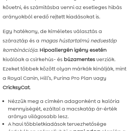
követni, és számításba venni az esetleges hibás
arányokból eredő rejtett kiadásokat is.
Egy hatékony, de kíméletes választás a
száraztáp és a
magas hústartalmú nedvestáp
kombinációja
.
Hipoallergén igény esetén
kiválóak a csirkehús- és
búzamentes
verziók.
Ezeket többek között olyan márkák kínálják, mint
a Royal Canin, Hill’s, Purina Pro Plan vagy
CricksyCat
.
Nézzük meg a címkén adagonként a kalória
mennyiségét, ezáltal a macskatáp ár-érték
aránya világosabb lesz.
A havi többletkiadások tervezhetősége