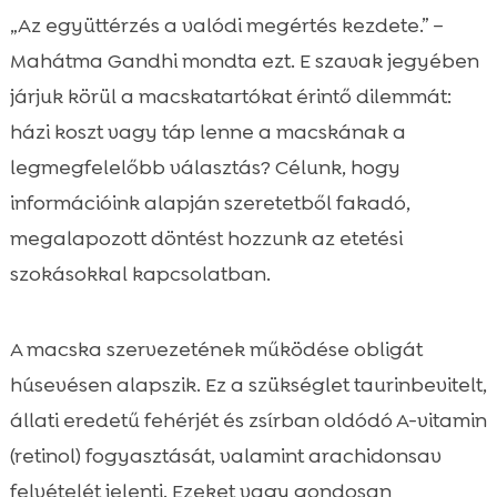
Bevezetés: hogyan döntsünk tudatosan a
„Az együttérzés a valódi megértés kezdete.” –

cicánk etetéséről?
Mahátma Gandhi mondta ezt. E szavak jegyében
Macska táplálkozási alapok: mit kíván egy

járjuk körül a macskatartókat érintő dilemmát:
obligát húsevő szervezete?
házi koszt vagy táp lenne a macskának a
macska házi koszt vagy táp

legmegfelelőbb választás? Célunk, hogy
Házi koszt előnyei és buktatói

információink alapján szeretetből fakadó,
Teljes értékű tápok: mit jelent a „complete

megalapozott döntést hozzunk az etetési
and balanced” megjelölés?
szokásokkal kapcsolatban.
Hipoallergén megoldások és érzékeny

cicák etetése
Árak, érték és költséghatékonyság a
A macska szervezetének működése obligát

mindennapokban
húsevésen alapszik. Ez a szükséglet taurinbevitelt,
Összetevők listája és „clean label”: mire

állati eredetű fehérjét és zsírban oldódó A-vitamin
figyeljünk a csomagoláson?
(retinol) fogyasztását, valamint arachidonsav
Egészségügyi szempontok: húgykövesség,

felvételét jelenti. Ezeket vagy gondosan