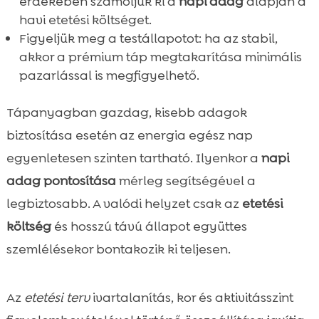
érdekében számoljuk ki a
napi adag
alapján a
havi etetési költséget.
Figyeljük meg a testállapotot: ha az stabil,
akkor a prémium táp megtakarítása minimális
pazarlással is megfigyelhető.
Tápanyagban gazdag, kisebb adagok
biztosítása esetén az energia egész nap
egyenletesen szinten tartható. Ilyenkor a
napi
adag pontosítása
mérleg segítségével a
legbiztosabb. A valódi helyzet csak az
etetési
költség
és hosszú távú állapot együttes
szemlélésekor bontakozik ki teljesen.
Az
etetési terv
ivartalanítás, kor és aktivitásszint