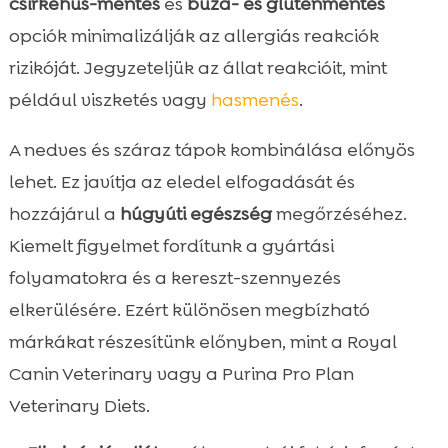
csirkehús-mentes
és
búza- és gluténmentes
opciók minimalizálják az allergiás reakciók
rizikóját. Jegyzeteljük az állat reakcióit, mint
például viszketés vagy
hasmenés
.
A nedves és száraz tápok kombinálása előnyös
lehet. Ez javítja az eledel elfogadását és
hozzájárul a
húgyúti egészség
megőrzéséhez.
Kiemelt figyelmet fordítunk a gyártási
folyamatokra és a kereszt-szennyezés
elkerülésére. Ezért különösen megbízható
márkákat részesítünk előnyben, mint a Royal
Canin Veterinary vagy a Purina Pro Plan
Veterinary Diets.