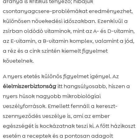
aránya is kritikus tényező; hibájuk
csontanyagcsere-problémákat eredményezhet,
különösen növekedési időszakban. Ezenkívül a
zsírban oldódó vitaminok, mint az A- és D-vitamin,
az E-vitamin, a B-vitamin komplex, valamint a jód,
a réz és a cink szintén kiemelt figyelmet
követelnek.
A nyers etetés különös figyelmet igényel. Az
élelmiszerbiztonság
itt hangsúlyosabb, hiszen a
nyers húsok nagyobb mikrobiológiai
veszélyforrások. Emellett fennáll a kereszt-
szennyeződés veszélye is, ami az ember
egészségét is kockázatnak teszi ki. A főtt házikoszt
esetén a receptek és a pontosan adagolt