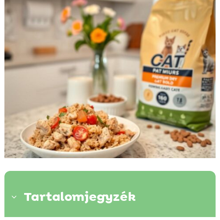
Tartalomjegyzék
3