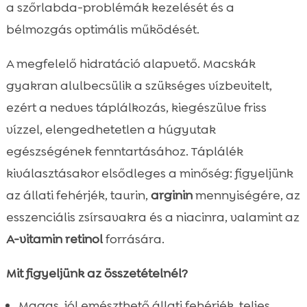
a szőrlabda-problémák kezelését és a
bélmozgás optimális működését.
A megfelelő hidratáció alapvető. Macskák
gyakran alulbecsülik a szükséges vízbevitelt,
ezért a nedves táplálkozás, kiegészülve friss
vízzel, elengedhetetlen a húgyutak
egészségének fenntartásához. Táplálék
kiválasztásakor elsődleges a minőség: figyeljünk
az állati fehérjék, taurin,
arginin
mennyiségére, az
esszenciális zsírsavakra és a niacinra, valamint az
A-vitamin retinol
forrására.
Mit figyeljünk az összetételnél?
Magas, jól emészthető állati fehérjék, teljes