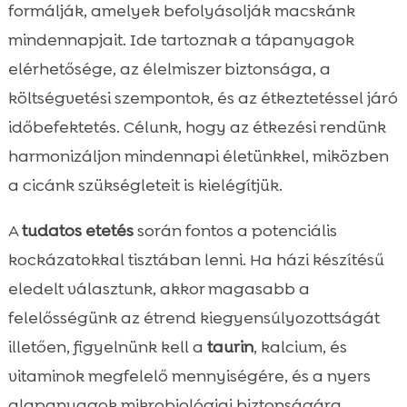
formálják, amelyek befolyásolják macskánk
mindennapjait. Ide tartoznak a tápanyagok
elérhetősége, az élelmiszer biztonsága, a
költségvetési szempontok, és az étkeztetéssel járó
időbefektetés. Célunk, hogy az étkezési rendünk
harmonizáljon mindennapi életünkkel, miközben
a cicánk szükségleteit is kielégítjük.
A
tudatos etetés
során fontos a potenciális
kockázatokkal tisztában lenni. Ha házi készítésű
eledelt választunk, akkor magasabb a
felelősségünk az étrend kiegyensúlyozottságát
illetően, figyelnünk kell a
taurin
, kalcium, és
vitaminok megfelelő mennyiségére, és a nyers
alapanyagok mikrobiológiai biztonságára.