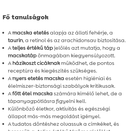
Fő tanulságok
A
macska etetés
alapja az állati fehérje, a
taurin
, a retinol és az arachidonsav biztosítása.
A
teljes értékű táp
jelölés azt mutatja, hogy a
macskatáp
önmagában kiegyensúlyozott.
A
házikoszt cicáknak
működhet, de pontos
receptúra és kiegészítés szükséges.
A
nyers etetés macska
esetén higiéniai és
élelmiszer-biztonsági szabályok kritikusak.
A
főtt étel macska
számára kímélő lehet, de a
tápanyagpótlásra figyelni kell.
Különböző életkor, aktivitás és egészségi
állapot más-más megoldást igényel.
A tudatos döntéshez olvassuk a címkéket, és