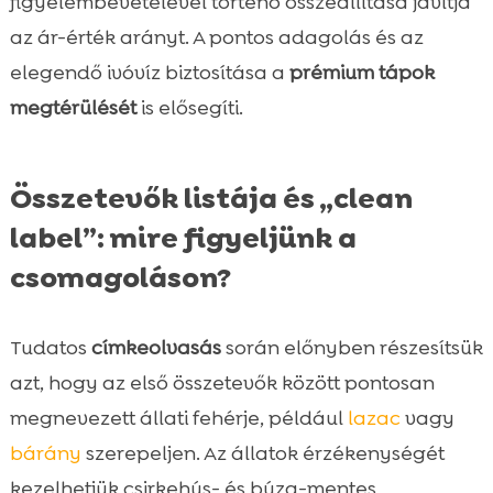
figyelembevételével történő összeállítása javítja
az ár-érték arányt. A pontos adagolás és az
elegendő ivóvíz biztosítása a
prémium tápok
megtérülését
is elősegíti.
Összetevők listája és „clean
label”: mire figyeljünk a
csomagoláson?
Tudatos
címkeolvasás
során előnyben részesítsük
azt, hogy az első összetevők között pontosan
megnevezett állati fehérje, például
lazac
vagy
bárány
szerepeljen. Az állatok érzékenységét
kezelhetjük csirkehús- és búza-mentes