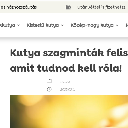
es házhozszállítás
Utánvéttel is fizethetsz

kkutya
Kistestű kutya
Közép-nagy kutya
I
Kutya szagminták feli
amit tudnod kell róla!
m
kutya
}
2025.03.11.