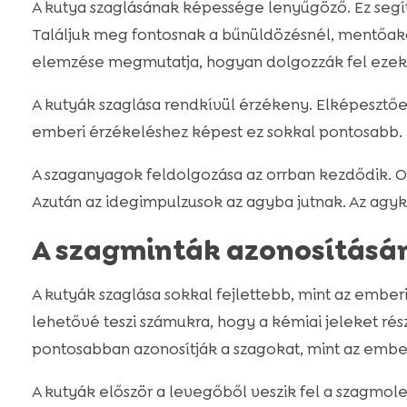
A kutya szaglásának képessége lenyűgöző. Ez segí
Találjuk meg fontosnak a bűnüldözésnél, mentőakc
elemzése megmutatja, hogyan dolgozzák fel ezeke
A kutyák szaglása rendkívül érzékeny. Elképesztőe
emberi érzékeléshez képest ez sokkal pontosabb.
A szaganyagok feldolgozása az orrban kezdődik. 
Azután az idegimpulzusok az agyba jutnak. Az agy
A szagminták azonosításá
A kutyák szaglása sokkal fejlettebb, mint az ember
lehetővé teszi számukra, hogy a kémiai jeleket rés
pontosabban azonosítják a szagokat, mint az embe
A kutyák először a levegőből veszik fel a szagmol