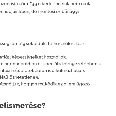
azonosítására. Így a kedvenceink nem csak
dennapjainkban, de mentési és bűnügyi
ség, amely sokoldalú felhasználást tesz
aglási képességeiket használják.
a mindennapokban és speciális környezetekben is.
tési műveletek során is alkalmazhatjuk.
élkülözhetetlenek.
izsgáljuk, hogyan működik ez a lenyűgöző
felismerése?