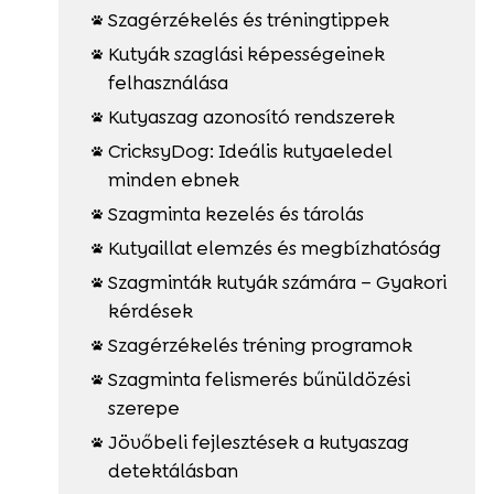
Szagérzékelés és tréningtippek

Kutyák szaglási képességeinek

felhasználása
Kutyaszag azonosító rendszerek

CricksyDog: Ideális kutyaeledel

minden ebnek
Szagminta kezelés és tárolás

Kutyaillat elemzés és megbízhatóság

Szagminták kutyák számára – Gyakori

kérdések
Szagérzékelés tréning programok

Szagminta felismerés bűnüldözési

szerepe
Jövőbeli fejlesztések a kutyaszag

detektálásban