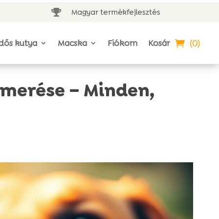
Magyar termékfejlesztés

(0)
dős kutya
Macska
Fiókom
Kosár
smerése – Minden,