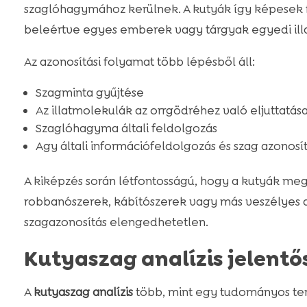
szaglóhagymához kerülnek. A kutyák így képesek f
beleértve egyes emberek vagy tárgyak egyedi illa
Az azonosítási folyamat több lépésből áll:
Szagminta gyűjtése
Az illatmolekulák az orrgödréhez való eljuttatás
Szaglóhagyma általi feldolgozás
Agy általi információfeldolgozás és szag azonosí
A kiképzés során létfontosságú, hogy a kutyák megt
robbanószerek, kábítószerek vagy más veszélyes a
szagazonosítás elengedhetetlen.
Kutyaszag analízis jelent
A
kutyaszag analízis
több, mint egy tudományos terü