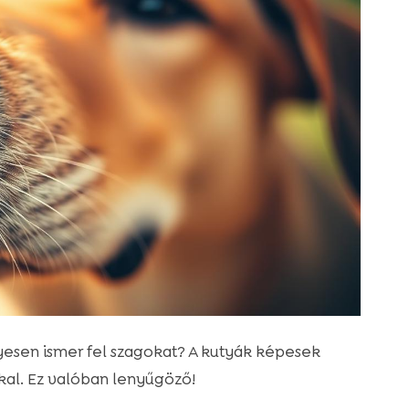
yesen ismer fel szagokat? A kutyák képesek
kal. Ez valóban lenyűgöző!