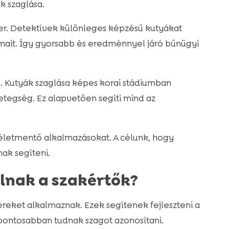
k szaglása.
er. Detektívek különleges képzésű kutyákat
mait. Így gyorsabb és eredménnyel járó bűnügyi
e. Kutyák szaglása képes korai stádiumban
etegség. Ez alapvetően segíti mind az
z életmentő alkalmazásokat. A célunk, hogy
ak segíteni.
lnak a szakértők?
reket alkalmaznak. Ezek segítenek fejleszteni a
 pontosabban tudnak szagot azonosítani.