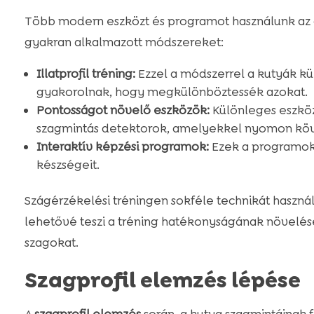
Több modern eszközt és programot használunk az a
gyakran alkalmazott módszereket:
Illatprofil tréning:
Ezzel a módszerrel a kutyák kü
gyakorolnak, hogy megkülönböztessék azokat.
Pontosságot növelő eszközök:
Különleges eszközö
szagmintás detektorok, amelyekkel nyomon köve
Interaktív képzési programok:
Ezek a programok j
készségeit.
Szágérzékelési tréningen sokféle technikát haszná
lehetővé teszi a tréning hatékonyságának növelésé
szagokat.
Szagprofil elemzés lépése