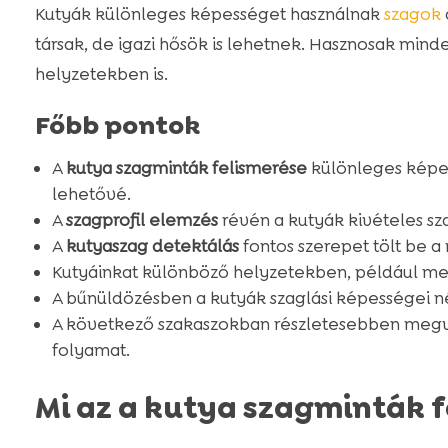
Kutyák különleges képességet használnak
szagok
társak, de igazi hősök is lehetnek. Hasznosak min
helyzetekben is.
Főbb pontok
A
kutya szagminták felismerése
különleges képes
lehetővé.
A
szagprofil elemzés
révén a kutyák kivételes sz
A
kutyaszag detektálás
fontos szerepet tölt be 
Kutyáinkat különböző helyzetekben, például men
A bűnüldözésben a kutyák szaglási képességei n
A következő szakaszokban részletesebben megv
folyamat.
Mi az a kutya szagminták 