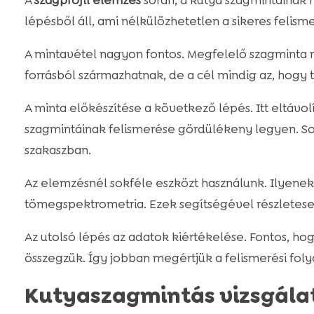
A
szagprofil elemzés
során, a kutya szagmintáinak 
lépésből áll, ami nélkülözhetetlen a sikeres felism
A mintavétel nagyon fontos. Megfelelő szagminta n
forrásból származhatnak, de a cél mindig az, hogy 
A minta előkészítése a következő lépés. Itt eltávo
szagmintáinak felismerése gördülékeny legyen. S
szakaszban.
Az elemzésnél sokféle eszközt használunk. Ilyenek
tömegspektrometria. Ezek segítségével részletesen
Az utolsó lépés az adatok kiértékelése. Fontos, hog
összegzük. Így jobban megértjük a felismerési foly
Kutyaszagmintás vizsgála