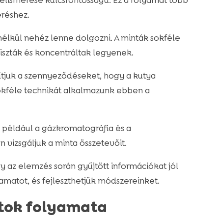
felismerése kulcsfontosságú. Ez a folyamat több
eréshez.
élkül nehéz lenne dolgozni. A minták sokféle
tiszták és koncentráltak legyenek.
lítjuk a szennyeződéseket, hogy a kutya
okféle technikát alkalmazunk ebben a
 például a gázkromatográfia és a
 vizsgáljuk a minta összetevőit.
y az elemzés során gyűjtött információkat jól
amatot, és fejleszthetjük módszereinket.
tok folyamata