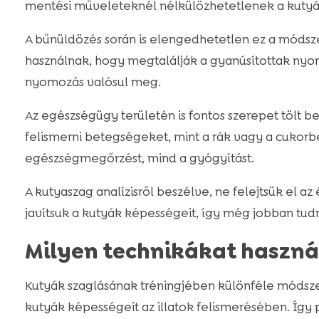
mentési műveleteknél nélkülözhetetlenek a kutyá
A bűnüldözés során is elengedhetetlen ez a módsz
használnak, hogy megtalálják a gyanúsítottak nyo
nyomozás valósul meg.
Az egészségügy területén is fontos szerepet tölt b
felismerni betegségeket, mint a rák vagy a cukorb
egészségmegőrzést, mind a gyógyítást.
A kutyaszag analízisről beszélve, ne felejtsük el a
javítsuk a kutyák képességeit, így még jobban tudn
Milyen technikákat haszná
Kutyák szaglásának tréningjében különféle módsze
kutyák képességeit az illatok felismerésében. Így