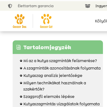
Élettartam garancia
Ingyen


Kölyö
Tartalomjegyzék
i
Mi az a kutya szagminták felismerése?

A szagminták azonosításának folyamata

Kutyaszag analízis jelentősége

Milyen technikákat használnak a

szakértők?
Szagprofil elemzés lépése

Kutyaszagmintás vizsgálatok folyamata
