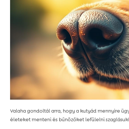
Valaha gondoltál arra, hogy a kutyád mennyire üg
életeket menteni és bűnözőket lefülelni szaglásuk