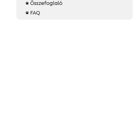
Összefoglaló

FAQ
