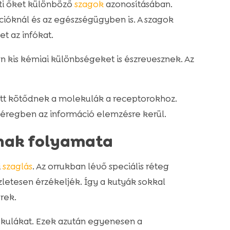
ti őket különböző
szagok
azonosításában.
ióknál és az egészségügyben is. A szagok
t az infókat.
n kis kémiai különbségeket is észrevesznek. Az
Ott kötődnek a molekulák a receptorokhoz.
kéregben az információ elemzésre kerül.
nak folyamata
i
szaglás
. Az orrukban lévő speciális réteg
zletesen érzékeljék. Így a kutyák sokkal
rek.
ekulákat. Ezek azután egyenesen a