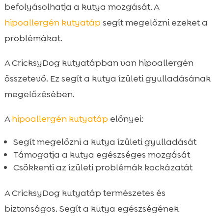
befolyásolhatja a kutya mozgását. A
hipoallergén kutyatáp
segít megelőzni ezeket a
problémákat.
A CricksyDog kutyatápban van hipoallergén
összetevő. Ez segít a kutya ízületi gyulladásának
megelőzésében.
A
hipoallergén kutyatáp
előnyei:
Segít megelőzni a kutya ízületi gyulladását
Támogatja a kutya egészséges mozgását
Csökkenti az ízületi problémák kockázatát
A CricksyDog kutyatáp természetes és
biztonságos. Segít a kutya egészségének