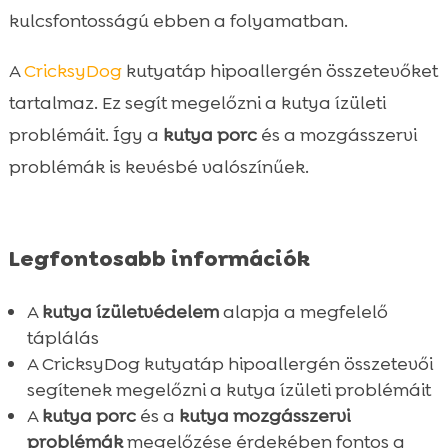
Miért válasszunk hipoallergén kutyatápot?

kulcsfontosságú ebben a folyamatban.
CricksyDog: A természetes ízületvédelem

A
CricksyDog
kutyatáp hipoallergén összetevőket
Juliet: Tökéletes választás kis testű

kutyáknak
tartalmaz. Ez segít megelőzni a kutya ízületi
Ted: Közép- és nagytestű kutyák tápláléka
problémáit. Így a
kutya porc
és a mozgásszervi

Ely nedvestáp: Változatos ízek és
problémák is kevésbé valószínűek.

tápanyagok
Friky jutalomfalatok: Egészséges

nassolnivalók
Legfontosabb információk
A kutya mozgásszervi problémák

megelőzése
A
kutya ízületvédelem
alapja a megfelelő
Ízületvédő táplálékkiegészítők szerepe
táplálás

A CricksyDog kutyatáp hipoallergén összetevői
Hogyan válasszunk megfelelő kutyatápot?

segítenek megelőzni a kutya ízületi problémáit
A CricksyDog előnyei más márkákkal

A
kutya porc
és a
kutya mozgásszervi
szemben
problémák
megelőzése érdekében fontos a