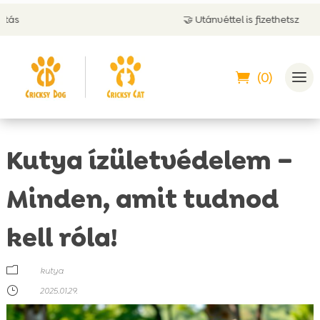
🤝 Utánvéttel is fizethetsz
(0)
Kutya ízületvédelem –
Minden, amit tudnod
kell róla!
m
kutya
}
2025.01.29.