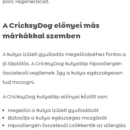
porc regenerációt.
A CricksyDog előnyei más
márkákkal szemben
A kutya ízületi gyulladás megelőzéséhez fontos a
jó táplálás. A CricksyDog kutyatáp hipoallergén
összetevői segítenek. Így a kutya egészségesen
tud mozogni.
A CricksyDog kutyatáp előnyei között van:
Megelőzi a kutya ízületi gyulladását
Biztosítja a kutya egészséges mozgását
Hipoallergén összetevői csökkentik az allergiás