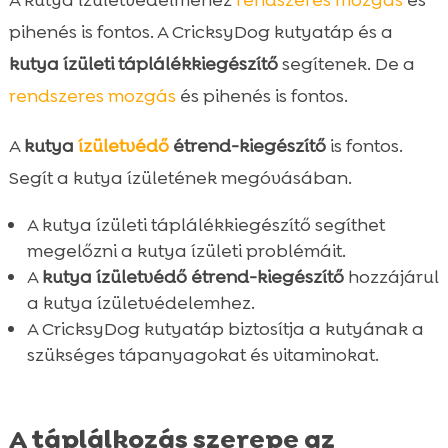
pihenés is fontos. A CricksyDog kutyatáp és a
kutya ízületi táplálékkiegészítő
segítenek. De a
rendszeres mozgás
és pihenés is fontos.
A
kutya
ízületvédő
étrend-kiegészítő
is fontos.
Segít a kutya ízületének megóvásában.
A kutya ízületi táplálékkiegészítő segíthet
megelőzni a kutya ízületi problémáit.
A
kutya ízületvédő étrend-kiegészítő
hozzájárul
a kutya ízületvédelemhez.
A CricksyDog kutyatáp biztosítja a kutyának a
szükséges tápanyagokat és vitaminokat.
A táplálkozás szerepe az