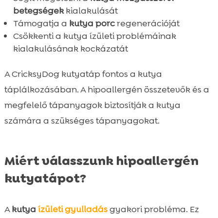
betegségek
kialakulását
Támogatja a
kutya porc
regenerációját
Csökkenti a kutya ízületi problémáinak
kialakulásának kockázatát
A CricksyDog kutyatáp fontos a kutya
táplálkozásában. A hipoallergén összetevők és a
megfelelő tápanyagok biztosítják a kutya
számára a szükséges tápanyagokat.
Miért válasszunk hipoallergén
kutyatápot?
A
kutya
ízületi gyulladás
gyakori probléma. Ez