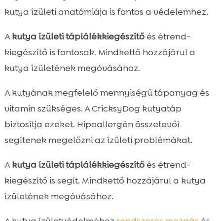
kutya ízületi anatómiája is fontos a védelemhez.
A
kutya ízületi táplálékkiegészítő
és étrend-
kiegészítő is fontosak. Mindkettő hozzájárul a
kutya ízületének megóvásához.
A kutyának megfelelő mennyiségű tápanyag és
vitamin szükséges. A CricksyDog kutyatáp
biztosítja ezeket. Hipoallergén összetevői
segítenek megelőzni az ízületi problémákat.
A
kutya ízületi táplálékkiegészítő
és étrend-
kiegészítő is segít. Mindkettő hozzájárul a kutya
ízületének megóvásához.
A kutya ízületvédelméhez
rendszeres mozgás
és