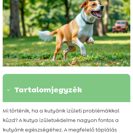
Tartalomjegyzék
3
A kutya ízületvédelem alapjai
Mi történik, ha a kutyánk ízületi problémákkal

A táplálkozás szerepe az ízületek
küzd? A kutya ízületvédelme nagyon fontos a

egészségében
kutyánk egészségéhez. A megfelelő táplálás