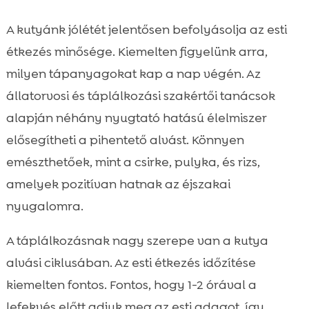
A kutyánk jólétét jelentősen befolyásolja az esti
étkezés minősége. Kiemelten figyelünk arra,
milyen tápanyagokat kap a nap végén. Az
állatorvosi és táplálkozási szakértői tanácsok
alapján néhány nyugtató hatású élelmiszer
elősegítheti a pihentető alvást. Könnyen
emészthetőek, mint a csirke, pulyka, és rizs,
amelyek pozitívan hatnak az éjszakai
nyugalomra.
A táplálkozásnak nagy szerepe van a kutya
alvási ciklusában. Az esti étkezés időzítése
kiemelten fontos. Fontos, hogy 1-2 órával a
lefekvés előtt adjuk meg az esti adagot, így