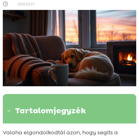
}
2025.03.27.
Tartalomjegyzék
3
Miért fontos a kutya esti megnyugtató
Valaha elgondolkodtál azon, hogy segíts a
