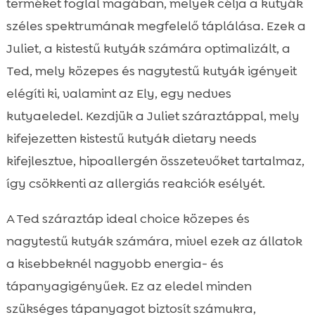
terméket foglal magában, melyek célja a kutyák
széles spektrumának megfelelő táplálása. Ezek a
Juliet, a kistestű kutyák számára optimalizált, a
Ted, mely közepes és nagytestű kutyák igényeit
elégíti ki, valamint az Ely, egy nedves
kutyaeledel. Kezdjük a Juliet száraztáppal, mely
kifejezetten kistestű kutyák dietary needs
kifejlesztve, hipoallergén összetevőket tartalmaz,
így csökkenti az allergiás reakciók esélyét.
A Ted száraztáp ideal choice közepes és
nagytestű kutyák számára, mivel ezek az állatok
a kisebbeknél nagyobb energia- és
tápanyagigényűek. Ez az eledel minden
szükséges tápanyagot biztosít számukra,