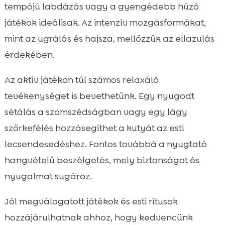
tempójú labdázás vagy a gyengédebb húzó
játékok ideálisak. Az intenzív mozgásformákat,
mint az ugrálás és hajsza, mellőzzük az ellazulás
érdekében.
Az aktív játékon túl számos relaxáló
tevékenységet is bevethetünk. Egy nyugodt
sétálás a szomszédságban vagy egy lágy
szőrkefélés hozzásegíthet a kutyát az esti
lecsendesedéshez. Fontos továbbá a nyugtató
hangvételű beszélgetés, mely biztonságot és
nyugalmat sugároz.
Jól megválogatott játékok és esti rítusok
hozzájárulhatnak ahhoz, hogy kedvencünk