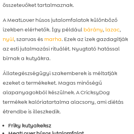
összetevőket tartalmaznak.
A MeatLover húsos jutalomfalatok különböző
ízekben elérhetők. Így például
bárány
,
lazac
,
nyúl
, szarvas és
marha
. Ezek az ízek gazdagítják
az esti jutalmazási rituálét. Nyugtató hatással
bírnak a kutyákra.
Állategészségügyi szakemberek is méltatják
ezeket a termékeket. Magas minőségű
alapanyagokból készülnek. A CricksyDog
termékek kalóriatartalma alacsony, ami diétás
étrendbe is illeszkedik.
Friky kutyakeksz
MeatLover húsos jutalomfalat