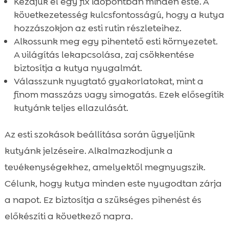
Kezdjük el egy fix időpontban minden este. A
következetesség kulcsfontosságú, hogy a kutya
hozzászokjon az esti rutin részleteihez.
Alkossunk meg egy pihentető esti környezetet.
A világítás lekapcsolása, zaj csökkentése
biztosítja a kutya nyugalmát.
Válasszunk nyugtató gyakorlatokat, mint a
finom masszázs vagy simogatás. Ezek elősegítik
kutyánk teljes ellazulását.
Az esti szokások beállítása során ügyeljünk
kutyánk jelzéseire. Alkalmazkodjunk a
tevékenységekhez, amelyektől megnyugszik.
Célunk, hogy kutya minden este nyugodtan zárja
a napot. Ez biztosítja a szükséges pihenést és
előkészíti a következő napra.