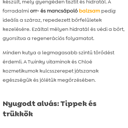
készült, mely gyengéden tisztít és hidratál. A
forradalmi
orr- és mancsápoló
balzsam
pedig
ideális a száraz, repedezett bőrfelületek
kezelésére. Ezáltal mélyen hidratál és védi a bőrt,
gyorsítva a regenerációs folyamatot.
Minden kutya a legmagasabb szintű törődést
érdemli. A Twinky vitaminok és Chloé
kozmetikumok kulcsszerepet játszanak
egészségük és jólétük megőrzésében.
Nyugodt alvás: Tippek és
trükkök