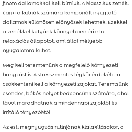
finom dallamokkal kell bírniuk. A klasszikus zenék,
vagy a kutyák számára komponált nyugtató
dallamok különösen előnyösek lehetnek. Ezekkel
a zenékkel kutyánk könnyebben éri el a
relaxációs állapotot, ami által mélyebb
nyugalomra lelhet.
Meg kell teremtenünk a megfelelő környezeti
hangzást is. A stresszmentes légkör érdekében
csökkenteni kell a környezeti zajokat. Teremtsünk
csendes, békés helyet kedvencünk számára, ahol
távol maradhatnak a mindennapi zajoktól és
irritáló tényezőktől.
Az esti megnyugvás rutinjának kialakításakor, a