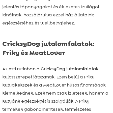
jelentős tápanyagokat és élvezetes ízvilágot
kínálnak, hozzájárulva ezzel háziállataink
egészségéhez és wellbeingjehez.
CricksyDog jutalomfalatok:
Friky és MeatLover
Az esti rutinban a
CricksyDog jutalomfalatok
kulcsszerepet játszanak. Ezen belül a Friky
kutyakekszek és a MeatLover húsos finomságok
kiemelkednek. Ezek nem csak ízletesek, hanem a
kutyánk egészségét is szolgálják. A Friky
termékek gabonamentesek, természetes