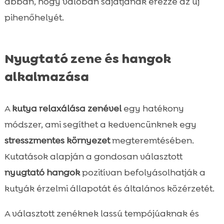
abban, hogy valóban sajátjának érezze az új
pihenőhelyét.
Nyugtató zene és hangok
alkalmazása
A
kutya relaxálása zenével
egy hatékony
módszer, ami segíthet a kedvencünknek egy
stresszmentes környezet
megteremtésében.
Kutatások alapján a gondosan választott
nyugtató hangok
pozitívan befolyásolhatják a
kutyák érzelmi állapotát és általános közérzetét.
A választott zenéknek lassú tempójúaknak és