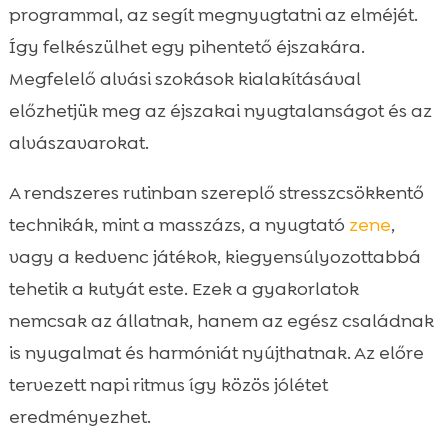
programmal, az segít megnyugtatni az elméjét.
Így felkészülhet egy pihentető éjszakára.
Megfelelő alvási szokások kialakításával
előzhetjük meg az éjszakai nyugtalanságot és az
alvászavarokat.
A rendszeres rutinban szereplő stresszcsökkentő
technikák, mint a masszázs, a nyugtató
zene
,
vagy a kedvenc játékok, kiegyensúlyozottabbá
tehetik a kutyát este. Ezek a gyakorlatok
nemcsak az állatnak, hanem az egész családnak
is nyugalmat és harmóniát nyújthatnak. Az előre
tervezett napi ritmus így közös jólétet
eredményezhet.