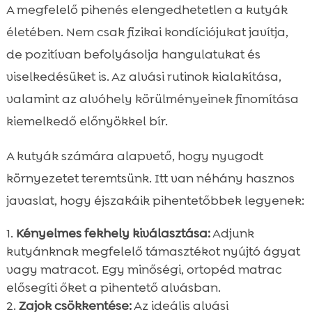
A megfelelő pihenés elengedhetetlen a kutyák
életében. Nem csak fizikai kondíciójukat javítja,
de pozitívan befolyásolja hangulatukat és
viselkedésüket is. Az alvási rutinok kialakítása,
valamint az alvóhely körülményeinek finomítása
kiemelkedő előnyökkel bír.
A kutyák számára alapvető, hogy nyugodt
környezetet teremtsünk. Itt van néhány hasznos
javaslat, hogy éjszakáik pihentetőbbek legyenek:
Kényelmes fekhely kiválasztása:
Adjunk
kutyánknak megfelelő támasztékot nyújtó ágyat
vagy matracot. Egy minőségi, ortopéd matrac
elősegíti őket a pihentető alvásban.
Zajok csökkentése:
Az ideális alvási