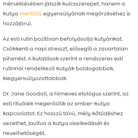
mérséklésében játszik kulcsszerepet, hanem a
kutya
mentális
egyensúlyának megőrzéséhez is
hozzájárul.
Az esti rutin pozitívan befolyásolja kutyánkat.
Csökkenti a napi stresszt, elősegíti a zavartalan
pihenést. A kutatások szerint a rendszeres esti
rutinnal rendelkező kutyák boldogabbak,
kiegyensúlyozottabbak.
Dr. Jane Goodall, a hírneves etológus szerint, az
esti rituálék megerősítik az ember-kutya
kapcsolatot. Ez hosszú távú, mély kötődéshez
vezethet, javítva a kutya viselkedését és
nevelhetőségét.