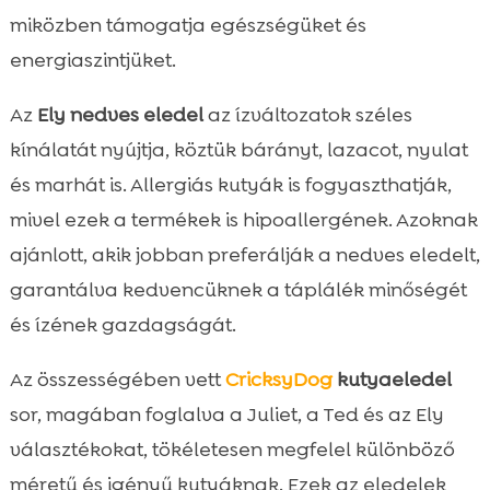
miközben támogatja egészségüket és
energiaszintjüket.
Az
Ely nedves eledel
az ízváltozatok széles
kínálatát nyújtja, köztük bárányt, lazacot, nyulat
és marhát is. Allergiás kutyák is fogyaszthatják,
mivel ezek a termékek is hipoallergének. Azoknak
ajánlott, akik jobban preferálják a nedves eledelt,
garantálva kedvencüknek a táplálék minőségét
és ízének gazdagságát.
Az összességében vett
CricksyDog
kutyaeledel
sor, magában foglalva a Juliet, a Ted és az Ely
választékokat, tökéletesen megfelel különböző
méretű és igényű kutyáknak. Ezek az eledelek