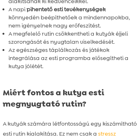
alakítsanak ki kedvenceikkel.
Nyugodt alvás: Tippek és trükkök

A napi
pihentető esti tevékenységek
Riasztási helyzetek kezelése éjszaka

könnyedén beépíthetőek a mindennapokba,
Érzelmi kapcsolatok erősítése

nem igényelnek nagy erőfeszítést.
Ismert problémák és megoldásuk
A megfelelő rutin csökkentheti a kutyák éjjeli

szorongását és nyugtalan viselkedését.
Összefoglaló

Az egészséges táplálkozás és játékok
FAQ

integrálása az esti programba elősegítheti a
kutya jólétét.
Miért fontos a kutya esti
megnyugtató rutin?
A kutyák számára létfontosságú egy kiszámítható
esti rutin kialakítása. Ez nem csak a
stressz