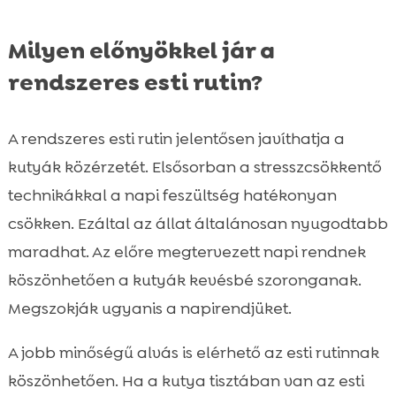
Milyen előnyökkel jár a
rendszeres esti rutin?
A rendszeres esti rutin jelentősen javíthatja a
kutyák közérzetét. Elsősorban a stresszcsökkentő
technikákkal a napi feszültség hatékonyan
csökken. Ezáltal az állat általánosan nyugodtabb
maradhat. Az előre megtervezett napi rendnek
köszönhetően a kutyák kevésbé szoronganak.
Megszokják ugyanis a napirendjüket.
A jobb minőségű alvás is elérhető az esti rutinnak
köszönhetően. Ha a kutya tisztában van az esti