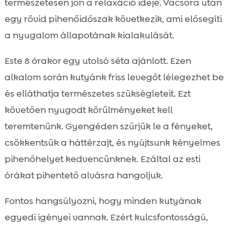
természetesen jön a relaxáció ideje. Vacsora után
egy rövid pihenőidőszak következik, ami elősegíti
a nyugalom állapotának kialakulását.
Este 8 órakor egy utolsó séta ajánlott. Ezen
alkalom során kutyánk friss levegőt lélegezhet be
és elláthatja természetes szükségleteit. Ezt
követően nyugodt körülményeket kell
teremtenünk. Gyengéden szűrjük le a fényeket,
csökkentsük a háttérzajt, és nyújtsunk kényelmes
pihenőhelyet kedvencünknek. Ezáltal az esti
órákat pihentető alvásra hangoljuk.
Fontos hangsúlyozni, hogy minden kutyának
egyedi igényei vannak. Ezért kulcsfontosságú,