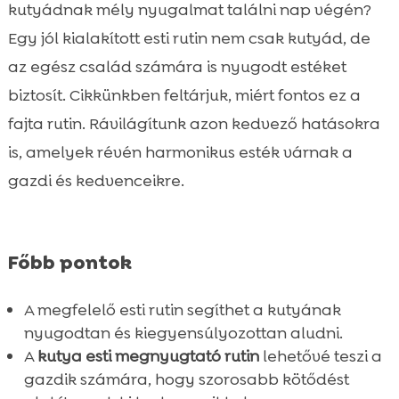
rutin?
kutyádnak mély nyugalmat találni nap végén?
Hogyan kezdjük el a rutint?

Egy jól kialakított esti rutin nem csak kutyád, de
Milyen előnyökkel jár a rendszeres esti

az egész család számára is nyugodt estéket
rutin?
biztosít. Cikkünkben feltárjuk, miért fontos ez a
Ideális időzítés az esti rutinra

fajta rutin. Rávilágítunk azon kedvező hatásokra
Kedvenc nyugodt helyének kiválasztása

is, amelyek révén harmonikus esték várnak a
Nyugtató zene és hangok alkalmazása

gazdi és kedvenceikre.
Masszázs és simogatás szerepe

Kedvenc játékok és tevékenységek

Böngészés és illatok

Főbb pontok
Táplálkozás szerepe az esti rutinban

CricksyDog élelmiszerek: Juliet, Ted és Ely

A megfelelő esti rutin segíthet a kutyának
CricksyDog jutalomfalatok: Friky és
nyugodtan és kiegyensúlyozottan aludni.

MeatLover
A
kutya esti megnyugtató rutin
lehetővé teszi a
gazdik számára, hogy szorosabb kötődést
Twinky vitaminok és Chloé kozmetikumok
