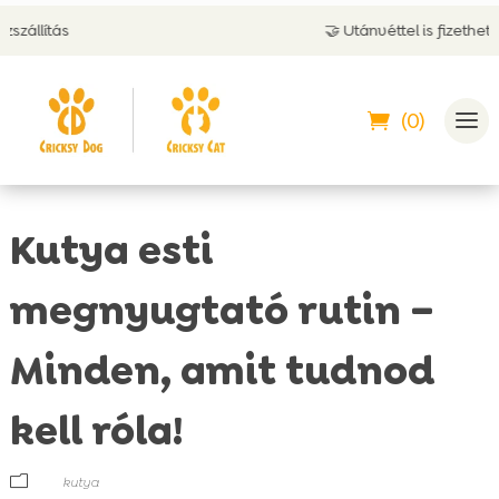
🤝 Utánvéttel is fizethetsz
(0)
Kutya esti
megnyugtató rutin –
Minden, amit tudnod
kell róla!
m
kutya