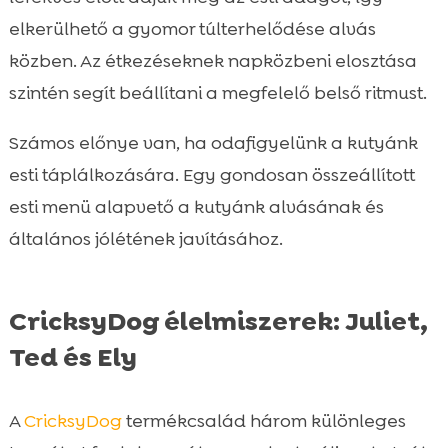
elkerülhető a gyomor túlterhelődése alvás
közben. Az étkezéseknek napközbeni elosztása
szintén segít beállítani a megfelelő belső ritmust.
Számos előnye van, ha odafigyelünk a kutyánk
esti táplálkozására. Egy gondosan összeállított
esti menü alapvető a kutyánk alvásának és
általános jólétének javításához.
CricksyDog élelmiszerek: Juliet,
Ted és Ely
A
CricksyDog
termékcsalád három különleges