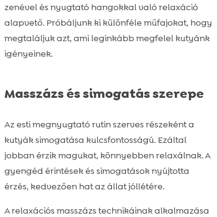
zenével és nyugtató hangokkal való relaxáció
alapvető. Próbáljunk ki különféle műfajokat, hogy
megtaláljuk azt, ami leginkább megfelel kutyánk
igényeinek.
Masszázs és simogatás szerepe
Az esti megnyugtató rutin szerves részeként a
kutyák simogatása kulcsfontosságú. Ezáltal
jobban érzik magukat, könnyebben relaxálnak. A
gyengéd érintések és simogatások nyújtotta
érzés, kedvezően hat az állat jóllétére.
A relaxációs masszázs technikáinak alkalmazása