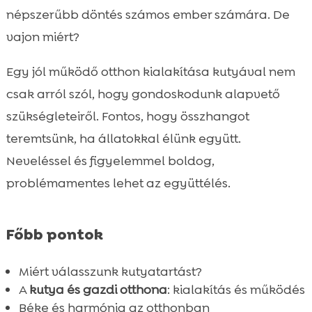
Kutyás életmód előnyei
népszerűbb döntés számos ember számára. De

Kutya barát lakás berendezése
vajon miért?

Kutyás háztartási praktikák

Egy jól működő otthon kialakítása kutyával nem
Tippek a kutya és közös háztartás

csak arról szól, hogy gondoskodunk alapvető
harmonikus együttéléséhez
szükségleteiről. Fontos, hogy összhangot
Kutyatartás tanácsok kezdőknek

Kutya egészség és ápolás
teremtsünk, ha állatokkal élünk együtt.

Kedvenc kutyaeledeleink: CricksyDog
Neveléssel és figyelemmel boldog,

Tréning és mentális stimuláció
problémamentes lehet az együttélés.

Kutyás közösségek és programok

Utazás kutyával

Főbb pontok
Összefoglaló

FAQ
Miért válasszunk kutyatartást?

A
kutya és gazdi otthona
: kialakítás és működés
Béke és harmónia az otthonban