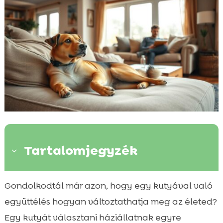
Tartalomjegyzék
3
Miért jó együtt lakni a kutyával?
Gondolkodtál már azon, hogy egy kutyával való

Kutyabarát otthon megteremtése
együttélés hogyan változtathatja meg az életed?

Alapvető kutyatartási tippek
Egy kutyát választani háziállatnak egyre
