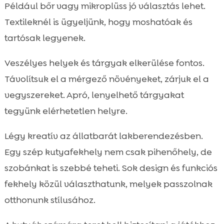
Például bőr vagy mikroplüss jó választás lehet.
Textileknél is ügyeljünk, hogy moshatóak és
tartósak legyenek.
Veszélyes helyek és tárgyak elkerülése fontos.
Távolítsuk el a mérgező növényeket, zárjuk el a
vegyszereket. Apró, lenyelhető tárgyakat
tegyünk elérhetetlen helyre.
Légy kreatív az állatbarát lakberendezésben.
Egy szép kutyafekhely nem csak pihenőhely, de
szobánkat is szebbé teheti. Sok design és funkciós
fekhely közül választhatunk, melyek passzolnak
otthonunk stílusához.