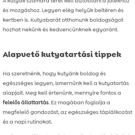
A kutyák számára teret kell biztosítani a játékhoz
és mozgáshoz. Legyen elég helyük beltéren és
kertben is. Kutyabarát otthonunk boldogságot
hozhat nekünk és kedvencünknek egyaránt.
Alapvető kutyatartási tippek
Ha szeretnénk, hogy kutyánk boldog és
egészséges legyen, ismernünk kell a kutyatartás
alapjait. Meg kell értenünk, mennyire fontos a
felelős állattartás
. Ez magában foglalja a
megfelelő gondozást, az egészséges táplálkozást
és a napi rutinokat.