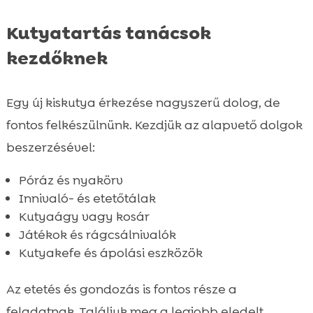
Kutyatartás tanácsok
kezdőknek
Egy új kiskutya érkezése nagyszerű dolog, de
fontos felkészülnünk. Kezdjük az alapvető dolgok
beszerzésével:
Póráz és nyakörv
Innivaló- és etetőtálak
Kutyaágy vagy kosár
Játékok és rágcsálnivalók
Kutyakefe és ápolási eszközök
Az etetés és gondozás is fontos része a
feladatnak. Találjuk meg a legjobb eledelt,