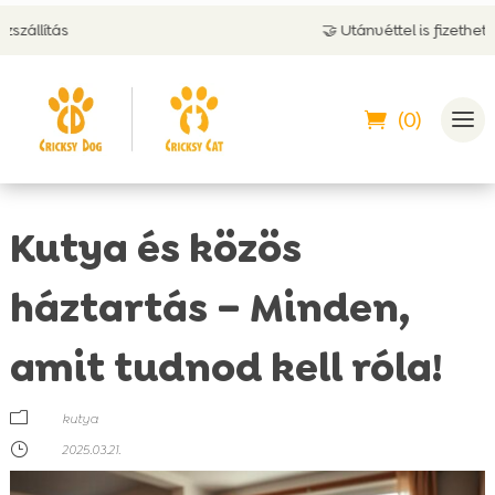
🤝 Utánvéttel is fizethetsz
(0)
Kutya és közös
háztartás – Minden,
amit tudnod kell róla!
m
kutya
}
2025.03.21.