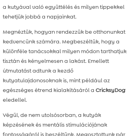
a kutyával való együttélés és milyen tippekkel
tehetjük jobbá a napjainkat.
Megnéztük, hogyan rendezzük be otthonunkat
kedvencünk számára. Megbeszéltük, hogy a
különféle tanácsokkal milyen módon tarthatjuk
tisztán és kényelmesen a lakást. Emellett
útmutatást adtunk a kezdő
kutyatulajdonosoknak is, mint például az
egészséges étrend kialakításáról a
CricksyDog
eledellel.
Végül, de nem utolsósorban, a kutyák
képzésének és mentális stimulációjának
fontosságáról is beszéltünk. Megosztottunk pár