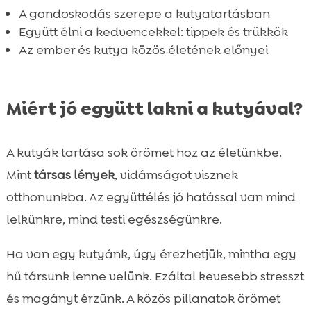
A gondoskodás szerepe a kutyatartásban
Együtt élni a kedvencekkel: tippek és trükkök
Az ember és kutya közös életének előnyei
Miért jó együtt lakni a kutyával?
A kutyák tartása sok örömet hoz az életünkbe.
Mint
társas lények
, vidámságot visznek
otthonunkba. Az együttélés jó hatással van mind
lelkünkre, mind testi egészségünkre.
Ha van egy kutyánk, úgy érezhetjük, mintha egy
hű társunk lenne velünk. Ezáltal kevesebb stresszt
és magányt érzünk. A közös pillanatok örömet