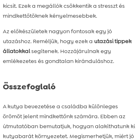
kicsit. Ezek a megállók csökkentik a stresszt és
mindkettőtöknek kényelmesebbek.
Az előkészületek nagyon fontosak egy jó
utazáshoz. Reméljük, hogy ezek a
utazási tippek
állatokkal
segítenek. Hozzájárulnak egy
emlékezetes és gondtalan kiránduláshoz.
Összefoglaló
A kutya bevezetése a családba különleges
örömöt jelent mindkettőnk számára. Ebben az
útmutatóban bemutatjuk, hogyan alakíthatunk ki
kutyabarát környezetet. Megismerhetjük, miért jó