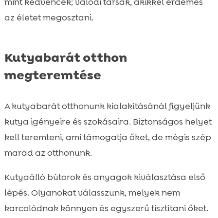
mint kedvencek; valódi társak, akikkel érdemes
az életet megosztani.
Kutyabarát otthon
megteremtése
A kutyabarát otthonunk kialakításánál figyeljünk
kutya igényeire és szokásaira. Biztonságos helyet
kell teremteni, ami támogatja őket, de mégis szép
marad az otthonunk.
Kutyaálló bútorok és anyagok kiválasztása első
lépés. Olyanokat válasszunk, melyek nem
karcolódnak könnyen és egyszerű tisztítani őket.