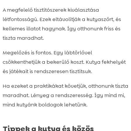
A megfelelő tisztítószerek kiválasztása
létfontosságú. Ezek eltávolítják a kutyaszőrt, és
kellemes illatot hagynak. Így otthonunk friss és
tiszta maradhat.
Megelőzés is fontos. Egy lábtörlővel
csökkenthetjük a bekerülő koszt. Kutya fekhelyét
és játékait is rendszeresen tisztítsuk.
Ha ezeket a praktikákat követjük, otthonunk tiszta
maradhat. Lényeg a rendszeresség. Így mind mi,
mind kutyánk boldogok lehetünk.
Tippek a kutya és közös