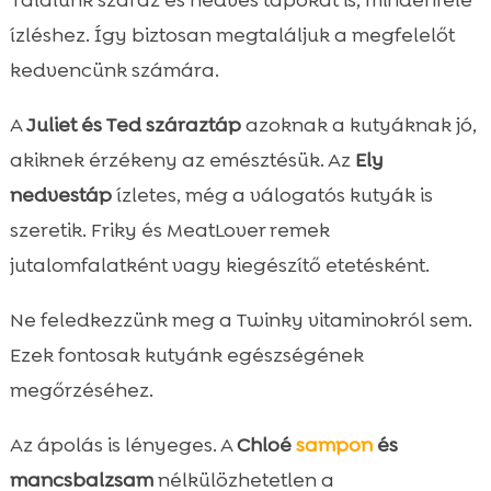
ízléshez. Így biztosan megtaláljuk a megfelelőt
kedvencünk számára.
A
Juliet és Ted száraztáp
azoknak a kutyáknak jó,
akiknek érzékeny az emésztésük. Az
Ely
nedvestáp
ízletes, még a válogatós kutyák is
szeretik. Friky és MeatLover remek
jutalomfalatként vagy kiegészítő etetésként.
Ne feledkezzünk meg a Twinky vitaminokról sem.
Ezek fontosak kutyánk egészségének
megőrzéséhez.
Az ápolás is lényeges. A
Chloé
sampon
és
mancsbalzsam
nélkülözhetetlen a