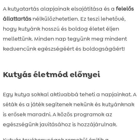
A kutyatartás alapjainak elsajátítása és a
felelős
állattartás
nélkülözhetetlen. Ez teszi lehetővé,
hogy kutyánk hosszú és boldog életet éljen
mellettünk. Minden nap tegyünk meg mindent
kedvencünk egészségéért és boldogságáért!
Kutyás életmód előnyei
Egy kutya sokkal aktívabbá teheti a napjainkat. A
séták és a játék segítenek nekünk és kutyánknak
is erősek maradni. A közös programok az
egészségünk javításához is hozzájárulnak.
Kutyás tevékenységek remekül építik a