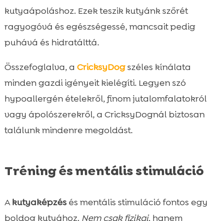
kutyaápoláshoz. Ezek teszik kutyánk szőrét
ragyogóvá és egészségessé, mancsait pedig
puhává és hidratálttá.
Összefoglalva, a
CricksyDog
széles kínálata
minden gazdi igényeit kielégíti. Legyen szó
hypoallergén ételekről, finom jutalomfalatokról
vagy ápolószerekről, a CricksyDognál biztosan
találunk mindenre megoldást.
Tréning és mentális stimuláció
A
kutyaképzés
és mentális stimuláció fontos egy
boldog kutyához.
Nem csak fizikai
, hanem