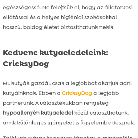
egészségessé. Ne felejtsük el, hogy az állatorvosi
ellátással és a helyes higiéniai szokásokkal
hosszú, boldog életet biztosíthatunk nekik.
Kedvenc kutyaeledeleink:
CricksyDog
Mi, kutyák gazdái, csak a legjobbat akarjuk adni
kutyáinknak. Ebben a
CricksyDog
a legjobb
partnerünk. A választékukban rengeteg
hypoallergén kutyaeledel
közül választhatunk,
amik különleges igényeket is figyelembe vesznek.
Találunk száraz és nedves tápokat is, mindenféle