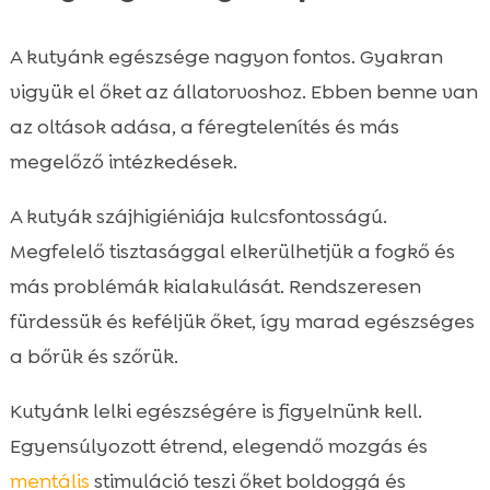
A kutyánk egészsége nagyon fontos. Gyakran
vigyük el őket az állatorvoshoz. Ebben benne van
az oltások adása, a féregtelenítés és más
megelőző intézkedések.
A kutyák szájhigiéniája kulcsfontosságú.
Megfelelő tisztasággal elkerülhetjük a fogkő és
más problémák kialakulását. Rendszeresen
fürdessük és keféljük őket, így marad egészséges
a bőrük és szőrük.
Kutyánk lelki egészségére is figyelnünk kell.
Egyensúlyozott étrend, elegendő mozgás és
mentális
stimuláció teszi őket boldoggá és