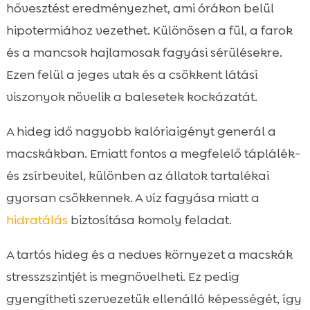
hővesztést eredményezhet, ami órákon belül
hipotermiához vezethet. Különösen a fül, a farok
és a mancsok hajlamosak fagyási sérülésekre.
Ezen felül a jeges utak és a csökkent látási
viszonyok növelik a balesetek kockázatát.
A hideg idő nagyobb kalóriaigényt generál a
macskákban. Emiatt fontos a megfelelő táplálék-
és zsírbevitel, különben az állatok tartalékai
gyorsan csökkennek. A víz fagyása miatt a
hidratálás
biztosítása komoly feladat.
A tartós hideg és a nedves környezet a macskák
stresszszintjét is megnövelheti. Ez pedig
gyengítheti szervezetük ellenálló képességét, így