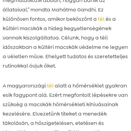
megmutatkozik abban, hogyan bánik az
Biztonságos kültéri menedék kialakítása

állataival,” mondta Mahátma Gandhi. Ez
Hőszigetelés és almozás okosan

különösen fontos, amikor beköszönt a
tél
és a
kinti macska védelem tél

kültéri macskák a hideg kegyetlenségének
Téli etetés és hidratálás alapelvei

vannak kiszolgáltatva. Célunk, hogy a téli
CricksyCat eledel és alom: megbízható társ

időszakban a kültéri macskák védelme ne legyen
a hideg hónapokban
a véletlen műve. Ehelyett tudatos és szeretetteljes
Téli egészségügyi kockázatok és

rutinokkal óvjuk őket.
megelőzés
Mancsápolás és csúszásmentesítés

A magyarországi
tél
alatt a hőmérséklet gyakran
Láthatóság és közlekedésbiztonság

sötétben
esik fagypont alá. Ezért megfontolt lépésekre van
Téli viselkedés és gazdi-jelzések
szükség a macskák hőmérsékleti kihívásainak

értelmezése
kezelésére. Elvezetünk titeket a menedék
Etető- és itatópontok téli karbantartása

tákolásán, a hőszigetelésen, etetésen és
Kültéri higiénia és alomkezelés fagypont
