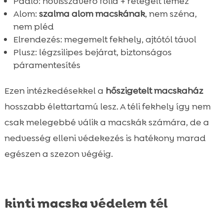
Padló: hővisszaverő fólia + rétegelt lemez
Alom:
szalma alom macskának
, nem széna,
nem pléd
Elrendezés: megemelt fekhely, ajtótól távol
Plusz: légzsilipes bejárat, biztonságos
páramentesítés
Ezen intézkedésekkel a
hőszigetelt macskaház
hosszabb élettartamú lesz. A téli fekhely így nem
csak melegebbé válik a macskák számára, de a
nedvesség elleni védekezés is hatékony marad
egészen a szezon végéig.
kinti macska védelem tél