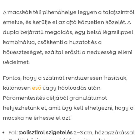
A macskák téli pihenőhelye legyen a talajszintről
emelve, és kerülje el az ajtó közvetlen közelét. A
dupla bejáratú megoldás, egy belső légzsilippel
kombinálva, csökkenti a huzatot és a
hőveszteséget, ezáltal erősíti a nedvesség elleni
védelmet.
Fontos, hogy a szalmát rendszeresen frissítsük,
különösen
eső
vagy hóolvadás után.
Páramentesítés céljából granulátumot
helyezhetünk el, amit úgy kell elhelyezni, hogy a
macska ne érhesse el azt.
Fal:
polisztirol szigetelés
2–3 cm, hézagzárással