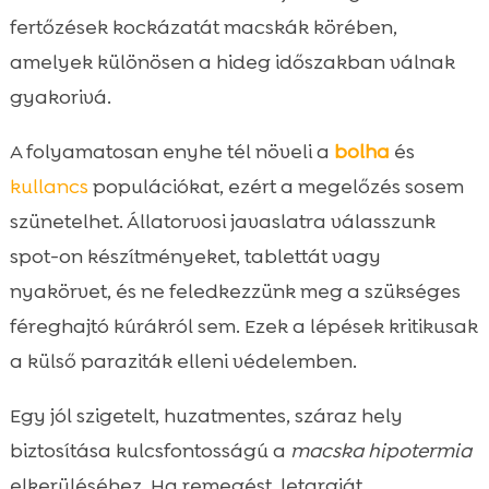
fertőzések kockázatát macskák körében,
amelyek különösen a hideg időszakban válnak
gyakorivá.
A folyamatosan enyhe tél növeli a
bolha
és
kullancs
populációkat, ezért a megelőzés sosem
szünetelhet. Állatorvosi javaslatra válasszunk
spot-on készítményeket, tablettát vagy
nyakörvet, és ne feledkezzünk meg a szükséges
féreghajtó kúrákról sem. Ezek a lépések kritikusak
a külső paraziták elleni védelemben.
Egy jól szigetelt, huzatmentes, száraz hely
biztosítása kulcsfontosságú a
macska hipotermia
elkerüléséhez. Ha remegést, letargiát,