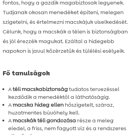
fontos, hogy a gazdik magabiztosak legyenek.
Tudjanak okosan menedéket építeni, melegen
szigetelni, és értelmezni macskájuk viselkedését.
Célunk, hogy a macskák a télen is biztonságban
és jól érezzék magukat. Ezáltal a hidegebb
napokon is javul közérzetük és túlélési esélyeik.
Fő tanulságok
A
téli macskabiztonság
tudatos tervezéssel
kezdődik a menedéktől a láthatóságig.
A
macska hideg ellen
hőszigetelt, száraz,
huzatmentes búvóhely kell.
A
macskák téli gondozása
része a meleg
eledel, a friss, nem fagyott víz és a rendszeres