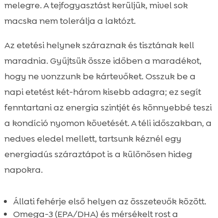
melegre. A tejfogyasztást kerüljük, mivel sok
macska nem tolerálja a laktózt.
Az etetési helynek száraznak és tisztának kell
maradnia. Gyűjtsük össze időben a maradékot,
hogy ne vonzzunk be kártevőket. Osszuk be a
napi etetést két-három kisebb adagra; ez segít
fenntartani az energia szintjét és könnyebbé teszi
a kondíció nyomon követését. A téli időszakban, a
nedves eledel mellett, tartsunk kéznél egy
energiadús száraztápot is a különösen hideg
napokra.
Állati fehérje első helyen az összetevők között.
Omega-3 (EPA/DHA) és mérsékelt rost a