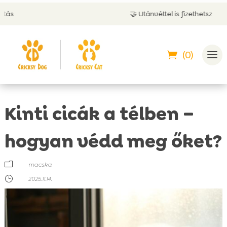
🤝 Utánvéttel is fizethetsz
(0)
Kinti cicák a télben –
hogyan védd meg őket?
m
macska
}
2025.11.14.