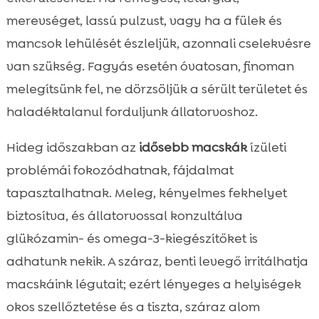
merevséget, lassú pulzust, vagy ha a fülek és
mancsok lehülését észleljük, azonnali cselekvésre
van szükség. Fagyás esetén óvatosan, finoman
melegítsünk fel, ne dörzsöljük a sérült területet és
haladéktalanul forduljunk állatorvoshoz.
Hideg időszakban az
idősebb macskák
ízületi
problémái fokozódhatnak, fájdalmat
tapasztalhatnak. Meleg, kényelmes fekhelyet
biztosítva, és állatorvossal konzultálva
glükózamin- és omega-3-kiegészítőket is
adhatunk nekik. A száraz, benti levegő irritálhatja
macskáink légutait; ezért lényeges a helyiségek
okos szellőztetése és a tiszta, száraz alom