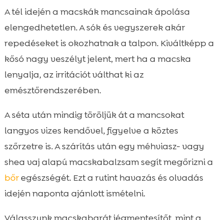
A tél idején a macskák mancsainak ápolása
elengedhetetlen. A sók és vegyszerek akár
repedéseket is okozhatnak a talpon. Kiváltképp a
kősó nagy veszélyt jelent, mert ha a macska
lenyalja, az irritációt válthat ki az
emésztőrendszerében.
A séta után mindig töröljük át a mancsokat
langyos vizes kendővel, figyelve a köztes
szőrzetre is. A szárítás után egy méhviasz- vagy
shea vaj alapú macskabalzsam segít megőrizni a
bőr
egészségét. Ezt a rutint havazás és olvadás
idején naponta ajánlott ismételni.
Válasszunk macskabarát jégmentesítőt, mint a