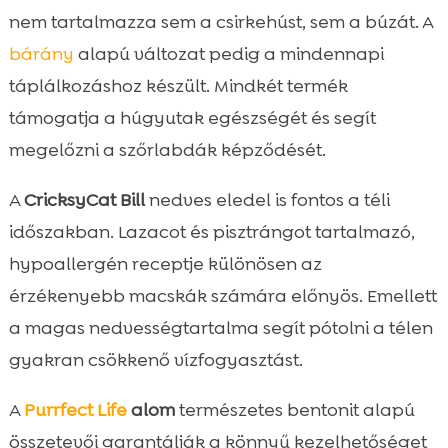
nem tartalmazza sem a csirkehúst, sem a búzát. A
bárány
alapú változat pedig a mindennapi
táplálkozáshoz készült. Mindkét termék
támogatja a húgyutak egészségét és segít
megelőzni a szőrlabdák képződését.
A
CricksyCat Bill
nedves eledel is fontos a téli
időszakban. Lazacot és pisztrángot tartalmazó,
hypoallergén receptje különösen az
érzékenyebb macskák számára előnyös. Emellett
a magas nedvességtartalma segít pótolni a télen
gyakran csökkenő vízfogyasztást.
A
Purrfect Life
alom
természetes bentonit alapú
összetevői garantálják a könnyű kezelhetőséget