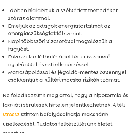
Időben kialakítjuk a szélvédett menedéket,
száraz alommal.
Emeljük az adagok energiatartalmát az
energiaszükséglet tél
szerint.
Napi többszöri vízcserével megelőzzük a
fagyást.
Fokozzuk a láthatóságot fényvisszaverő
nyakörvvel és esti ellenőrzéssel.
Mancsápolással és jégoldó-mentes ösvénnyel
csökkentjük a
kültéri macska rizikók
számát.
Ne feledkezzünk meg arról, hogy a hipotermia és
fagyási sérülések hirtelen jelentkezhetnek. A téli
stressz
szintén befolyásolhatja macskánk
viselkedését. Tudatos felkészülésünk életet