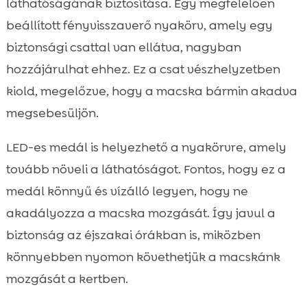
láthatóságának biztosítása. Egy megfelelően
beállított fényvisszaverő nyakörv, amely egy
biztonsági csattal van ellátva, nagyban
hozzájárulhat ehhez. Ez a csat vészhelyzetben
kiold, megelőzve, hogy a macska bármin akadva
megsebesüljön.
LED-es medál is helyezhető a nyakörvre, amely
tovább növeli a láthatóságot. Fontos, hogy ez a
medál könnyű és vízálló legyen, hogy ne
akadályozza a macska mozgását. Így javul a
biztonság az éjszakai órákban is, miközben
könnyebben nyomon követhetjük a macskánk
mozgását a kertben.