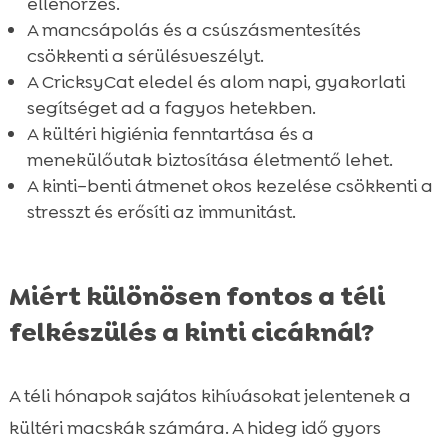
ellenőrzés.
A mancsápolás és a csúszásmentesítés
csökkenti a sérülésveszélyt.
A CricksyCat eledel és alom napi, gyakorlati
segítséget ad a fagyos hetekben.
A kültéri higiénia fenntartása és a
menekülőutak biztosítása életmentő lehet.
A kinti–benti átmenet okos kezelése csökkenti a
stresszt és erősíti az immunitást.
Miért különösen fontos a téli
felkészülés a kinti cicáknál?
A téli hónapok sajátos kihívásokat jelentenek a
kültéri macskák számára. A hideg idő gyors