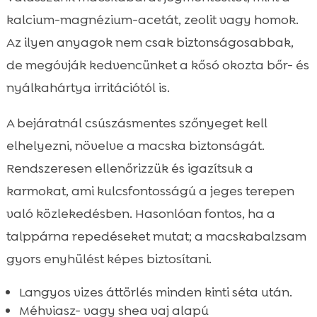
kalcium-magnézium-acetát, zeolit vagy homok.
Az ilyen anyagok nem csak biztonságosabbak,
de megóvják kedvencünket a kősó okozta bőr- és
nyálkahártya irritációtól is.
A bejáratnál csúszásmentes szőnyeget kell
elhelyezni, növelve a macska biztonságát.
Rendszeresen ellenőrizzük és igazítsuk a
karmokat, ami kulcsfontosságú a jeges terepen
való közlekedésben. Hasonlóan fontos, ha a
talppárna repedéseket mutat; a macskabalzsam
gyors enyhülést képes biztosítani.
Langyos vizes áttörlés minden kinti séta után.
Méhviasz- vagy shea vaj alapú