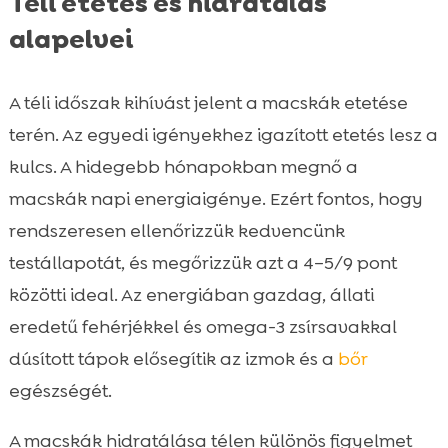
Téli etetés és hidratálás
alapelvei
A téli időszak kihívást jelent a macskák etetése
terén. Az egyedi igényekhez igazított etetés lesz a
kulcs. A hidegebb hónapokban megnő a
macskák napi energiaigénye. Ezért fontos, hogy
rendszeresen ellenőrizzük kedvencünk
testállapotát, és megőrizzük azt a 4–5/9 pont
közötti ideal. Az energiában gazdag, állati
eredetű fehérjékkel és omega-3 zsírsavakkal
dúsított tápok elősegítik az izmok és a
bőr
egészségét.
A macskák hidratálása télen különös figyelmet