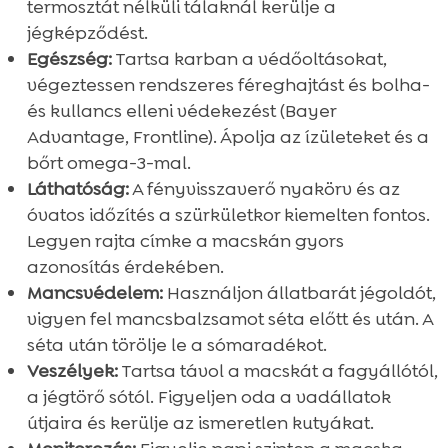
termosztát nélküli tálaknál kerülje a
jégképződést.
Egészség:
Tartsa karban a védőoltásokat,
végeztessen rendszeres féreghajtást és bolha-
és kullancs elleni védekezést (Bayer
Advantage, Frontline). Ápolja az ízületeket és a
bőrt omega-3-mal.
Láthatóság:
A fényvisszaverő nyakörv és az
óvatos időzítés a szürkületkor kiemelten fontos.
Legyen rajta címke a macskán gyors
azonosítás érdekében.
Mancsvédelem:
Használjon állatbarát jégoldót,
vigyen fel mancsbalzsamot séta előtt és után. A
séta után törölje le a sómaradékot.
Veszélyek:
Tartsa távol a macskát a fagyállótól,
a jégtörő sótól. Figyeljen oda a vadállatok
útjaira és kerülje az ismeretlen kutyákat.