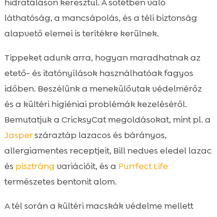
hidratáláson keresztül. A sötétben való
alatt
láthatóság, a mancsápolás, és a téli biztonság
Menekülőút és ragadozóvédelem

alapvető elemei is terítékre kerülnek.
Kinti és benti élet közti átmenet

támogatása
Tippeket adunk arra, hogyan maradhatnak az
Gyakori téli tévhitek a kinti cicákról

etető- és itatónyílások használhatóak fagyos
Összefoglaló

időben. Beszélünk a menekülőutak védelmérőz
FAQ

és a kültéri higiéniai problémák kezeléséről.
Bemutatjuk a CricksyCat megoldásokat, mint pl. a
Jasper
száraztáp lazacos és bárányos,
allergiamentes receptjeit, Bill nedves eledel lazac
és
pisztráng
variációit, és a
Purrfect Life
természetes bentonit alom.
A tél során a kültéri macskák védelme mellett