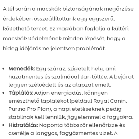
A tél során a macskák biztonságának megőrzése
érdekében összeállítottunk egy egyszerű,
követhető tervet. Ez magában foglalja a kültéri
macskák védelmének minden lépését, hogy a
hideg időjárás ne jelentsen problémát.
Menedék:
Egy száraz, szigetelt hely, ami
huzatmentes és szalmával van töltve. A bejárat
legyen szélvédett és az alapzat emelt.
Táplálás:
Adjon energiadús, könnyen
emészthető táplálékot (például Royal Canin,
Purina Pro Plan), a napi etetéseknek pedig
stabilnak kell lenniük, figyelemmel a fagyokra.
Hidratálás:
Naponta többször ellenőrizze és
cserélje a langyos, fagyásmentes vizet. A