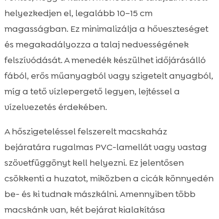
helyezkedjen el, legalább 10–15 cm
magasságban. Ez minimalizálja a hőveszteséget
és megakadályozza a talaj nedvességének
felszívódását. A menedék készülhet időjárásálló
fából, erős műanyagból vagy szigetelt anyagból,
míg a tető vízlepergető legyen, lejtéssel a
vízelvezetés érdekében.
A hőszigeteléssel felszerelt macskaház
bejáratára rugalmas PVC-lamellát vagy vastag
szövetfüggönyt kell helyezni. Ez jelentősen
csökkenti a huzatot, miközben a cicák könnyedén
be- és ki tudnak mászkálni. Amennyiben több
macskánk van, két bejárat kialakítása