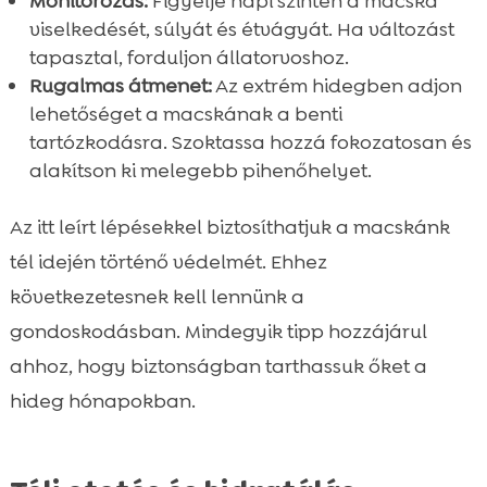
Monitorozás:
Figyelje napi szinten a macska
viselkedését, súlyát és étvágyát. Ha változást
tapasztal, forduljon állatorvoshoz.
Rugalmas átmenet:
Az extrém hidegben adjon
lehetőséget a macskának a benti
tartózkodásra. Szoktassa hozzá fokozatosan és
alakítson ki melegebb pihenőhelyet.
Az itt leírt lépésekkel biztosíthatjuk a macskánk
tél idején történő védelmét. Ehhez
következetesnek kell lennünk a
gondoskodásban. Mindegyik tipp hozzájárul
ahhoz, hogy biztonságban tarthassuk őket a
hideg hónapokban.