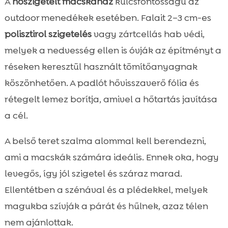
A
hőszigetelt macskaház
kulcsfontosságú az
outdoor menedékek esetében. Falait 2–3 cm-es
polisztirol szigetelés
vagy zártcellás hab védi,
melyek a nedvesség ellen is óvják az építményt a
réseken keresztül használt tömítőanyagnak
köszönhetően. A padlót hővisszaverő fólia és
rétegelt lemez borítja, amivel a hőtartás javítása
a cél.
A belső teret szalma alommal kell berendezni,
ami a macskák számára ideális. Ennek oka, hogy
levegős, így jól szigetel és száraz marad.
Ellentétben a szénával és a plédekkel, melyek
magukba szívják a párát és hűlnek, azaz télen
nem ajánlottak.