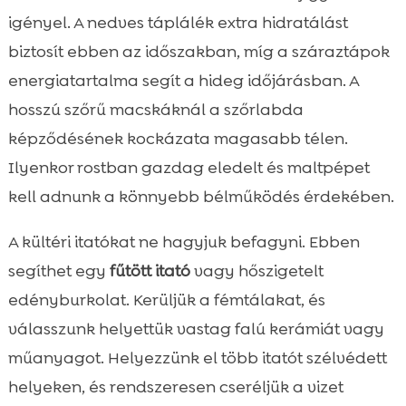
igényel. A nedves táplálék extra hidratálást
biztosít ebben az időszakban, míg a száraztápok
energiatartalma segít a hideg időjárásban. A
hosszú szőrű macskáknál a szőrlabda
képződésének kockázata magasabb télen.
Ilyenkor rostban gazdag eledelt és maltpépet
kell adnunk a könnyebb bélműködés érdekében.
A kültéri itatókat ne hagyjuk befagyni. Ebben
segíthet egy
fűtött itató
vagy hőszigetelt
edényburkolat. Kerüljük a fémtálakat, és
válasszunk helyettük vastag falú kerámiát vagy
műanyagot. Helyezzünk el több itatót szélvédett
helyeken, és rendszeresen cseréljük a vizet