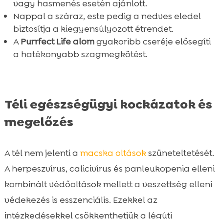
vagy hasmenés esetén ajánlott.
Nappal a száraz, este pedig a nedves eledel
biztosítja a kiegyensúlyozott étrendet.
A
Purrfect Life alom
gyakoribb cseréje elősegíti
a hatékonyabb szagmegkötést.
Téli egészségügyi kockázatok és
megelőzés
A tél nem jelenti a
macska oltások
szüneteltetését.
A herpeszvírus, calicivírus és panleukopenia elleni
kombinált védőoltások mellett a veszettség elleni
védekezés is esszenciális. Ezekkel az
intézkedésekkel csökkenthetjük a légúti