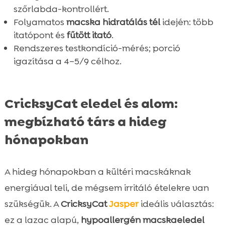
szőrlabda-kontrollért.
Folyamatos
macska hidratálás tél
idején: több
itatópont és
fűtött itató
.
Rendszeres testkondíció-mérés; porció
igazítása a 4–5/9 célhoz.
CricksyCat eledel és alom:
megbízható társ a hideg
hónapokban
A hideg hónapokban a kültéri macskáknak
energiával teli, de mégsem irritáló ételekre van
szükségük. A
CricksyCat
Jasper
ideális választás:
ez a lazac alapú,
hypoallergén macskaeledel