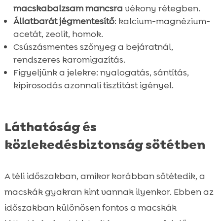
macskabalzsam mancsra
vékony rétegben.
Állatbarát jégmentesítő
: kalcium-magnézium-
acetát, zeolit, homok.
Csúszásmentes szőnyeg a bejáratnál,
rendszeres karomigazítás.
Figyeljünk a jelekre: nyalogatás, sántítás,
kipirosodás azonnali tisztítást igényel.
Láthatóság és
közlekedésbiztonság sötétben
A téli időszakban, amikor korábban sötétedik, a
macskák gyakran kint vannak ilyenkor. Ebben az
időszakban különösen fontos a macskák