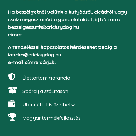
Ha beszélgetnél velünk a kutyádról, cicádról vagy
csak megosztanád a gondolataidat, írj bátran a
beszelgessunk@cricksydog.hu
címre.
A rendeléssel kapcsolatos kérdéseket pedig a
kerdes@cricksydog.hu
e-mail címre várjuk.

Élettartam garancia

Spórolj a szállításon

Utánvéttel is fizethetsz

Magyar termékfejlesztés