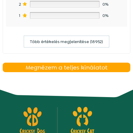
2
0%
1
0%
Több értékelés megjelenítése (18952)
Megnézem a teljes kínálatot