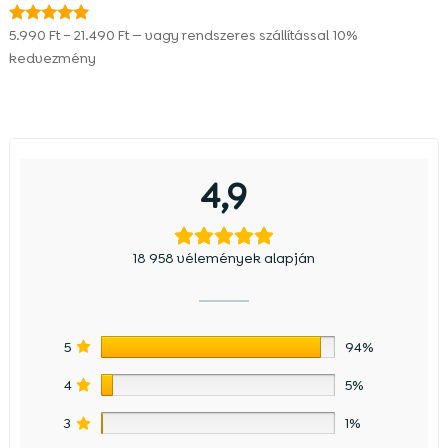
Ártartomány:
5.990
Ft
–
21.490
Ft
—
vagy rendszeres szállítással
10%
Értékelés:
4.96
5.990 Ft
kedvezmény
/ 5
-
21.490 Ft
4,9
18 958 vélemények alapján
5
94%
4
5%
3
1%