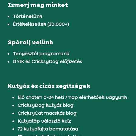
Ismerj meg minket
Történetünk
Értékeléseitek (30,000+)
Spórolj velünk
Tenyésztői programunk
GYIK és CricksyDog előfizetés
Kutyás és cicás segítségek
Élő chaten 0-24 heti 7 nap elérhetőek vagyunk
CricksyDog kutyás blog
CricksyCat macskás blog
Kutyatáp választó kvíz
72 kutyafajta bemutatása