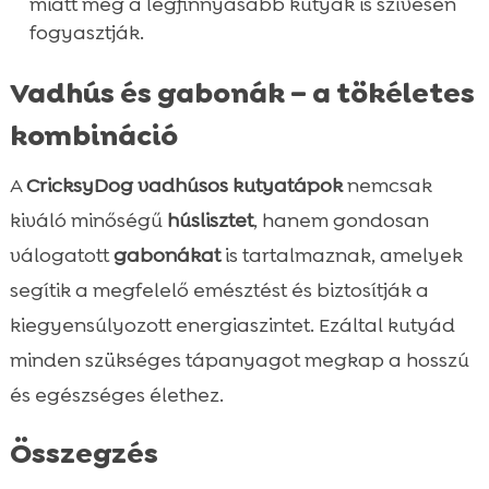
miatt még a legfinnyásabb kutyák is szívesen
fogyasztják.
Vadhús és gabonák – a tökéletes
kombináció
A
CricksyDog vadhúsos kutyatápok
nemcsak
kiváló minőségű
húslisztet
, hanem gondosan
válogatott
gabonákat
is tartalmaznak, amelyek
segítik a megfelelő emésztést és biztosítják a
kiegyensúlyozott energiaszintet. Ezáltal kutyád
minden szükséges tápanyagot megkap a hosszú
és egészséges élethez.
Összegzés