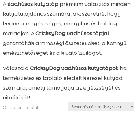
A
vadhúsos kutyatáp
prémium választás minden
kutyatulajdonos számára, aki szeretné, hogy
kedvence egészséges, energikus és boldog
maradjon. A
CricksyDog vadhúsos tápjai
garantálják a minőségi összetevőket, a könnyű
emészthetőséget és a kiváló ízvilágot.
Válaszd a
CricksyDog vadhúsos kutyatápot
, ha
természetes és tápláló eledelt keresel kutyád
számára, amely támogatja az egészségét és
vitalitását!
Összesen 1 találat