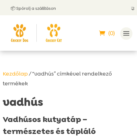
 Spórolj a szállításon
🤝 Utánvétt
(0)
Kezdőlap
/ “vadhús” címkével rendelkező
termékek
vadhús
Vadhúsos kutyatáp –
természetes és tápláló