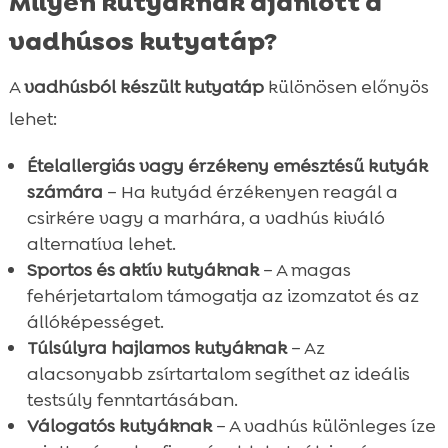
Milyen kutyáknak ajánlott a
Öntetek száraztápokra
⚽ FOCIS CSOMAG
vadhúsos kutyatáp?
Nedves tápok (konzervek)
Száraztápok
⚽ FOCIS CSOMAG
Jutalomfalatok
Öntetek száraztápokra
Száraztápok
A
vadhúsból készült kutyatáp
Száraztápok
különösen előnyös
Táplálékkiegészítők és vitaminok
Nedves tápok (konzervek)
Öntetek száraztápokra
Öntetek száraztápokra
lehet:
Száraztápok
Szépségápolók
Jutalomfalatok
Nedves tápok (konzervek)
Nedves tápok (konzervek)
Öntetek száraztápokra
Fogtisztítók
Ételallergiás vagy érzékeny emésztésű kutyák
Jutalomfalatok
Jutalomfalatok
Nedves tápok
Táplálékkiegészítők és vitaminok
számára
– Ha kutyád érzékenyen reagál a
Fogtisztítók
Fogtisztítók
Jutalomfalatok
Szépségápolók
csirkére vagy a marhára, a vadhús kiváló
Táplálékkiegészítők és vitaminok
Táplálékkiegészítők és vitaminok
Macskaalmok
alternatíva lehet.
Szépségápolók
Szépségápolók
Sportos és aktív kutyáknak
– A magas
fehérjetartalom támogatja az izomzatot és az
állóképességet.
Túlsúlyra hajlamos kutyáknak
– Az
alacsonyabb zsírtartalom segíthet az ideális
testsúly fenntartásában.
Válogatós kutyáknak
– A vadhús különleges íze