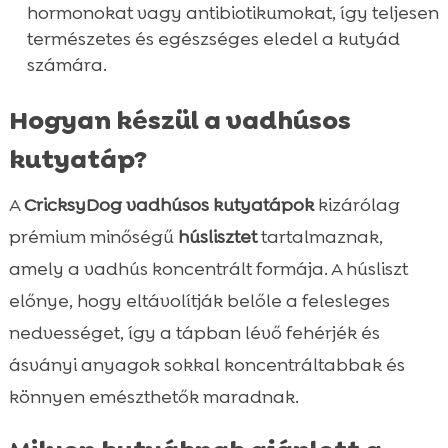
hormonokat vagy antibiotikumokat, így teljesen
természetes és egészséges eledel a kutyád
számára.
Hogyan készül a vadhúsos
kutyatáp?
A
CricksyDog vadhúsos kutyatápok
kizárólag
prémium minőségű
húslisztet
tartalmaznak,
amely a vadhús koncentrált formája. A húsliszt
előnye, hogy eltávolítják belőle a felesleges
nedvességet, így a tápban lévő fehérjék és
ásványi anyagok sokkal koncentráltabbak és
könnyen emészthetők maradnak.
Száraztápok