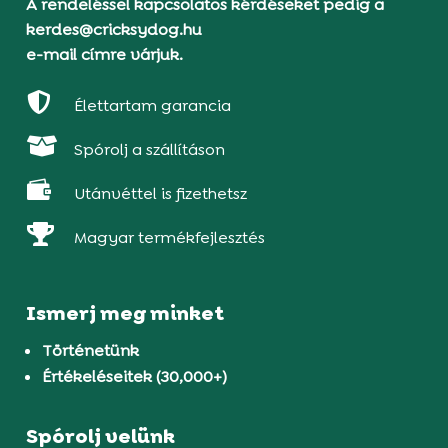
A rendeléssel kapcsolatos kérdéseket pedig a
kerdes@cricksydog.hu
e-mail címre várjuk.

Élettartam garancia

Spórolj a szállításon

Utánvéttel is fizethetsz

Magyar termékfejlesztés
Ismerj meg minket
Történetünk
Értékeléseitek (30,000+)
Spórolj velünk