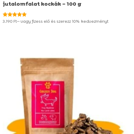
jutalomfalat kockák – 100 g
3.190
Ft
—
vagy fizess elő és szerezz
10%
kedvezményt
Értékelés:
5.00
/ 5
Száraztápok
Öntetek száraztápokra
⚽ FOCIS CSOMAG
Nedves tápok (konzervek)