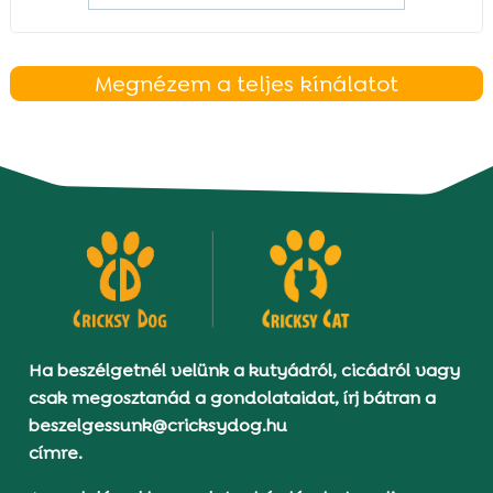
Megnézem a teljes kínálatot
Ha beszélgetnél velünk a kutyádról, cicádról vagy
csak megosztanád a gondolataidat, írj bátran a
beszelgessunk@cricksydog.hu
címre.