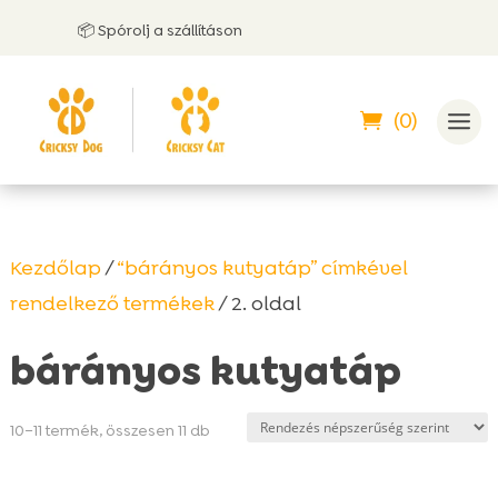
📦 Spórolj a szállításon
🤝 
(0)
Kezdőlap
/
“bárányos kutyatáp” címkével
rendelkező termékek
/ 2. oldal
bárányos kutyatáp
Sorted
10–11 termék, összesen 11 db
by