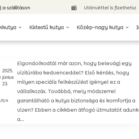
j a szállításon
Utánvéttel is fizethetsz

kkutya
Kistestű kutya
Közép-nagy kutya
I
Elgondolkodtál már azon, hogy belevágj egy
2025.
vízitúrába kedvenceddel? Első kérdés, hogy
június
milyen speciális felkészülést igényel ez a
23.
vállalkozás. Továbbá, mely módszerrel
garantálható a kutya biztonsága és komfortja a
utya
vízen? Ebben a cikkben átfogó útmutatót adunk
a...