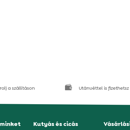

olj a szállításon
Utánvéttel is fizethetsz
 minket
Kutyás és cicás
Vásárlás