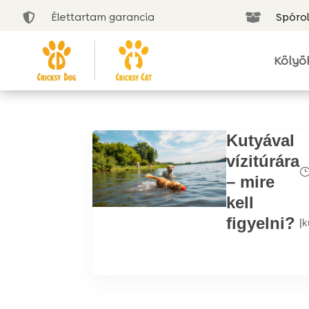
Élettartam garancia
Spórol


Kölyö
Kutyával
vízitúrára
– mire
kell
figyelni?
|
k