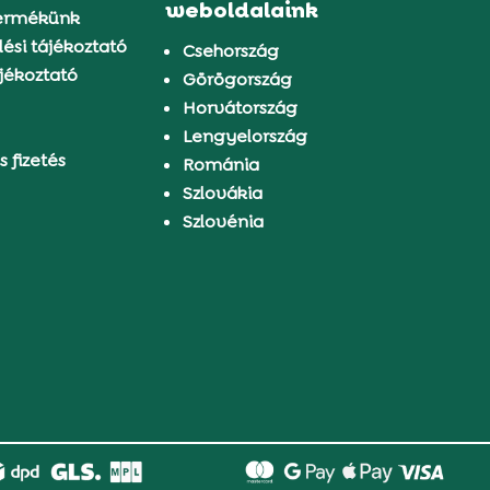
weboldalaink
ermékünk
ési tájékoztató
Csehország
jékoztató
Görögország
Horvátország
Lengyelország
s fizetés
Románia
Szlovákia
Szlovénia