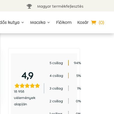
Magyar termékfejlesztés

(0)
dős kutya
Macska
Fiókom
Kosár
5 csillag
94%
4,9
4 csillag
5%
3 csillag
1%
18 958
vélemények
2 csillag
0%
alapján
1 csillag
0%