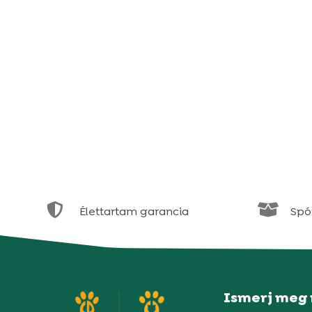


Élettartam garancia
Spór
Ismerj meg