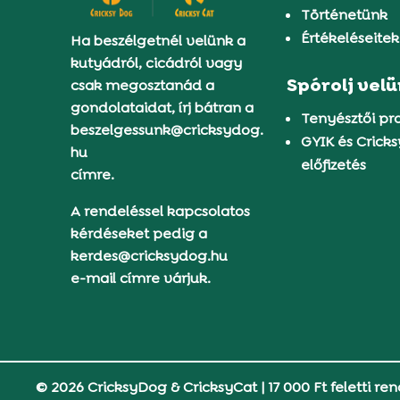
Történetünk
Értékeléseitek
Ha beszélgetnél velünk a
kutyádról, cicádról vagy
Spórolj vel
csak megosztanád a
gondolataidat, írj bátran a
Tenyésztői p
beszelgessunk@cricksydog.
GYIK és Crick
hu
előfizetés
címre.
A rendeléssel kapcsolatos
kérdéseket pedig a
kerdes@cricksydog.hu
e-mail címre várjuk.
© 2026 CricksyDog & CricksyCat
|
17 000 Ft feletti ren