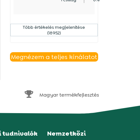
Több értékelés megjelenítése
(18952)
Megnézem a teljes kínálatot

Magyar termékfejlesztés
i tudnivalók
Nemzetközi