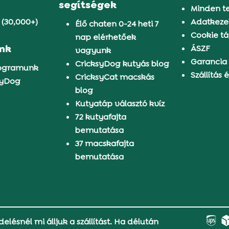
segítségek
Minden t
 (30,000+)
Adatkezel
Élő chaten 0-24 heti 7
Cookie tá
nap elérhetőek
ünk
ÁSZF
vagyunk
Garancia
CricksyDog kutyás blog
rogramunk
Szállítás é
CricksyCat macskás
syDog
blog
Kutyatáp választó kvíz
72 kutyafajta
bemutatása
37 macskafajta
bemutatása
delésnél mi álljuk a szállítást. Ha délután