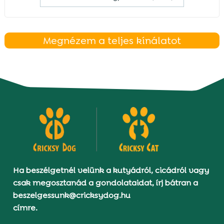
Megnézem a teljes kínálatot
Ha beszélgetnél velünk a kutyádról, cicádról vagy
csak megosztanád a gondolataidat, írj bátran a
beszelgessunk@cricksydog.hu
címre.