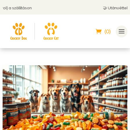
 a szállításon
🤝 Utánvéttel is fiz
(0)