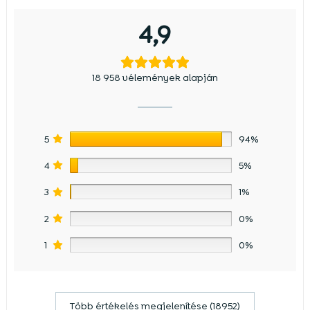
4,9
18 958 vélemények alapján
5
94%
4
5%
3
1%
2
0%
1
0%
Több értékelés megjelenítése (18952)