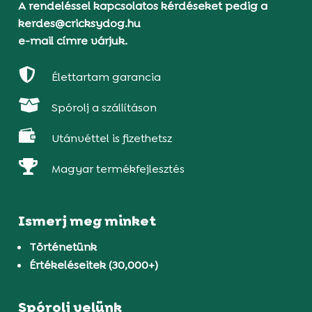
A rendeléssel kapcsolatos kérdéseket pedig a
kerdes@cricksydog.hu
e-mail címre várjuk.

Élettartam garancia

Spórolj a szállításon

Utánvéttel is fizethetsz

Magyar termékfejlesztés
Ismerj meg minket
Történetünk
Értékeléseitek (30,000+)
Spórolj velünk