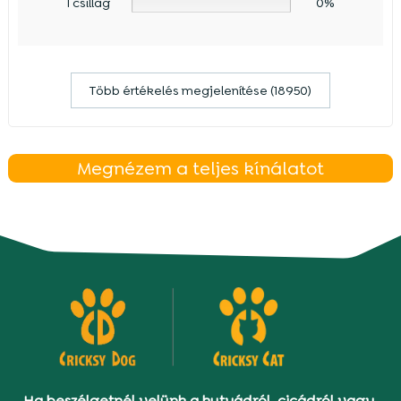
1 csillag
0%
Több értékelés megjelenítése (18950)
Megnézem a teljes kínálatot
Ha beszélgetnél velünk a kutyádról, cicádról vagy