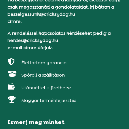
csak megosztanád a gondolataidat, írj bátran a
beszelgessunk@cricksydog.hu
címre.
A rendeléssel kapcsolatos kérdéseket pedig a
kerdes@cricksydog.hu
e-mail címre várjuk.

Élettartam garancia

Spórolj a szállításon

Utánvéttel is fizethetsz

Magyar termékfejlesztés
Ismerj meg minket