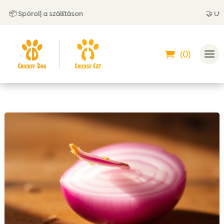
 Spórolj a szállításon
🤝 Utánvétt
(0)