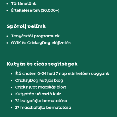
Történetünk
Értékeléseitek (30,000+)
Spórolj velünk
Tenyésztői programunk
GYIK és CricksyDog előfizetés
Kutyás és cicás segítségek
Élő chaten 0-24 heti 7 nap elérhetőek vagyunk
CricksyDog kutyás blog
CricksyCat macskás blog
Kutyatáp választó kvíz
72 kutyafajta bemutatása
37 macskafajta bemutatása