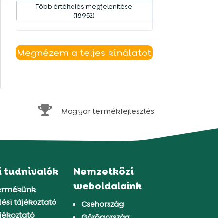
Több értékelés megjelenítése
(18952)
Megnézem a teljes kínálatot

Magyar termékfejlesztés
i tudnivalók
Nemzetközi
weboldalaink
ermékünk
ési tájékoztató
Csehország
jékoztató
Görögország