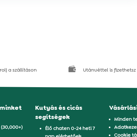

olj a szállításon
Utánvéttel is fizethetsz
 minket
Kutyás és cicás
Vásárlás
segítségek
Minden t
 (30,000+)
Adatkezel
Élő chaten 0-24 heti 7
Cookie tá
nap elérhetőek