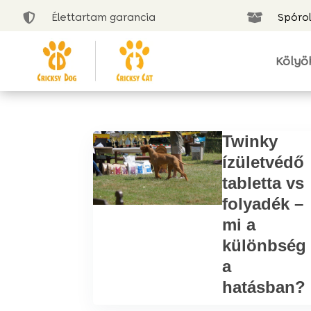
Élettartam garancia
Spórol


Kölyö
Twinky
ízületvédő
tabletta vs
folyadék –
mi a
különbség
a
hatásban?