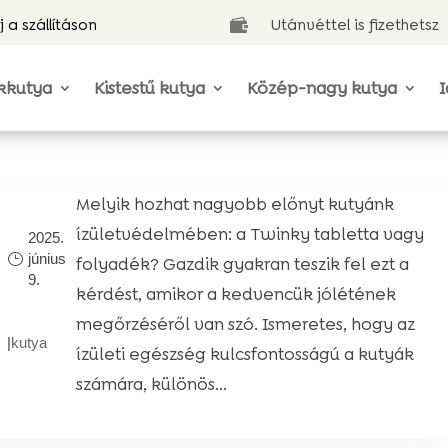
j a szállításon
Utánvéttel is fizethetsz

kkutya
Kistestű kutya
Közép-nagy kutya
I
Melyik hozhat nagyobb előnyt kutyánk
ízületvédelmében: a Twinky tabletta vagy
2025.
június
folyadék? Gazdik gyakran teszik fel ezt a
9.
kérdést, amikor a kedvencük jólétének
megőrzéséről van szó. Ismeretes, hogy az
|
kutya
ízületi egészség kulcsfontosságú a kutyák
számára, különös...