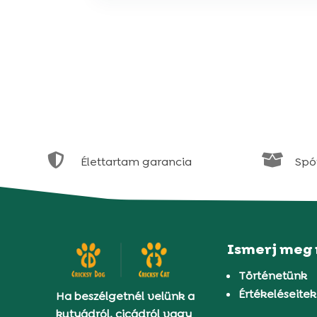


Élettartam garancia
Spór
Ismerj meg
Történetünk
Értékeléseitek
Ha beszélgetnél velünk a
kutyádról, cicádról vagy