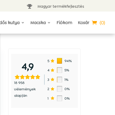
Magyar termékfejlesztés

(0)
dős kutya
Macska
Fiókom
Kosár
5
94%
4,9
4
5%
3
1%
18 958
2
0%
vélemények
alapján
1
0%