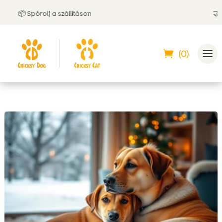
📦 Spórolj a szállításon
🤝 Utánv
(0)