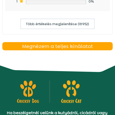
1
0%
Több értékelés megjelenítése (18952)
Megnézem a teljes kínálatot
Ha beszélgetnél velünk a kutyádról, cicádról vagy