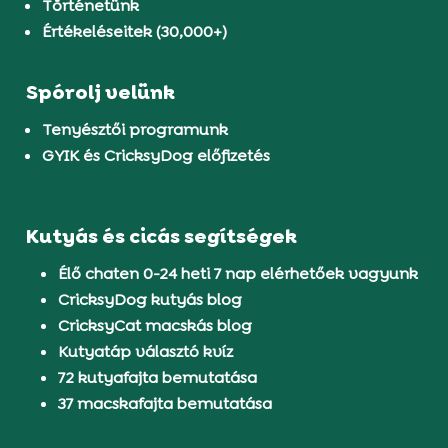
Történetünk
Értékeléseitek (30,000+)
Spórolj velünk
Tenyésztői programunk
GYIK és CricksyDog előfizetés
Kutyás és cicás segítségek
Élő chaten 0-24 heti 7 nap elérhetőek vagyunk
CricksyDog kutyás blog
CricksyCat macskás blog
Kutyatáp választó kvíz
72 kutyafajta bemutatása
37 macskafajta bemutatása