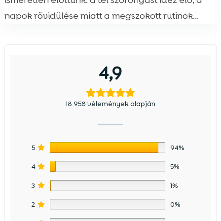
ismeretlen előttünk: a tél szorongást idéz elő, a
napok rövidülése miatt a megszokott rutinok...
4,9
18 958 vélemények alapján
5
94%
4
5%
3
1%
2
0%