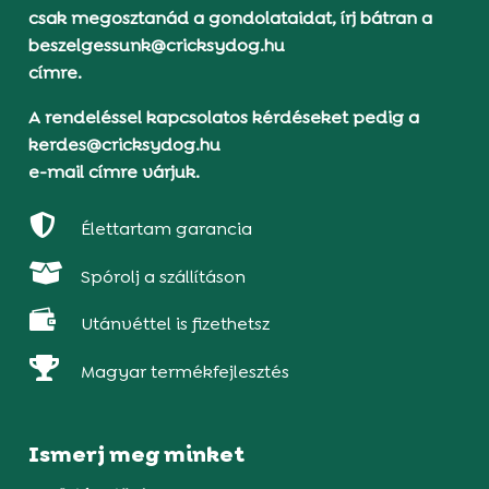
csak megosztanád a gondolataidat, írj bátran a
beszelgessunk@cricksydog.hu
címre.
A rendeléssel kapcsolatos kérdéseket pedig a
kerdes@cricksydog.hu
e-mail címre várjuk.

Élettartam garancia

Spórolj a szállításon

Utánvéttel is fizethetsz

Magyar termékfejlesztés
Ismerj meg minket