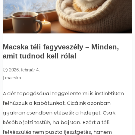
Macska téli fagyveszély – Minden,
amit tudnod kell róla!
2026. február 4.
|
macska
A dér ropogásával reggelente mi is instinktíven
felhúzzuk a kabátunkat. Cicáink azonban
gyakran csendben elviselik a hideget. Csak
később jelzi testük, ha baj van. Ezért a téli
felkészülés nem puszta ijesztgetés, hanem