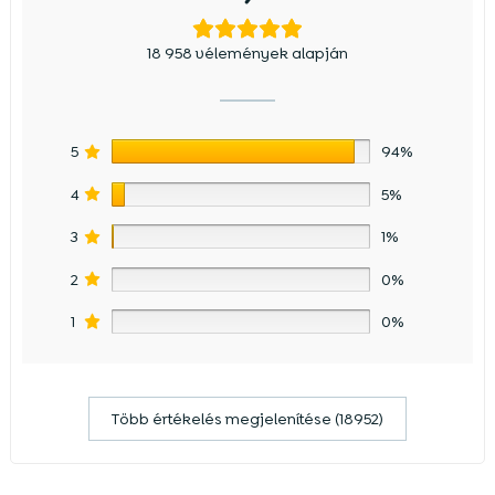
18 958 vélemények alapján
5
94%
4
5%
3
1%
2
0%
1
0%
Több értékelés megjelenítése (18952)