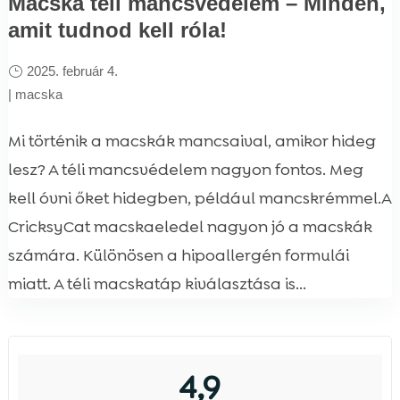
Macska téli mancsvédelem – Minden,
amit tudnod kell róla!
2025. február 4.
|
macska
Mi történik a macskák mancsaival, amikor hideg
lesz? A téli mancsvédelem nagyon fontos. Meg
kell óvni őket hidegben, például mancskrémmel.A
CricksyCat macskaeledel nagyon jó a macskák
számára. Különösen a hipoallergén formulái
miatt. A téli macskatáp kiválasztása is...
4,9