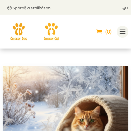
olj a szállításon
🤝 Utánvéttel is
(0)