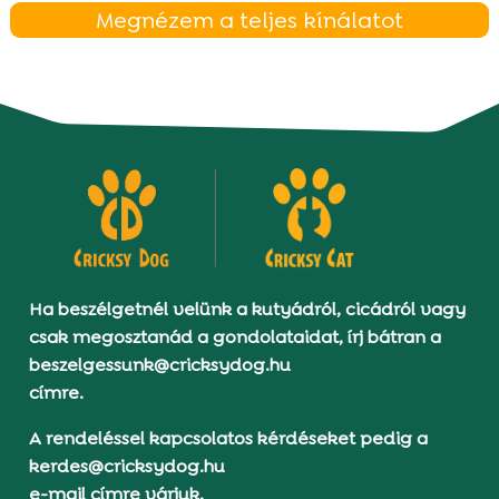
Megnézem a teljes kínálatot
Ha beszélgetnél velünk a kutyádról, cicádról vagy
csak megosztanád a gondolataidat, írj bátran a
beszelgessunk@cricksydog.hu
címre.
A rendeléssel kapcsolatos kérdéseket pedig a
kerdes@cricksydog.hu
e-mail címre várjuk.