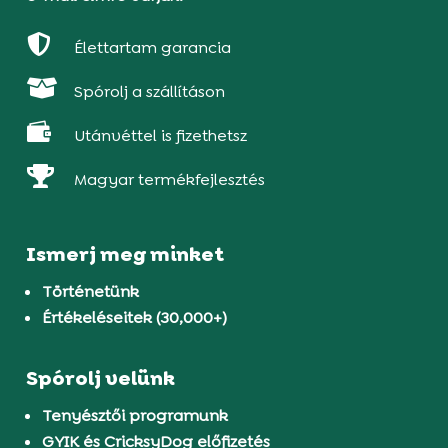

Élettartam garancia

Spórolj a szállításon

Utánvéttel is fizethetsz

Magyar termékfejlesztés
Ismerj meg minket
Történetünk
Értékeléseitek (30,000+)
Spórolj velünk
Tenyésztői programunk
GYIK és CricksyDog előfizetés