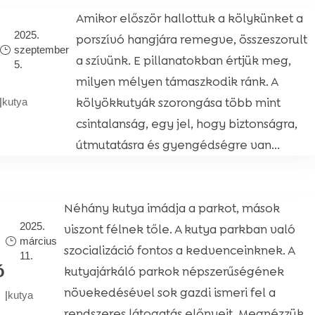
Amikor először hallottuk a kölykünket a
2025.
porszívó hangjára remegve, összeszorult
szeptember
a szívünk. E pillanatokban értjük meg,
5.
milyen mélyen támaszkodik ránk. A
kölyökkutyák szorongása több mint
|
kutya
csintalanság, egy jel, hogy biztonságra,
útmutatásra és gyengédségre van...
Néhány kutya imádja a parkot, mások
2025.
viszont félnek tőle. A kutya parkban való
március
szocializáció fontos a kedvenceinknek. A
11.
ó
kutyajárkáló parkok népszerűségének
növekedésével sok gazdi ismeri fel a
|
kutya
rendszeres látogatás előnyeit. Megnézzük,