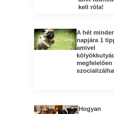
kell róla!
A hét minde
napjára 1 tip
amivel
kölyökkutyá
megfelelően
szocializálh
Hogyan