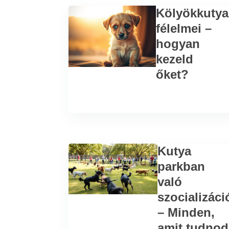
Kölyökkutya
félelmei –
hogyan
kezeld
őket?
Kutya
parkban
való
szocializáci
– Minden,
amit tudnod