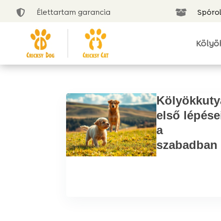
Élettartam garancia
Spórol


Kölyö
Kölyökkuty
első lépése
a
szabadban