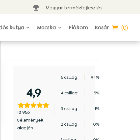
Magyar termékfejlesztés

(0)
dős kutya
Macska
Fiókom
Kosár
5 csillag
94%
4,9
4 csillag
5%
3 csillag
1%
18 956
vélemények
2 csillag
0%
alapján
1 csillag
0%