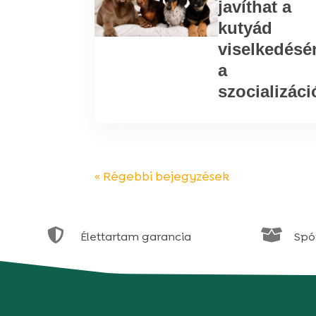
javíthat a
kutyád
viselkedésé
a
szocializáci
« Régebbi bejegyzések


Élettartam garancia
Spór