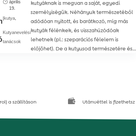
április
kutyáknak is megvan a saját, egyedi
19.
személyiségük. Néhányuk természetéből
|
kutya
,
n
adódóan nyitott, és barátkozó, míg más
kutyák félénkek, és visszahúzódóak
Kutyanevelési
ó
lehetnek (pl.: szeparációs félelem is
tanácsok
előjöhet). De a kutyusod természetére és...

olj a szállításon
Utánvéttel is fizethetsz