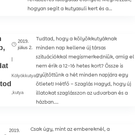
hogyan segít a kutyasuli kert és a...
n
Tudtad, hogy a kölyökkutyáknak
2019.
p,
minden nap kellene új társas
július 2.
szituációkkal megismerkedniük, amíg el
|
dat
nem érik a 12-16 hetes kort? Össze is
gyűjtöttünk a hét minden napjára egy
Kölyökkutya
atod
ötletet! Hétfő – Szaglás Hagyd, hogy új
illatokat szaglásszon az udvarban és a
,
kutya
házban....
Csak úgy, mint az embereknél, a
2019.