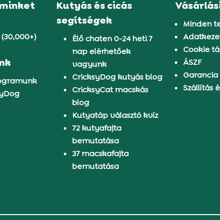
 minket
Kutyás és cicás
Vásárlás
segítségek
Minden t
 (30,000+)
Adatkezel
Élő chaten 0-24 heti 7
Cookie tá
nap elérhetőek
ünk
ÁSZF
vagyunk
Garancia
CricksyDog kutyás blog
rogramunk
Szállítás é
CricksyCat macskás
syDog
blog
Kutyatáp választó kvíz
72 kutyafajta
bemutatása
37 macskafajta
bemutatása