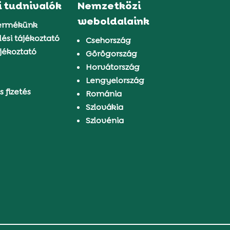
i tudnivalók
Nemzetközi
weboldalaink
ermékünk
ési tájékoztató
Csehország
jékoztató
Görögország
Horvátország
Lengyelország
s fizetés
Románia
Szlovákia
Szlovénia