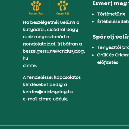
Ismerj meg
Történetünk
Értékeléseitek
Ha beszélgetnél velünk a
kutyádról, cicádról vagy
Spórolj vel
csak megosztanád a
gondolataidat, írj bátran a
Tenyésztői p
beszelgessunk@cricksydog.
GYIK és Crick
hu
előfizetés
címre.
A rendeléssel kapcsolatos
kérdéseket pedig a
kerdes@cricksydog.hu
e-mail címre várjuk.