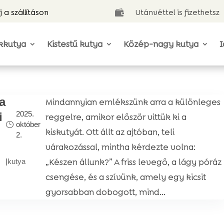
j a szállításon
Utánvéttel is fizethetsz

kkutya
Kistestű kutya
Közép-nagy kutya
I
a
Mindannyian emlékszünk arra a különleges
2025.
i
reggelre, amikor először vittük ki a
október
kiskutyát. Ott állt az ajtóban, teli
2.
várakozással, mintha kérdezte volna:
„Készen állunk?” A friss levegő, a lágy póráz
|
kutya
csengése, és a szívünk, amely egy kicsit
gyorsabban dobogott, mind...