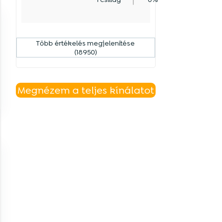
Több értékelés megjelenítése
(18950)
Megnézem a teljes kínálatot