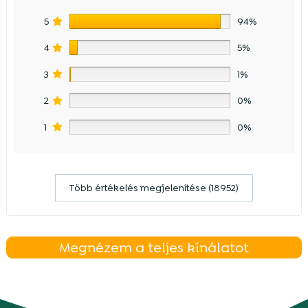
5
94%
4
5%
3
1%
2
0%
1
0%
Több értékelés megjelenítése (18952)
Megnézem a teljes kínálatot