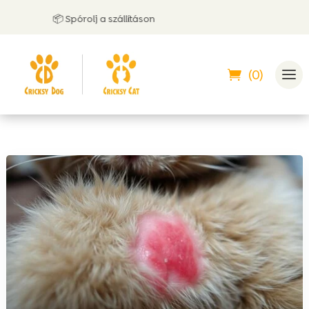
📦 Spórolj a szállításon
🤝 
(0)