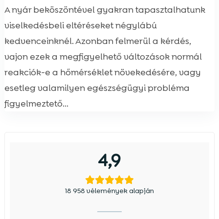
A nyár beköszöntével gyakran tapasztalhatunk
viselkedésbeli eltéréseket négylábú
kedvenceinknél. Azonban felmerül a kérdés,
vajon ezek a megfigyelhető változások normál
reakciók-e a hőmérséklet növekedésére, vagy
esetleg valamilyen egészségügyi probléma
figyelmeztető...
4,9
18 958 vélemények alapján