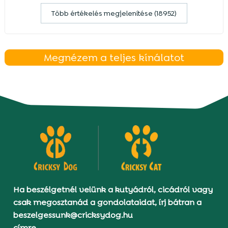
Több értékelés megjelenítése (18952)
Megnézem a teljes kínálatot
Ha beszélgetnél velünk a kutyádról, cicádról vagy
csak megosztanád a gondolataidat, írj bátran a
beszelgessunk@cricksydog.hu
címre.