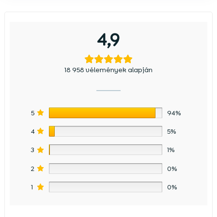
4,9
18 958 vélemények alapján
5
94%
4
5%
3
1%
2
0%
1
0%