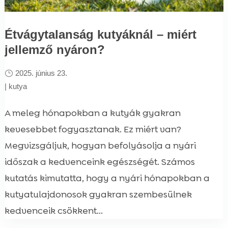
Étvágytalanság kutyáknál – miért
jellemző nyáron?
2025. június 23.
|
kutya
A meleg hónapokban a kutyák gyakran
kevesebbet fogyasztanak. Ez miért van?
Megvizsgáljuk, hogyan befolyásolja a nyári
időszak a kedvenceink egészségét. Számos
kutatás kimutatta, hogy a nyári hónapokban a
kutyatulajdonosok gyakran szembesülnek
kedvenceik csökkent...