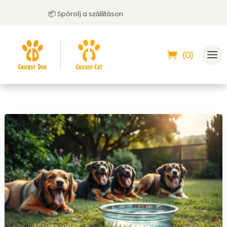
📦 Spórolj a szállításon
(0)