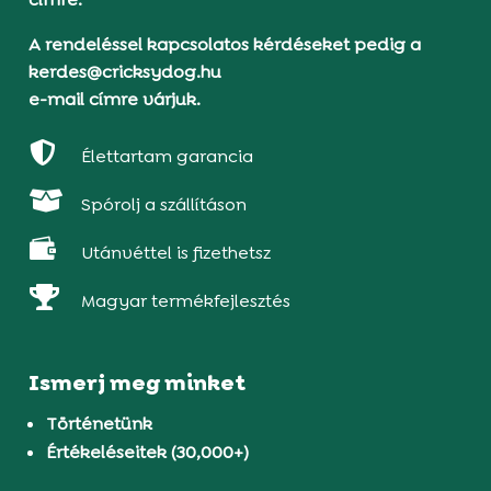
A rendeléssel kapcsolatos kérdéseket pedig a
kerdes@cricksydog.hu
e-mail címre várjuk.

Élettartam garancia

Spórolj a szállításon

Utánvéttel is fizethetsz

Magyar termékfejlesztés
Ismerj meg minket
Történetünk
Értékeléseitek (30,000+)