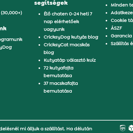
segítségek
Minden t
 (30,000+)
Adatkezel
Élő chaten 0-24 heti 7
Cookie tá
nap elérhetőek
ünk
ÁSZF
vagyunk
Garancia
CricksyDog kutyás blog
rogramunk
Szállítás é
CricksyCat macskás
syDog
blog
Kutyatáp választó kvíz
72 kutyafajta
bemutatása
37 macskafajta
bemutatása
delésnél mi álljuk a szállítást. Ha délután