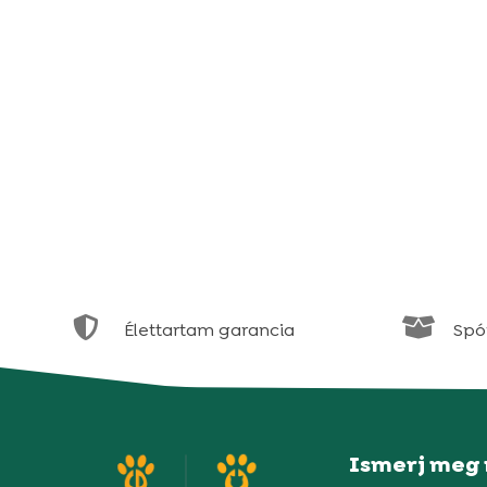


Élettartam garancia
Spór
Ismerj meg