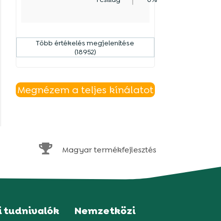
Több értékelés megjelenítése
(18952)
Megnézem a teljes kínálatot

Magyar termékfejlesztés
i tudnivalók
Nemzetközi