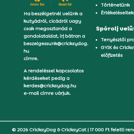
Történetünk
Értékeléseitek
Ha beszélgetnél velünk a
kutyádról, cicádról vagy
Spórolj vel
csak megosztanád a
gondolataidat, írj bátran a
Tenyésztői p
beszelgessunk@cricksydog.
GYIK és Crick
hu
előfizetés
címre.
A rendeléssel kapcsolatos
kérdéseket pedig a
kerdes@cricksydog.hu
e-mail címre várjuk.
© 2026 CricksyDog & CricksyCat
|
17 000 Ft feletti ren