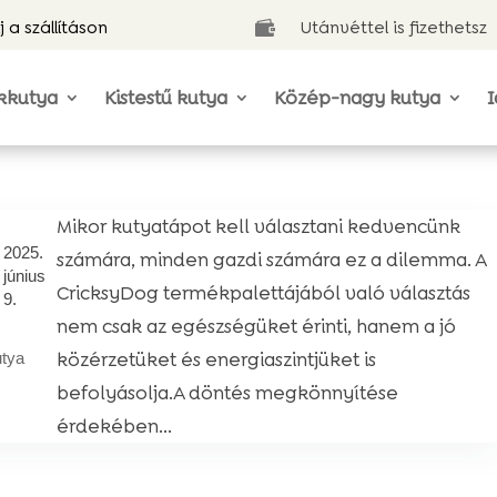
j a szállításon
Utánvéttel is fizethetsz

kkutya
Kistestű kutya
Közép-nagy kutya
I
Mikor kutyatápot kell választani kedvencünk
2025.
számára, minden gazdi számára ez a dilemma. A
június
CricksyDog termékpalettájából való választás
9.
nem csak az egészségüket érinti, hanem a jó
közérzetüket és energiaszintjüket is
utya
befolyásolja.A döntés megkönnyítése
érdekében...