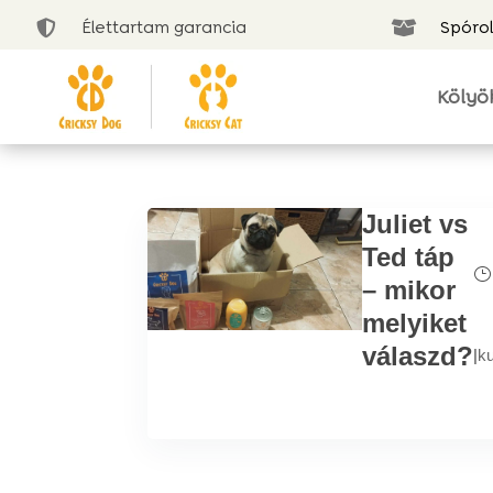
Élettartam garancia
Spórol


Kölyö
Juliet vs
Ted táp
– mikor
melyiket
válaszd?
|
k