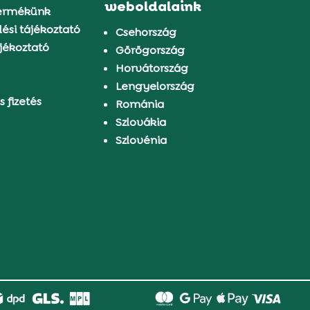
weboldalaink
ermékünk
ési tájékoztató
Csehország
jékoztató
Görögország
Horvátország
Lengyelország
s fizetés
Románia
Szlovákia
Szlovénia