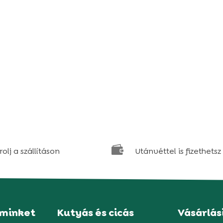

olj a szállításon
Utánvéttel is fizethetsz
 minket
Kutyás és cicás
Vásárlás