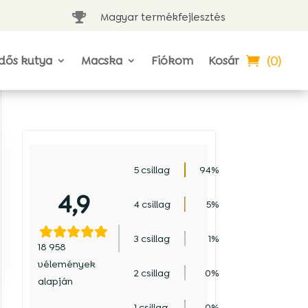
Magyar termékfejlesztés

(0)
dős kutya
Macska
Fiókom
Kosár
5 csillag
94%
4,9
4 csillag
5%
3 csillag
1%
18 958
vélemények
2 csillag
0%
alapján
1 csillag
0%