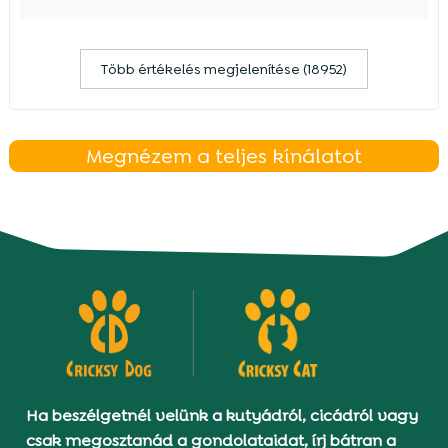
Több értékelés megjelenítése (18952)
Megnézem a teljes kínálatot
Ha beszélgetnél velünk a kutyádról, cicádról vagy
csak megosztanád a gondolataidat, írj bátran a