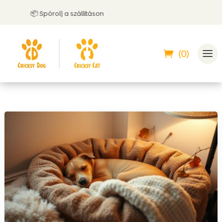
📦 Spórolj a szállításon
🤝
(0)