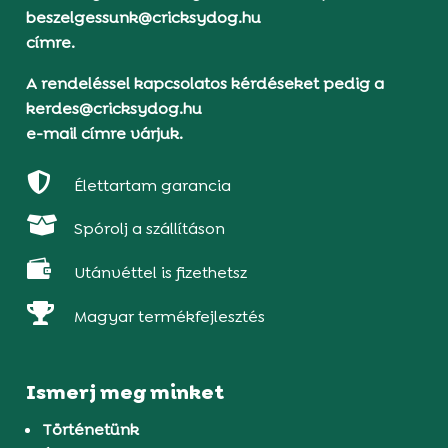
beszelgessunk@cricksydog.hu
címre.
A rendeléssel kapcsolatos kérdéseket pedig a
kerdes@cricksydog.hu
e-mail címre várjuk.

Élettartam garancia

Spórolj a szállításon

Utánvéttel is fizethetsz

Magyar termékfejlesztés
Ismerj meg minket
Történetünk