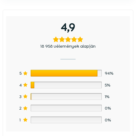
4,9
18 958 vélemények alapján
5
94%
4
5%
3
1%
2
0%
1
0%