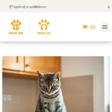
pórolj a szállításon
🤝 Utánvéttel
(0)