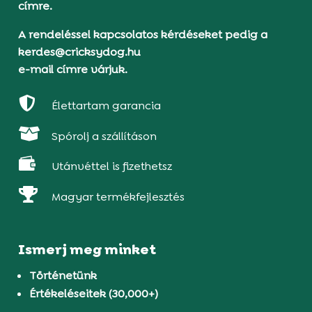
címre.
A rendeléssel kapcsolatos kérdéseket pedig a
kerdes@cricksydog.hu
e-mail címre várjuk.

Élettartam garancia

Spórolj a szállításon

Utánvéttel is fizethetsz

Magyar termékfejlesztés
Ismerj meg minket
Történetünk
Értékeléseitek (30,000+)