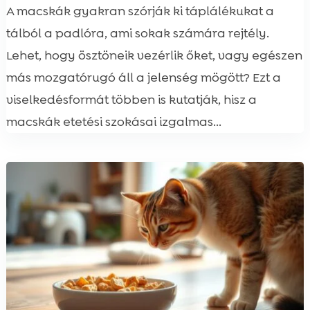
A macskák gyakran szórják ki táplálékukat a
tálból a padlóra, ami sokak számára rejtély.
Lehet, hogy ösztöneik vezérlik őket, vagy egészen
más mozgatórugó áll a jelenség mögött? Ezt a
viselkedésformát többen is kutatják, hisz a
macskák etetési szokásai izgalmas...