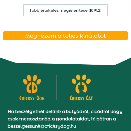
Több értékelés megjelenítése (18952)
Megnézem a teljes kínálatot
Ha beszélgetnél velünk a kutyádról, cicádról vagy
csak megosztanád a gondolataidat, írj bátran a
beszelgessunk@cricksydog.hu