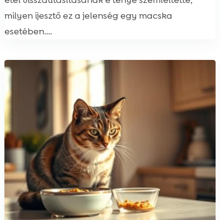
étel visszautasításának e ténye szemléltette,
milyen ijesztő ez a jelenség egy macska
esetében....