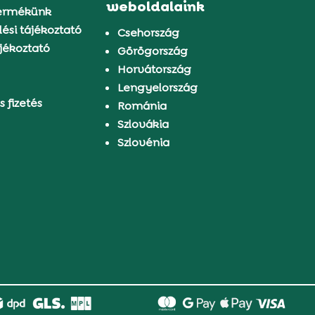
weboldalaink
ermékünk
ési tájékoztató
Csehország
jékoztató
Görögország
Horvátország
Lengyelország
s fizetés
Románia
Szlovákia
Szlovénia