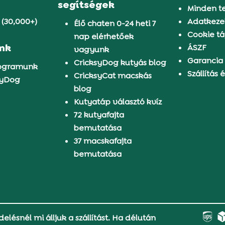
segítségek
Minden t
 (30,000+)
Adatkezel
Élő chaten 0-24 heti 7
Cookie tá
nap elérhetőek
ünk
ÁSZF
vagyunk
Garancia
CricksyDog kutyás blog
rogramunk
Szállítás é
CricksyCat macskás
syDog
blog
Kutyatáp választó kvíz
72 kutyafajta
bemutatása
37 macskafajta
bemutatása
delésnél mi álljuk a szállítást. Ha délután