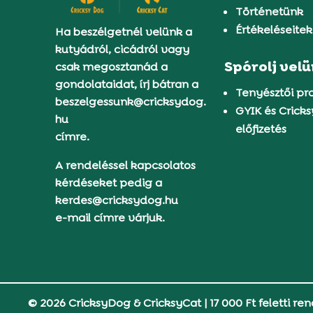
Történetünk
Értékeléseitek
Ha beszélgetnél velünk a
kutyádról, cicádról vagy
Spórolj vel
csak megosztanád a
gondolataidat, írj bátran a
Tenyésztői p
beszelgessunk@cricksydog.
GYIK és Crick
hu
előfizetés
címre.
A rendeléssel kapcsolatos
kérdéseket pedig a
kerdes@cricksydog.hu
e-mail címre várjuk.
© 2026 CricksyDog & CricksyCat
|
17 000 Ft feletti ren