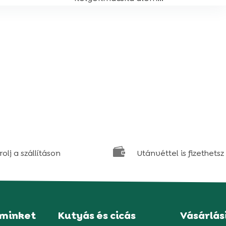

olj a szállításon
Utánvéttel is fizethetsz
 minket
Kutyás és cicás
Vásárlás