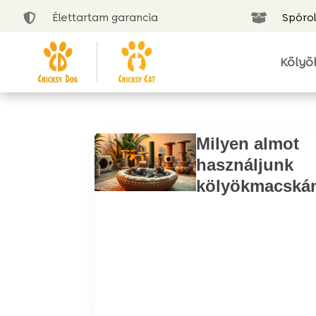
Élettartam garancia
Spórol


Kölyö
Milyen almot
használjunk
kölyökmacská