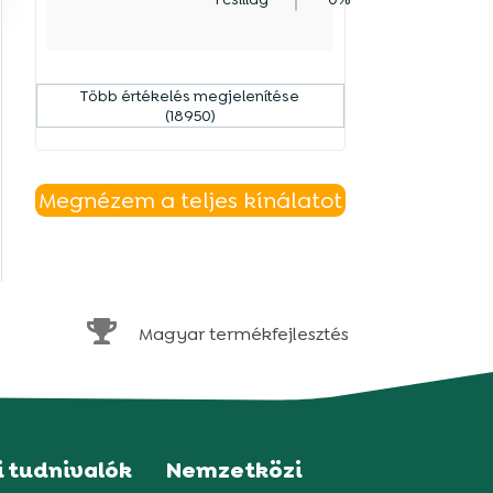
Több értékelés megjelenítése
(18950)
Megnézem a teljes kínálatot

Magyar termékfejlesztés
i tudnivalók
Nemzetközi