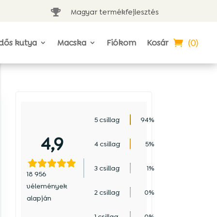
Magyar termékfejlesztés

(0)
dős kutya
Macska
Fiókom
Kosár
5 csillag
94%
4,9
4 csillag
5%
3 csillag
1%
18 956
vélemények
2 csillag
0%
alapján
1 csillag
0%