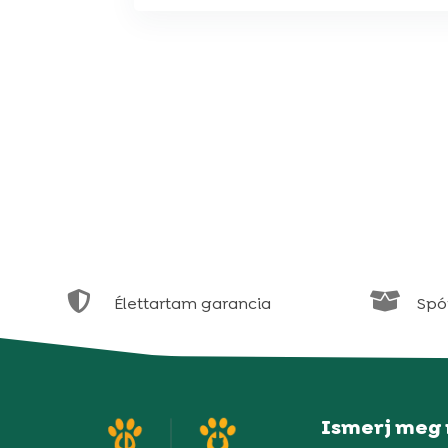


Élettartam garancia
Spór
Ismerj meg