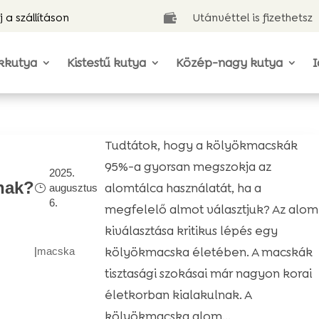
j a szállításon
Utánvéttel is fizethetsz

kkutya
Kistestű kutya
Közép-nagy kutya
I
Tudtátok, hogy a kölyökmacskák
95%-a gyorsan megszokja az
2025.
nak?
alomtálca használatát, ha a
augusztus
6.
megfelelő almot választjuk? Az alom
kiválasztása kritikus lépés egy
kölyökmacska életében. A macskák
|
macska
tisztasági szokásai már nagyon korai
életkorban kialakulnak. A
kölyökmacska alom...