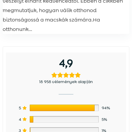
veszélyt elhárít kedvencedtől. Ebben a cikkben
megmutatjuk, hogyan válik otthonod
biztonságossá a macskák számára.Ha
otthonunk...
4,9
18 958 vélemények alapján
5
94%
4
5%
3
1%