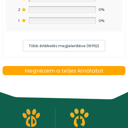
2
0%
1
0%
Több értékelés megjelenítése (18952)
Megnézem a teljes kínálatot