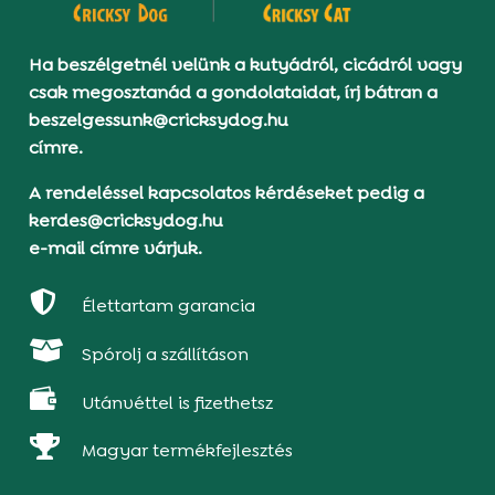
Ha beszélgetnél velünk a kutyádról, cicádról vagy
csak megosztanád a gondolataidat, írj bátran a
beszelgessunk@cricksydog.hu
címre.
A rendeléssel kapcsolatos kérdéseket pedig a
kerdes@cricksydog.hu
e-mail címre várjuk.

Élettartam garancia

Spórolj a szállításon

Utánvéttel is fizethetsz

Magyar termékfejlesztés