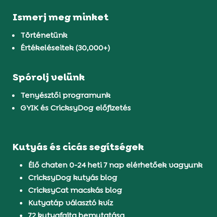
Ismerj meg minket
Történetünk
Értékeléseitek (30,000+)
Spórolj velünk
Tenyésztői programunk
GYIK és CricksyDog előfizetés
Kutyás és cicás segítségek
Élő chaten 0-24 heti 7 nap elérhetőek vagyunk
CricksyDog kutyás blog
CricksyCat macskás blog
Kutyatáp választó kvíz
72 kutyafajta bemutatása