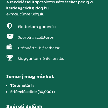
A rendeléssel kapcsolatos kérdéseket pedig a
kerdes@cricksydog.hu
e-mail címre várjuk.

Élettartam garancia

Spórolj a szállításon

Utánvéttel is fizethetsz

Magyar termékfejlesztés
Ismerj meg minket
Történetünk
Értékeléseitek (30,000+)
Spórolj velünk