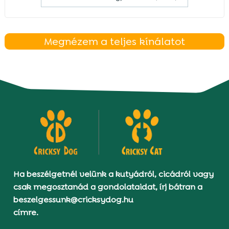
Megnézem a teljes kínálatot
Ha beszélgetnél velünk a kutyádról, cicádról vagy
csak megosztanád a gondolataidat, írj bátran a
beszelgessunk@cricksydog.hu
címre.