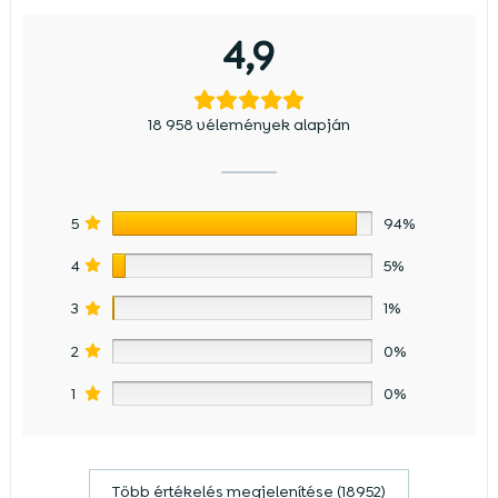
4,9
18 958 vélemények alapján
5
94%
4
5%
3
1%
2
0%
1
0%
Több értékelés megjelenítése (18952)