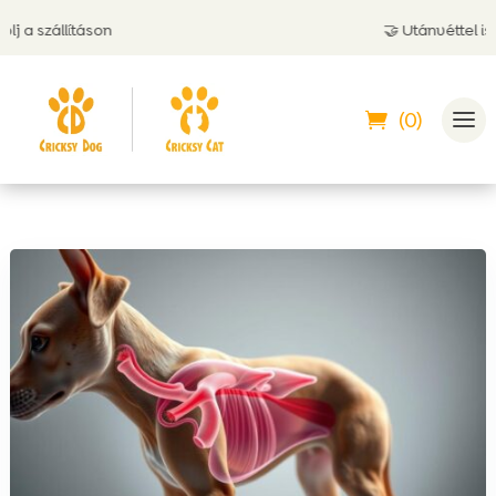
a szállításon
🤝 Utánvéttel is fize
(0)