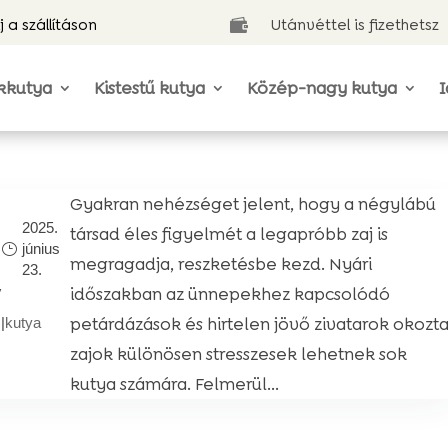
j a szállításon
Utánvéttel is fizethetsz

kkutya
Kistestű kutya
Közép-nagy kutya
I
Gyakran nehézséget jelent, hogy a négylábú
2025.
társad éles figyelmét a legapróbb zaj is
június
megragadja, reszketésbe kezd. Nyári
23.
y
időszakban az ünnepekhez kapcsolódó
petárdázások és hirtelen jövő zivatarok okozt
|
kutya
zajok különösen stresszesek lehetnek sok
kutya számára. Felmerül...