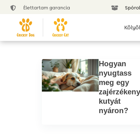
Élettartam garancia
Spórol


Kölyö
Hogyan
nyugtass
meg egy
zajérzéken
kutyát
nyáron?