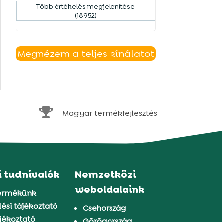
Több értékelés megjelenítése
(18952)
Megnézem a teljes kínálatot

Magyar termékfejlesztés
i tudnivalók
Nemzetközi
weboldalaink
ermékünk
ési tájékoztató
Csehország
jékoztató
Görögország