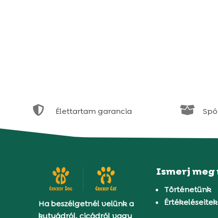


Élettartam garancia
Spór
Ismerj meg
Történetünk
Értékeléseitek
Ha beszélgetnél velünk a
kutyádról, cicádról vagy