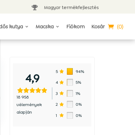
Magyar termékfejlesztés

(0)
dős kutya
Macska
Fiókom
Kosár
5
94%
4,9
4
5%
3
1%
18 958
a
2
0%
vélemények
alapján
1
0%