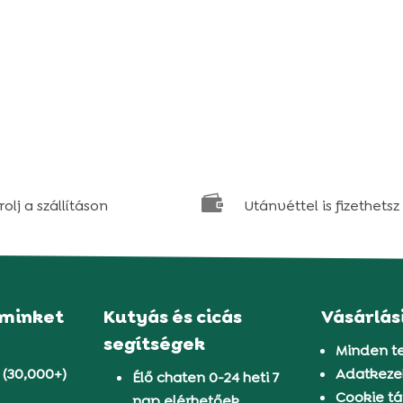

olj a szállításon
Utánvéttel is fizethetsz
 minket
Kutyás és cicás
Vásárlás
segítségek
Minden t
 (30,000+)
Adatkezel
Élő chaten 0-24 heti 7
Cookie tá
nap elérhetőek