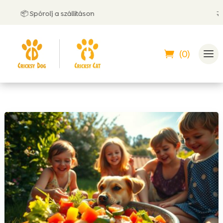
📦 Spórolj a szállításon
🤝 Utá
(0)