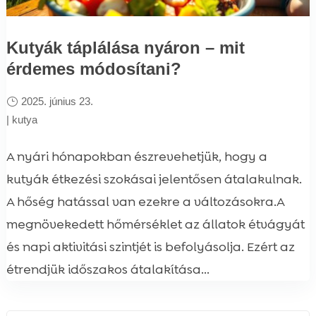
Kutyák táplálása nyáron – mit
érdemes módosítani?
2025. június 23.
|
kutya
A nyári hónapokban észrevehetjük, hogy a
kutyák étkezési szokásai jelentősen átalakulnak.
A hőség hatással van ezekre a változásokra.A
megnövekedett hőmérséklet az állatok étvágyát
és napi aktivitási szintjét is befolyásolja. Ezért az
étrendjük időszakos átalakítása...