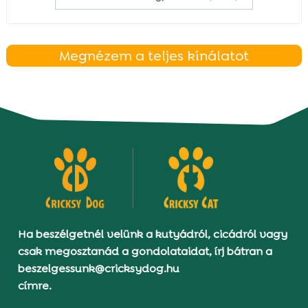
Megnézem a teljes kínálatot
Ha beszélgetnél velünk a kutyádról, cicádról vagy
csak megosztanád a gondolataidat, írj bátran a
beszelgessunk@cricksydog.hu
címre.