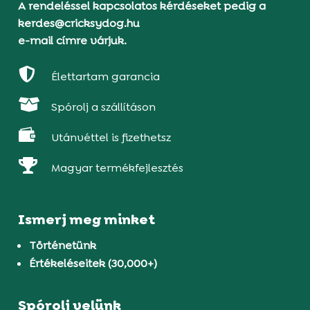
A rendeléssel kapcsolatos kérdéseket pedig a
kerdes@cricksydog.hu
e-mail címre várjuk.

Élettartam garancia

Spórolj a szállításon

Utánvéttel is fizethetsz

Magyar termékfejlesztés
Ismerj meg minket
Történetünk
Értékeléseitek (30,000+)
Spórolj velünk