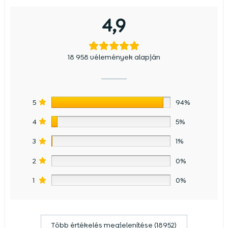
4,9
18 958 vélemények alapján
5
94%
4
5%
3
1%
2
0%
1
0%
Több értékelés megjelenítése (18952)