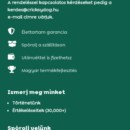
A rendeléssel kapcsolatos kérdéseket pedig a
kerdes@cricksydog.hu
e-mail címre várjuk.

Élettartam garancia

Spórolj a szállításon

Utánvéttel is fizethetsz

Magyar termékfejlesztés
Ismerj meg minket
Történetünk
Értékeléseitek (30,000+)
Spórolj velünk