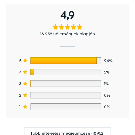
4,9
18 958 vélemények alapján
5
94%
4
5%
3
1%
2
0%
1
0%
Több értékelés megjelenítése (18952)