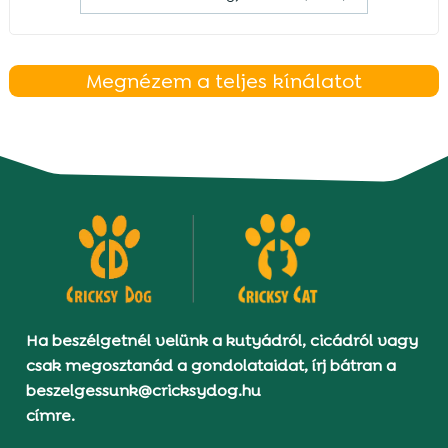
Megnézem a teljes kínálatot
Ha beszélgetnél velünk a kutyádról, cicádról vagy
csak megosztanád a gondolataidat, írj bátran a
beszelgessunk@cricksydog.hu
címre.