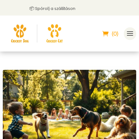
📦 Spórolj a szállításon
(0)